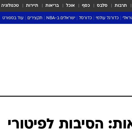
תרבות
סלבס
כסף
אוכל
בריאות
תיירות
טכנולוגיה
ראלי
כדורגל עולמי
כדורסל
ישראלים ב-NBA
תקצירים
עוד בספורט
ליגה אנגלית
ליגת העל
דני אבדיה
מונדיאל 2026
 העל
ליגה ספרדית
דאבל דריבל
NBA
נה
ליגה איטלקית
יורוליג וכדורסל אירופי
טבלאות
ו
ליגה גרמנית
ליגה לאומית
פודקאסטים
ליגה צרפתית
נבחרות ישראל בכדורסל
מסכמים מחזור
שראל
ליגת האלופות
כדורסל נשים
אבא של שבת
ית
הליגה האירופית
מעל הטבעת
דרום אמריקה
סערה בממלכה
טניס
טראש טוק
ספורט אמריקא
ת: הסיבות לפיטורי
פוקר