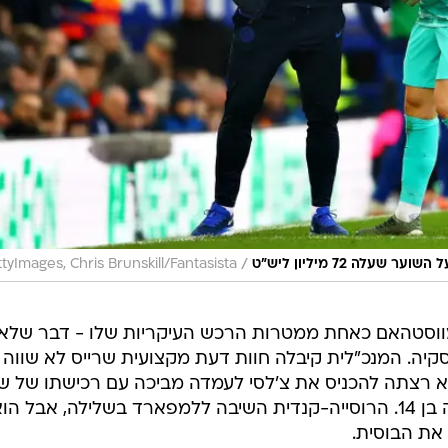
/
ה 72 מיליון ליש"ט
tyImages, Chris Brunskill/Fantasista
מווסטהאם כאחת ממטרות הרכש העיקריות שלו - דבר שלא
יה. המנכ"לית קיבלה חוות דעת מקצועית שרייס לא שווה
 ליש"ט וגם לא רצתה להכניס את צ'לסי לעמדה מביכה עם רכישתו של 
שהמועדון שחרר ללא תמורה כשהיה בן 14. הרוסייה-קנדית השיבה ללמפארד בשלילה, אבל הו
את הבוסית.