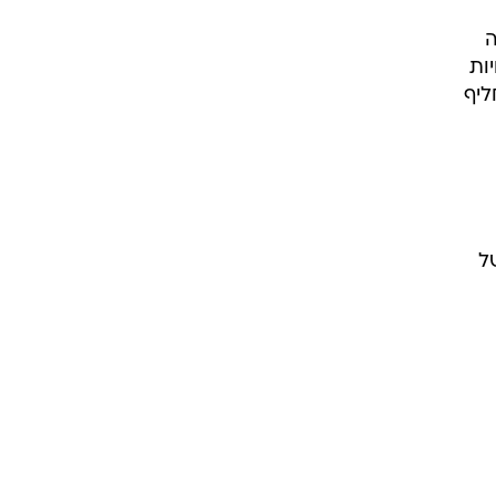
ה
ות
ליף
ל