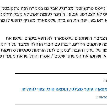
ג'יימס טרקאוסקי מברנלי, אבל גם במקרה הזה גרנקובסקי
ס לא הצטרפו. אנטוניו רודיגר לעומת זאת, לא קיבל הזדמנוי
א ראו בעין יפה את העובדה שלמפארד מעדיף לחפש לו מח
צמבר, השחקנים שלמפארד לא חפץ ביקרם, שלפו את
 The Athletic, קפה וכמה שחקנים אחרים, דיברו עם חברי הנהלה ומלבד על היחס
מון של שחקן העבר. "במקום לתת הוראות טקטיות מדויקות
או ושחקו את המשחק שלכם'", אמרו והחלישו את מעמדו ש
ה
פארד פוטר מצ'לסי, תומאס טוכל צפוי להחליפו
מלאה