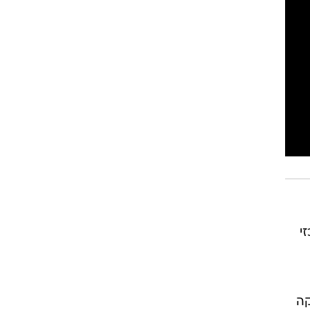
רוגבי וקריקט
גולף
ביליארד
תקצירים
י
קה