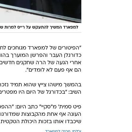
למפארד המשיך להתעקש על רייס למרות שקי
"הפיטורים של למפארד מגוחכים לחלו
כדורגלן העבר והפרשן המוערך בהווה,
אחרי הגעה של הרה שחקנים חדשים ב
הם אף פעם לא לומדים".
בהמשך מישהו צייץ שהוא תמיד נזכר 
השיב: "בכדורגל של היום היו מפטרים
פיט סמית' מ"סקיי" כתב היום: "ההפ
העונה אף אחת מהקבוצות שמדורגות
שיכבדו אותו בזכות היכולת הטקטית ש
צ'לסי
פרנק למפארד