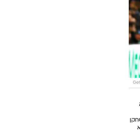
Get
שחקן
א