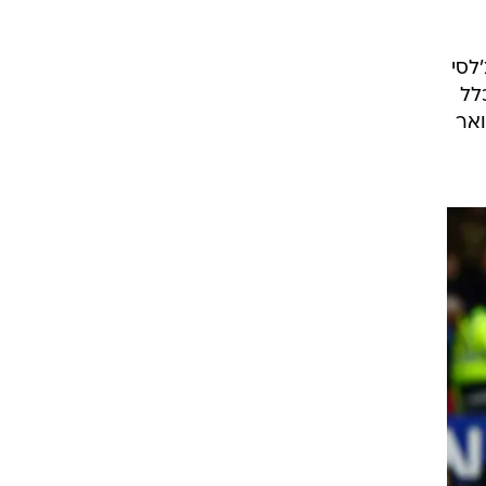
לסי
לל
ואר