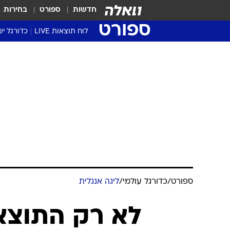
חדשות
ספורט
בחירות
ספורט
לוח תוצאות LIVE
כדורגל יש
ליגת העל Winner
סטט' ליגת
גביע המדי
גביע הטוט
שגרירים
נבחרות י
ליגה לאומ
ליגה א'
ספורט
/
כדורגל עולמי
/
ליגה אנגלית
לא רק התוצאו