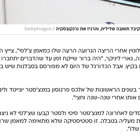
/
בל תשובה שלילית, והרגיז את גרנקובסקיה
GettyImages
טין אחרי הריצה הגרועה הרעה שלו כמאמן צ'לסי", צייץ הי
 גארי ליניקר, "היה ברור שייקח זמן עד שהדברים יתחברו
קיץ. אבל הכדורגל של היום לא מפורסם בסבלנות שיש בו.
בשנים הראשונות של אלכס פרגוסון במנצ'סטר יונייטד ולינ
 אותו אחרי שנה-שנה וחצי".
סדים לאחרונה למנצ'סטר סיטי ולסטר קבעו שצ'לסי לא ניצ
 מעליה בטבלה. זו סטטיסטיקה שלא מתאימה למאמן שרו
לו".