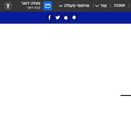
וואלה דואר
אופנה
עוד
שיתופי פעולה
קרא דואר
ציון 3
דאבל דריבל
י