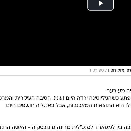
/
 מול לוטון
ספורט 1
ה מעורער
ע כשהגיליוטינה ירדה היום (שני). הסיבה העיקרית והמרכז
לו היא התוצאות המאכזבות, אבל באנגליה חושפים היום
ה בין למפארד למנכ"לית מרינה גרנובסקיה - האשה החז