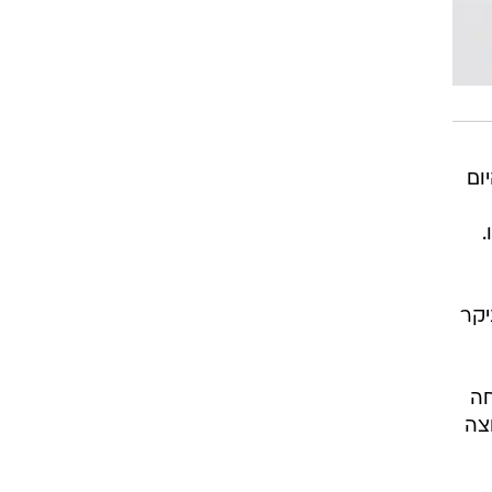
ום
יקר
חה
צה