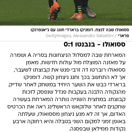
ססואולו שבה לנצח. דומניקו ברארדי חוגג עם ג'יאנפרנקו
/
פרארי
GettyImages, Alessandro Sabattini
ססואולו - בנבנטו 0:1
המארחת שבה למסלול הניצחונות בסריה A ושמרה
על מאזנה המוצלח מול עולות חדשות. מאמן
ססואולו רוברטו דה זרבי פגש את קבוצתו לשעבר,
אך לא התחשב בכך וחגג ניצחון קשה. דומניקו
ברארדי כבש את השער היחיד במשחק לאחר שדייק
מהנקודה הלבנה בעקבות פנדל שנפסק לזכות
קבוצתו. במחצית השנייה נותרה המארחת בעשרה
שחקנים לאחר שלוקאש הראשלינג ראה את הכרטיס
האדום, אך זה לא מנע ניצחון מססואולו, שעלתה
באופן זמני למקום השני בטבלה והיא רחוקה ארבע
נקודות ממילאן שבפסגה.