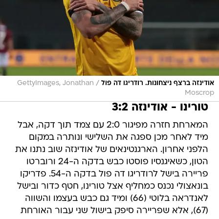
/
אודינזה ברצף ניצחונות. רודריגו דה פול
GettyImages, Jonathan
Moscrop
טורינו - אודינזה 3:2
המארחת חזרה מפיגור 2:0 עם צמד תוך דקה, אבל
מיד לאחר מכן ספגה את השלישי ונותרה במקום
הלפני אחרון. הארגנטינאים של אודינזה שוב נתנו את
הטון, כשאיגנסיו פוסטו כבש בדקה ה-24 ורוברטו
פריירה בישל לרודריגו דה פול בדקה ה-54. פדריקו
בונאצולי נכנס כמחליף אצל טורינו, חטף כדור ובישל
לאנדראה בלוטי (66) ומיד גם כבש בעצמו והשווה
(67), אלא שפריירה סיפק בישול שני עבור האורחת