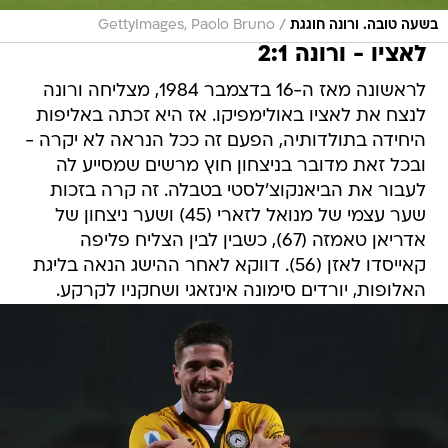
/
בשעה טובה. ורונה חוגגת
GettyImages, Paolo Bruno
לאציו - ורונה 2:1
לראשונה מאז ה-16 בדצמבר 1984, מצליחה ורונה
לנצח את לאציו באולימפיקו. אז היא זכתה באליפות
היחידה בתולדותיה, הפעם זה ככל הנראה לא יקרה -
ובכל זאת מדובר בניצחון חוץ מרשים שמסייע לה
לעבור את הביאנקוצ'לסטי בטבלה. זה קרה בזכות
שער עצמי של מנואל לזארי (45) ושער ניצחון של
אדריאן טאמזה (67), כשבין לבין הצליח פליפה
קאייסדו לאזן (56). דווקא לאחר ההישג הנאה בליגת
האלופות, יורדים סימונה אינזאגי ושחקניו לקרקע.