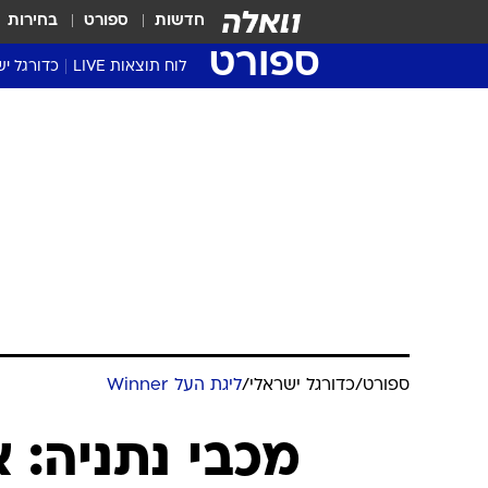
חדשות
ספורט
בחירות
ספורט
לוח תוצאות LIVE
כדורגל יש
ליגת העל Winner
סטט' ליגת
גביע המדי
גביע הטוט
שגרירים
נבחרות י
ליגה לאומ
ליגה א'
ספורט
/
כדורגל ישראלי
/
ליגת העל Winner
מכבי נתניה: 