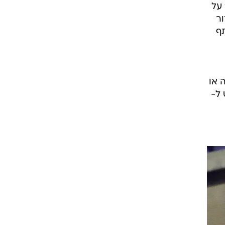
 על
ור
ף
 או
 ל-