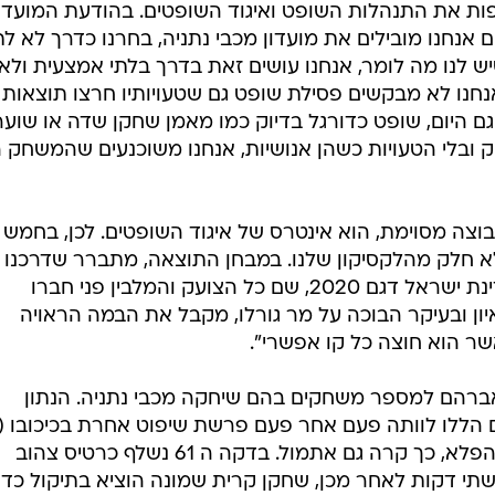
ות את התנהלות השופט ואיגוד השופטים. בהודעת המועדון
 אנחנו מובילים את מועדון מכבי נתניה, בחרנו כדרך לא ל
יש לנו מה לומר, אנחנו עושים זאת בדרך בלתי אמצעית ולא
חנו לא מבקשים פסילת שופט גם שטעויותיו חרצו תוצאות
ם היום, שופט כדורגל בדיוק כמו מאמן שחקן שדה או שוער
בלי הטעויות כשהן אנושיות, אנחנו משוכנעים שהמשחק ה
בוצה מסוימת, הוא אינטרס של איגוד השופטים. לכן, בחמש
לא חלק מהלקסיקון שלנו. במבחן התוצאה, מתברר שדרכנו 
כנראה לא הדרך שיכולה לעבוד במדינת ישראל דגם 2020, שם כל הצועק והמלבין פני חברו
יון ובעיקר הבוכה על מר גורלו, מקבל את הבמה הראויה
שר הוא חוצה כל קו אפשרי".
אברהם למספר משחקים בהם שיחקה מכבי נתניה. הנתון
ללו לוותה פעם אחר פעם פרשת שיפוט אחרת בכיכובו (
שערוריית שיפוט אם תרצו). למרבה הפלא, כך קרה גם אתמול. בדקה ה 61 נשלף כרטיס צהוב
 שתי דקות לאחר מכן, שחקן קרית שמונה הוציא בתיקול כדו