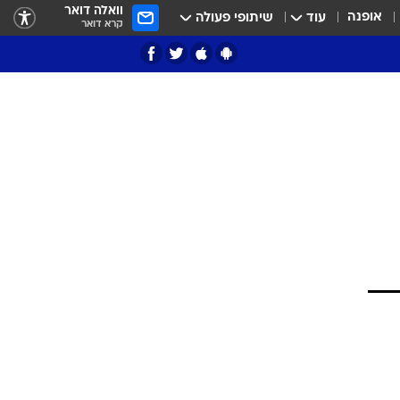
וואלה דואר
אופנה
עוד
שיתופי פעולה
קרא דואר
ציון 3
דאבל דריבל
י