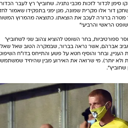
 סימן לכדור לזכות מכבי נתניה. שחוביץ' רץ לעבר הכדור
קן דור אלו מקרית שמונה, מגן ימני בתפקידו שאמור לחז
ך מטרה ברורה לעכב את הוצאתו. כתוצאה מהמרוץ המשות
השופט הראשי והרביעי"
סר ספורטיביות, בחר השופט להוציא צהוב שני לשחוביץ'
 אביב אברהם, אשר נראה בברור, שבמקרה הטוב שאל שאלה
 העניין, ובחר והוסיף חטא על פשע והתייחס בדו"ח השיפוט
חות ולא יותר). מי שרואה את האירוע מבין שהיחיד שמשתמש
שחוביץ".