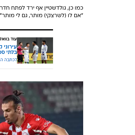
כמו כן, גולדשטיין אף ירד לפתח חד
"אם לו (לשרצקי) מותר, גם לי מותר".
עוד בוואל
עירוני ק
בלתי ספ
לכתבה ה