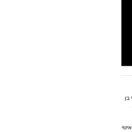
רוגבי וקריקט
גולף
ביליארד
תקצירים
ומי בן
אישי