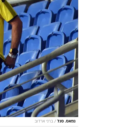
/
נמאס. סגל
ברני ארדוב