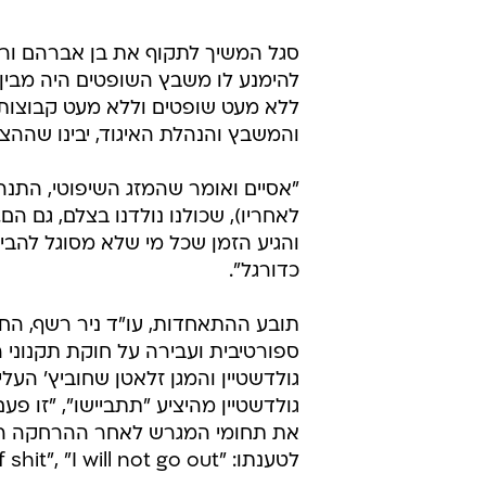
סגל המשיך לתקוף את בן אברהם ורמ
להימנע לו משבץ השופטים היה מבין ש
ללא מעט שופטים וללא מעט קבוצות.
והמשבץ והנהלת האיגוד, יבינו שההצ
"אסיים ואומר שהמזג השיפוטי, התנה
לאחריו), שכולנו נולדנו בצלם, גם ה
והגיע הזמן שכל מי שלא מסוגל להבי
כדורגל".
תובע ההתאחדות, עו"ד ניר רשף, החל
ספורטיבית ועבירה על חוקת תקנוני ה
גולדשטיין והמגן זלאטן שחוביץ' הע
גולדשטיין מהיציע "תתביישו", "זו פע
את תחומי המגרש לאחר ההרחקה המ
לטענתו: "You full of shit", "I will not go out".