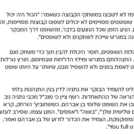
ז לא לשבצו במשחקי הקבוצה כשאמר: "הכול היה יכול
שופטים מסויימים לא יכולים לשפוט קבוצות מסויימות, זה נ
 הגיע הזמן שכל הנוגעים בדבר, מהשופט דרך המבקר
גה במגרש שייכת לשחקנים ולא לשופטים".
לות השופטים, חוסר היכולת להבין תוך כדי משחק (וגם
ם. התנהלותם במגרש ומילוי הדו"חות שבסיומם, חורץ גורלות
ט לאמת בפנים ולא להשפיל מבט, שיוותר על היותו שופט
יט להעמיד הבוקר את נתניה לדין בגין התנהגות בלתי
וראה של ההתאחדות. רשף ציין כי מנכ"ל מכבי נתניה ניב
ליבו את השופט שלומי בן אברהם. כששחוביץ' הורחק, קרא
ם שלישית שלך", "בושה" ו"אפסים". המגן עצמו, שסירב לעזוב
פוקפקת, הצמיד את הכדור לזרוע של בן אברהם ואמר,