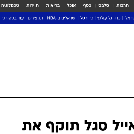
תרבות
סלבס
כסף
אוכל
בריאות
תיירות
טכנולוגיה
ראלי
כדורגל עולמי
כדורסל
ישראלים ב-NBA
תקצירים
עוד בספורט
ליגה אנגלית
ליגת העל
דני אבדיה
מונדיאל 2026
 העל
ליגה ספרדית
דאבל דריבל
NBA
נה
ליגה איטלקית
יורוליג וכדורסל אירופי
טבלאות
ו
ליגה גרמנית
ליגה לאומית
פודקאסטים
ליגה צרפתית
נבחרות ישראל בכדורסל
מסכמים מחזור
שראל
ליגת האלופות
כדורסל נשים
אבא של שבת
ית
הליגה האירופית
מעל הטבעת
דרום אמריקה
סערה בממלכה
טניס
טראש טוק
ספורט אמריקא
אייל סגל תוקף את
פוקר