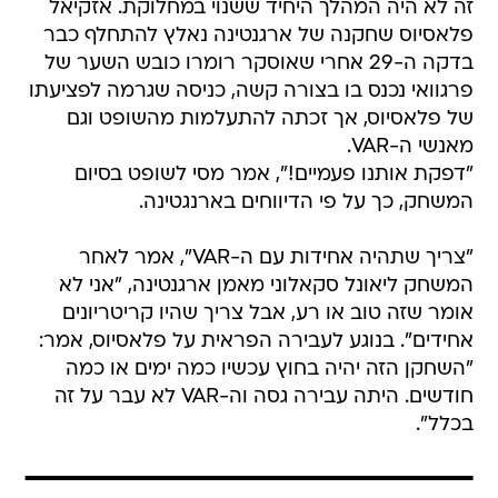
זה לא היה המהלך היחיד ששנוי במחלוקת. אזקיאל
פלאסיוס שחקנה של ארגנטינה נאלץ להתחלף כבר
בדקה ה-29 אחרי שאוסקר רומרו כובש השער של
פרגוואי נכנס בו בצורה קשה, כניסה שגרמה לפציעתו
של פלאסיוס, אך זכתה להתעלמות מהשופט וגם
מאנשי ה-VAR.
"דפקת אותנו פעמיים!", אמר מסי לשופט בסיום
המשחק, כך על פי הדיווחים בארנגטינה.
"צריך שתהיה אחידות עם ה-VAR", אמר לאחר
המשחק ליאונל סקאלוני מאמן ארגנטינה, "אני לא
אומר שזה טוב או רע, אבל צריך שהיו קריטריונים
אחידים". בנוגע לעבירה הפראית על פלאסיוס, אמר:
"השחקן הזה יהיה בחוץ עכשיו כמה ימים או כמה
חודשים. היתה עבירה גסה וה-VAR לא עבר על זה
בכלל".