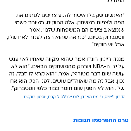
המגרש.
"האנשים שקיבלו אישור להגיע צריכים לסתום את
הפה ולצפות במשחק. אלה החוקים, במיוחד כשמי
שנמצא ביציעים הם המשפחות שלנו", אמר
ווסטברוק בסיום. "כנראה שהוא רצה לעזור לאח שלו,
אבל יש חוקים".
מנגד, רייג'ון רונדו אמר שהוא מקווה שאחיו לא ייענש
על ידי ה-NBA ויורחק מהמשחקים הבאים. "הוא לא
עושה שום דבר מטורף", אמר. "הוא קרא לו 'זבל', זה
נכון, אבל זה מה שאוהדים עושים. לפני הכל, הוא אח
שלי. הוא לא הפגין שום חוסר כבוד כלפי ווסטברוק".
לברון ג'יימס
ג'יימס הארדן
לוס אנג'לס לייקרס
יוסטון רוקטס
טרם התפרסמו תגובות