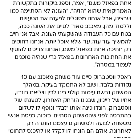
אחת בפאזל משם", אמר, וספג ביקורות בתקשורת
האמריקאית שהוא "הוזה". "העונה לא הסתיימה כמו
שרצינו, אבל אנחנו מסוגלים לפענח את הטעויות
וללמוד מהן. מאכזב מאוד לסיים את העונה ככה,
בטח עם כל העבודה שהשקעתי העונה, אבל אני חייב
להמשיך עוד עוד, עד שלא אוכל יותר. אנחנו רחוקים
רק חתיכה אחת בפאזל משם, ואנחנו צריכים להוסיף
את החתיכות האחרונות בפאזל כדי שנהיה מוכנים
לעמוד במטרה".
ראסל ווסטברוק סיים עוד משחק מאכזב עם 10
נקודות בלבד, ושוב לא התמקד בעיקר. במהלך
המשחק נרשם עימות קולני בינו לבין וויליאם רונדו,
אחיו של רייג'ון, שבגינו הורחק האחרון. לטענתו של
ווסטברוק, רונדו כינה אותו "זבל" ונופף לו לשלום
בהתרסה לפני שהמשחק הסתיים. כזכור, כניסת אנשי
משפחה לבועה ולמשחקים עצמם הותרה רק
לאחרונה, אולם הם הונחו לו לקלל או להיכנס לתחומי