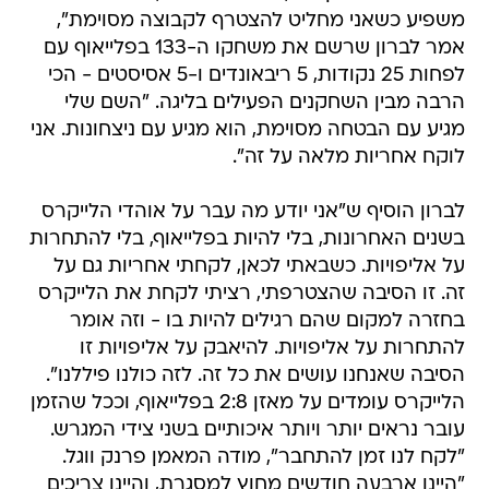
משפיע כשאני מחליט להצטרף לקבוצה מסוימת",
אמר לברון שרשם את משחקו ה-133 בפלייאוף עם
לפחות 25 נקודות, 5 ריבאונדים ו-5 אסיסטים - הכי
הרבה מבין השחקנים הפעילים בליגה. "השם שלי
מגיע עם הבטחה מסוימת, הוא מגיע עם ניצחונות. אני
לוקח אחריות מלאה על זה".
לברון הוסיף ש"אני יודע מה עבר על אוהדי הלייקרס
בשנים האחרונות, בלי להיות בפלייאוף, בלי להתחרות
על אליפויות. כשבאתי לכאן, לקחתי אחריות גם על
זה. זו הסיבה שהצטרפתי, רציתי לקחת את הלייקרס
בחזרה למקום שהם רגילים להיות בו - וזה אומר
להתחרות על אליפויות. להיאבק על אליפויות זו
הסיבה שאנחנו עושים את כל זה. לזה כולנו פיללנו".
הלייקרס עומדים על מאזן 2:8 בפלייאוף, וככל שהזמן
עובר נראים יותר ויותר איכותיים בשני צידי המגרש.
"לקח לנו זמן להתחבר", מודה המאמן פרנק ווגל.
"היינו ארבעה חודשים מחוץ למסגרת, והיינו צריכים