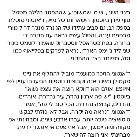
בצד השני, יש מי שמשוכנע שההפסד הלילה מסמל
סוף עידן ביוסטון. הישארותו של מייק ד'אנטוני מוטלת
בספק רב, גם סביב עתידו של הג'נרל מנג'ר דריל מורי
מרחפת עננה, והסגל עצמו נראה עם תקרה די
ברורה, בטח כשראסל ווסטברוק שאמור לשמש כינור
שני ליד ג'יימס הארדן, נראה לפרקים בפלייאוף כמו
נטל, במיוחד בצד ההתקפי.
ד'אנטוני הוזכר כמועמד מוביל להחליף את נייט
מקמילן באינדיאנה וקבוצות נוספות הביעו בו עניין לפי
ESPN, אולם הוא דווקא רוצה את עצמו נשאר
ביוסטון. "יש פה ארגון נהדר, עיר נהדרת, אוהדים
נהדרים, קבוצה נהדרת. הכל טוב לי פה", אמר
ד'אנטוני. "נראה מה יקרה, אבל לא יכולתי לבקש
סיטואציה טובה יותר. עברו ארבע שנים, ומבחינתי אני
מקווה שזה יימשך, אבל אף פעם אי אפשר לדעת.
מבחינתי, אני רוצה להישאר".