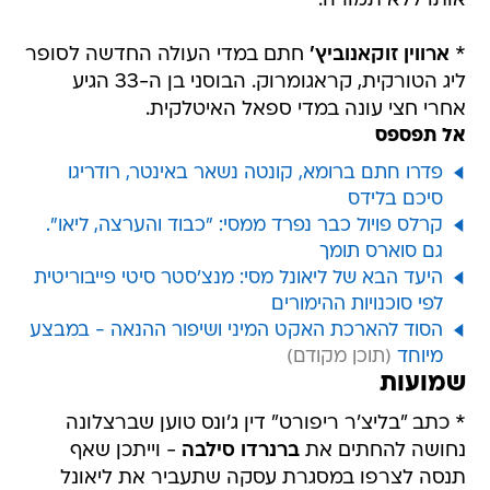
אותו ללא תמורה.
*
ארווין זוקאנוביץ'
חתם במדי העולה החדשה לסופר
ליג הטורקית, קראגומרוק. הבוסני בן ה-33 הגיע
אחרי חצי עונה במדי ספאל האיטלקית.
אל תפספס
פדרו חתם ברומא, קונטה נשאר באינטר, רודריגו
סיכם בלידס
קרלס פויול כבר נפרד ממסי: "כבוד והערצה, ליאו".
גם סוארס תומך
היעד הבא של ליאונל מסי: מנצ'סטר סיטי פייבוריטית
לפי סוכנויות ההימורים
הסוד להארכת האקט המיני ושיפור ההנאה - במבצע
מיוחד
שמועות
* כתב "בליצ'ר ריפורט" דין ג'ונס טוען שברצלונה
נחושה להחתים את
ברנרדו סילבה
- וייתכן שאף
תנסה לצרפו במסגרת עסקה שתעביר את ליאונל