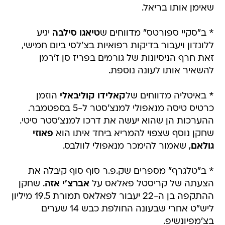
שאימן אותו בריאל.
* ב"סקיי ספורטס" מדווחים ש
טיאגו סילבה
יגיע
ללונדון ויעבור בדיקות רפואיות בצ'לסי ביום חמישי,
זאת חרף הניסיונות של גורמים בפריז סן ז'רמן
להשאיר אותו לעונה נוספת.
* באיטליה מדווחים של
קאלידו קוליבאלי
הוזמן
כרטיס טיסה מנאפולי למנצ'סטר ל-5 בספטמבר.
ההערכות הן שהוא יעשה את דרכו למנצ'סטר סיטי.
שחקן נוסף שצפוי להמריא ביחד איתו הוא
פאוזי
גולאם
, שאמור להימכר מנאפולי לוולבס.
* ב"טלגרף" מספרים שק.פ.ר סוף סוף קיבלה את
הצעתה של קריסטל פאלאס על
אברצ'י אזה
. שחקן
ההתקפה בן ה-22 יעבור לפאלאס תמורת 19.5 מיליון
ליש"ט אחרי שבעונה החולפת כבש 14 שערים
בצ'מפיונשיפ.