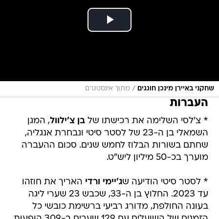
/
שחקני באיירן מינכן חוגגים
מתוך אינסטגרם
העברות
* צ'לסי השלימה את רכישתו של
בן צ'ילוול
, המגן
השמאלי בן ה-23 של לסטר סיטי ונבחרת אנגליה,
שחתם בשורות הבלוז לחמש שנים. סכום ההעברה
מוערך בכ-50 מיליון ליש"ט.
* לסטר סיטי הודיעה ש
ג'יימי ורדי
האריך את חוזהו
עד 2023. החלוץ בן ה-33, שכבש 23 שערי ליגה
בעונה החולפת, מדורג רביעי ברשימת כובשי כל
הזמנים של השועלים עם 129 שערים ב-309 הופעות.