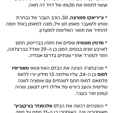
ועשוי לתפוס את מקומו של דויד דה חאה.
*
צ'יריאקו ספורצה
, 50, כוכב העבר של נבחרת
שוויץ ולשעבר מאמן תון וויל, מונה למאמן באזל וינסה
להחזיר את תואר האליפות למועדון.
*
מרטין מונטויה
שסיים את חוזהו בברייטון, חתם
לארבע שנים בבטיס. המגן בן ה-29 שגדל בברצלונה,
חוזר לספרד אחרי שנתיים בדרום אנגליה.
* פנרבחצ'ה הציגה את הבלם האורוגוואי
מאוריסיו
למוס
בן ה-24, עליו שילמה 1.5 מיליון יורו ללאס
פלמאס. למוס חתם לשנתיים עם אופציה לשנה
שלישית והוצג כיורש של אלילו דייגו לוגאנו, שהיה
קפטן פנר בעבר.
* הופנהיים רכשה את הבלם
אלכסנדר בורקוביץ'
מאוסטריה וינה. האוסטרי בן ה-21 חתם על חוזה