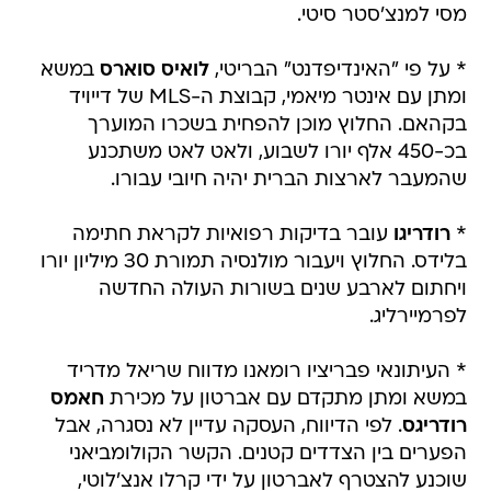
מסי למנצ'סטר סיטי.
* על פי "האינדיפדנט" הבריטי,
לואיס סוארס
במשא
ומתן עם אינטר מיאמי, קבוצת ה-MLS של דייויד
בקהאם. החלוץ מוכן להפחית בשכרו המוערך
בכ-450 אלף יורו לשבוע, ולאט לאט משתכנע
שהמעבר לארצות הברית יהיה חיובי עבורו.
*
רודריגו
עובר בדיקות רפואיות לקראת חתימה
בלידס. החלוץ ויעבור מולנסיה תמורת 30 מיליון יורו
ויחתום לארבע שנים בשורות העולה החדשה
לפרמיירליג.
* העיתונאי פבריציו רומאנו מדווח שריאל מדריד
במשא ומתן מתקדם עם אברטון על מכירת
חאמס
רודריגס
. לפי הדיווח, העסקה עדיין לא נסגרה, אבל
הפערים בין הצדדים קטנים. הקשר הקולומביאני
שוכנע להצטרף לאברטון על ידי קרלו אנצ'לוטי,