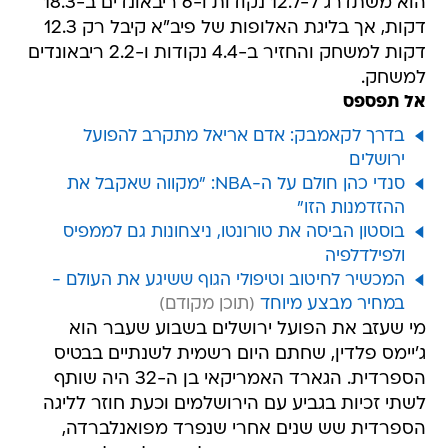
הוא משתדרג ל-12.7 נקודות ו-6 ריבאונדים ב-18.3
דקות, אך בליגת האלופות של פיב"א קיבל רק 12.3
דקות למשחק והחזיר ב-4.4 נקודות ו-2.2 ריבאונדים
למשחק.
אל תפספס
בדרך לקאמבק: אדם אריאל מתקרב להפועל
ירושלים
סנדי כהן חולם על ה-NBA: "מקווה שאקבל את
ההזדמנות הזו"
בוסטון הביסה את טורונטו, ניצחונות גם לממפיס
ולפילדלפיה
המכשיר לחיטוב וטיפולי הגוף ששיגע את העולם -
במחיר מבצע מיוחד
מי שעזב את הפועל ירושלים בשבוע שעבר הוא
ג'יימס פלדין, שחתם היום רשמית לשנתיים בבטיס
הספרדית. הגארד האמריקאי בן ה-32 היה שותף
לשתי זכיות בגביע עם הירושלמים וכעת חוזר לליגה
הספרדית שש שנים אחרי שנפרד מפואנלברדה,