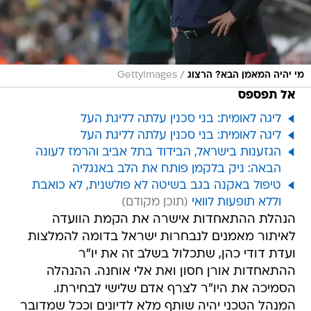
/
מי יהיה המאמן הבא? הרצוג
GettyImages
אל תפספס
ליגה לאומית: בני סכנין עלתה לליגת העל
ליגה לאומית: בני סכנין עלתה לליגת העל
הגזענות בישראל, הבידוד בתל אביב והרמז לעונה
הבאה: ניק בלקמן פותח את הלב באנגליה
טיפול באקנה בגב בשיטה לא פולשנית, לא כואבת
וללא תופעות לוואי
הנהלת ההתאחדות אישרה את הקמת הוועדה
לאיתור מאמנים לנבחרות ישראל בדומה להמלצות
ועדת דודי כהן, שתכלול בשלב זה את יו"ר
ההתאחדות אורן חסון ואת אלי אוחנה. ההנהלה
הסמיכה את היו"ר לצרף אדם שלישי לבחירתו.
המנהל הטכני יהיה שותף מלא לדיונים וככל שמדובר