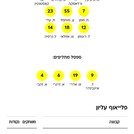
מ. גרצ'קין
ד.
ט. בן חיים
ש.
ורדאסקה
קונסטנטין
23
55
7
ח. ממן
ע. מוחמד
ת. עדי
14
18
12
ל. רוטמן
ש. אזולאי
ל. גרסיה
ספסל מחליפים:
4
6
19
9
ד.
ש. אדרי
א. זרגרי
א. זהבי
איינבינדר
פלייאוף עליון
קבוצה
משחקים
נקודות