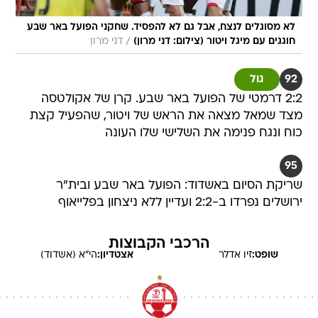
לא מסוגלים לנצח, אבל גם לא להפסיד. שחקני הפועל באר שבע
/
חוגגים עם מיגל ויטור (צילום: דני מרון)
דני מרון
92
גול
2:2 דרמטי של הפועל באר שבע. קרן של אקולטסה
מצד שמאל מצאה את הראש של ויטור, שהפעיל קצת
כוח ונגח פנימה את השלישי שלו העונה
95
שריקת הסיום באשדוד: הפועל באר שבע ובית"ר
ירושלים נפרדו ב-2:2 ועדיין ללא ניצחון בפלייאוף
הרכבי הקבוצות
שופט:
זיו
אדלר
אצטדיון:
הי"א (אשדוד)