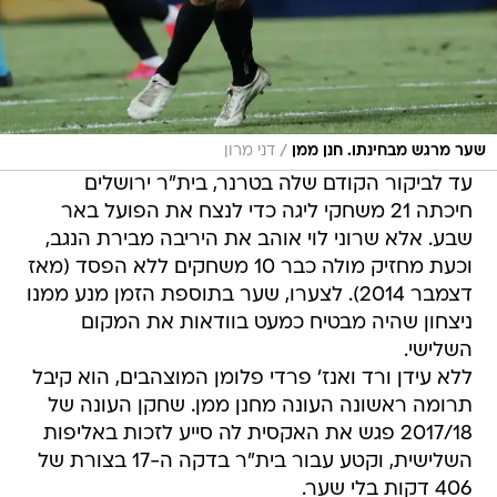
/
שער מרגש מבחינתו. חנן ממן
דני מרון
עד לביקור הקודם שלה בטרנר, בית"ר ירושלים
חיכתה 21 משחקי ליגה כדי לנצח את הפועל באר
שבע. אלא שרוני לוי אוהב את היריבה מבירת הנגב,
וכעת מחזיק מולה כבר 10 משחקים ללא הפסד (מאז
דצמבר 2014). לצערו, שער בתוספת הזמן מנע ממנו
ניצחון שהיה מבטיח כמעט בוודאות את המקום
השלישי.
ללא עידן ורד ואנז' פרדי פלומן המוצהבים, הוא קיבל
תרומה ראשונה העונה מחנן ממן. שחקן העונה של
2017/18 פגש את האקסית לה סייע לזכות באליפות
השלישית, וקטע עבור בית"ר בדקה ה-17 בצורת של
406 דקות בלי שער.