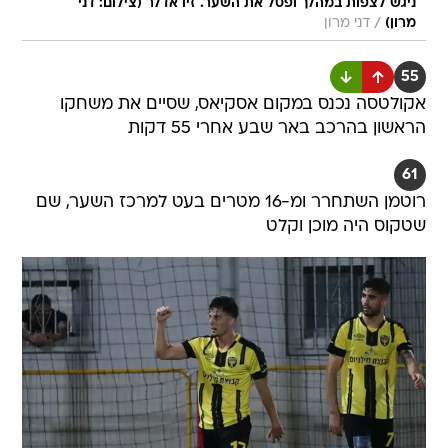
ניגש לצפות במהלך ופסל את השער. זיו אדלר (צילום: דני
/
מרון)
דני מרון
55
אקולטסה נכנס במקום אסקיאס, שסיים את משחקו
הראשון בהרכב באר שבע אחרי 55 דקות
61
רוטמן השתחרר ומ-16 מטרים בעט למרכז השער, שם
שטקוס היה מוכן וקלט