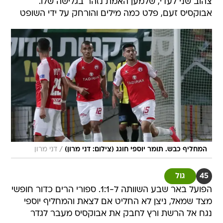
צהוב שני לעדי, שלמען האמת נזהר בגלישה שלו.
אבוקסיס זעם, פלט כמה מילים והורחק על ידי השופט
/
המחליף כבש. תומר יוספי חוגג (צילום: דני מרון)
דני מרון
45
גול
הפועל באר שבע השוותה ל-1:1. ספורי הרים כדור חופשי
מצד שמאל, ניצן לא החליט אם לצאת והמחליף יוספי
נגח אל הרשת ורץ לחבק את אבוקסיס מעבר לגדר