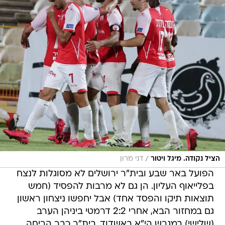
/
הציל נקודה. מיגל ויטור
דני מרון
הפועל באר שבע ובית"ר ירושלים לא מסוגלות לנצח
בפלייאוף העליון. הן גם לא מרבות להפסיד (חמש
תוצאות תיקו והפסד אחד) אבל יחפשו ניצחון ראשון
גם במחזור הבא, אחרי 2:2 דרמטי ביניהן הערב
(שלישי) במגרש הי"א באשדוד. בית"ר כבר הריחה