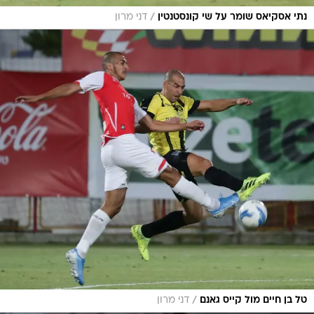
/
נתי אסקיאס שומר על שי קונסטנטין
דני מרון
/
טל בן חיים מול קייס גאנם
דני מרון