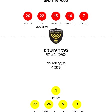
ספסל מחליפים:
20
22
15
14
7
נ. זריהן
ב. שהר
ת. יוספי
א.
ל. טהא
אקולטסה
בית"ר ירושלים
מאמן:
רוני
לוי
מערך המשחק
4:3:3
1
א. ניצן
77
26
5
3