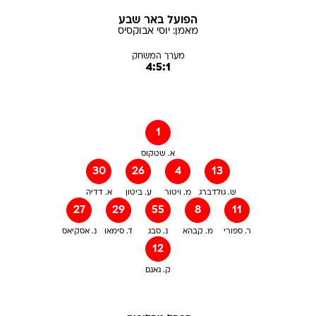
הפועל באר שבע
מאמן:
יוסי
אבוקסיס
מערך המשחק
4:5:1
1
א. שטקוס
30
26
4
13
ש. גולדברג
מ. ויטור
ע. ביטון
א. דדיה
27
29
55
8
11
ר. ספורי
מ. קבהא
נ. סבג
ד. סימאו
נ. אסקיאס
12
ק. גאנם