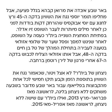
באר שבע איבדה את מרואן קבהא בגלל פציעה, אבל
מחליפו תומר יוספי נגח את השוויון בדקה ה-45 ורץ
לחגוג עם יוסי אבוקסיס שהורחק דקות בודדות לפני
כן לאחר מילים מיותרות לעבר השופט זיו אדלר.
בפתיחת המחצית השנייה בית"ר כעסה על השופט,
לאחר שניגש למסך ופסל שער של שלומי אזולאי
בטענה לעבירה בתחילת המהלך של טל בן חיים
בדקה ה-48, אבל אותו אזולאי הצליח לכבוש בדקה
ה-67 אחרי פרגון של לירן רוטמן ברחבה.
ניצחון של בית"ר? לא אצל ויטור, שכאמור נגח את
השוויון בתוספת הזמן וקבע תיקו חמישי לכל אחת
מהקבוצות בפלייאוף. עבור באר שבע מדובר בשבעה
משחקים ללא ניצחון בליגה, לראשונה מאז
פברואר-מרץ 2013, ואילו בית"ר עם שישה ללא
ניצחון, לראשונה מאז אפריל-מאי 2015.