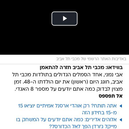
באדיבות האתר הרשמי של מכבי תל אביב
בווידאו: מכבי תל אביב חזרה להתאמן
אבי נמני, אחד הסמלים הגדולים בתולדות מכבי תל
אביב, חוגג היום (ראשון) את יום הולדתו ה-48. זמן
מצוין לבדוק כמה אתם יודעים על מספר 8 האגדי.
אל תפספס
אתה תותח? רק אוהדי ארסנל אמיתיים יוציאו 15
מ-15 בחידון הזה
אלוהים אדירים: כמה אתם יודעים על המשחק בו
מייקל ג'ורדן הפך לאל הכדורסל?