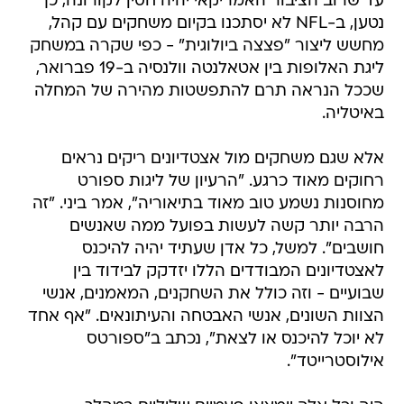
עד שרוב הציבור האמריקאי יהיה חסין לקורונה, כך
נטען, ב-NFL לא יסתכנו בקיום משחקים עם קהל,
מחשש ליצור "פצצה ביולוגית" - כפי שקרה במשחק
ליגת האלופות בין אטאלנטה וולנסיה ב-19 פברואר,
שככל הנראה תרם להתפשטות מהירה של המחלה
באיטליה.
אלא שגם משחקים מול אצטדיונים ריקים נראים
רחוקים מאוד כרגע. "הרעיון של ליגות ספורט
מחוסנות נשמע טוב מאוד בתיאוריה", אמר ביני. "זה
הרבה יותר קשה לעשות בפועל ממה שאנשים
חושבים". למשל, כל אדן שעתיד יהיה להיכנס
לאצטדיונים המבודדים הללו יזדקק לבידוד בין
שבועיים - וזה כולל את השחקנים, המאמנים, אנשי
הצוות השונים, אנשי האבטחה והעיתונאים. "אף אחד
לא יוכל להיכנס או לצאת", נכתב ב"ספורטס
אילוסטרייטד".