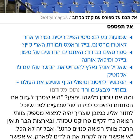
/
אל תבנו על ספורט עם קהל בקרוב
GettyImages
אל תפספס
שמועות בעולם: סיטי הפייבוריטית במירוץ אחר
לאוטרו מרטינס, בייל וחאמס תמורת הארי קיין?
ספורטאים בבידוד: האתגרים החדשים של סימון
ביילס ומיכאל אוחנה
שאקיל אוניל נאלץ להכחיש את הקשר שלו עם ג'ו
אקזוטיק
המכשיר לחיטוב וטיפולי הגוף ששיגע את העולם -
במחיר מבצע מיוחד
ומה אם שחקן כלשהו ייפצע? "הוא יצטרך לעזוב את
המתחם ולהיכנס לבידוד של שבועיים לפני שיוכל
לחזור אליו. כמובן שצריך יהיה למצוא מספיק צוותי
רפואה כדי לקיים פרויקט שכזה", ובארצות הברית אין
הרבה צוותי רפואה פנויים כרגע". אבל זה לא הכל.
"אי אפשר יהיה לקחת את הילדים לפארק, אי אפשר