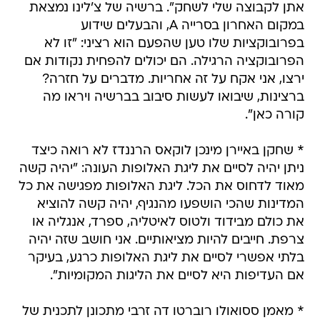
אתן לקבוצה שלי לשחק". ברשיה של צ'לינו נמצאת
במקום האחרון בסרייה A, והבעלים שידוע
בפרובוקציות שלו טען שהפעם הוא רציני: "זו לא
הפרובוקציה הרגילה. הם יכולים להפחית נקודות אם
ירצו, אני אקח על זה אחריות. מדברים על חזרה?
ברצינות, שיבואו לעשות סיבוב בברשיה ויראו מה
קורה כאן".
* שחקן באיירן מינכן לוקאס הרננדז לא רואה כיצד
ניתן יהיה לסיים את ליגת האלופות העונה: "יהיה קשה
מאוד לדחוס את הכל. ליגת האלופות מפגישה את כל
המדינות שהכי הושפעו מהנגיף, יהיה קשה להוציא
את כולם מבידוד ולטוס לאיטליה, ספרד, אנגליה או
צרפת. חייבים להיות מציאותיים. אני חושב שזה יהיה
בלתי אפשרי לסיים את ליגת האלופות כרגע, בעיקר
אם העדיפות היא לסיים את הליגות המקומיות".
* מאמן ססואולו רוברטו דה זרבי מתכונן לתכנית של