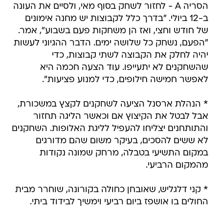
הסריה A - לחזור לשחק בסוף מאי, ולסיים את העונה
ב-12 ביולי. "בדרך כלל לקבוצות יש מחנה אימונים
של חודש וחצי, ואז הן משחקות פעם בשבוע", אמר.
"הפעם, נשחק כל שלושה ימים. הדבר ההגיוני לעשות
יהיה לחלק את הקבוצה לשתי קבוצות, כדי
שהשחקנים לא יתעייפו. עוד הצעה חכמה היא
לאפשר חמישה חילופים, כדי למנוע פציעות".
* הנהלת ארסנל הציעה לשחקנים לקצץ במשכורת,
אבל לבטל את הקיצוץ אם וכאשר הליגה תחזור
והתותחנים יצליחו להעפיל לליגת האלופות. השחקנים
לא ששים להסכים, בעיקר משום שהם מדורגים
במקום התשיעי בטבלה, מרחק שמונה נקודות
מהמקום הרביעי.
* קני דלגליש, שאובחן כחולה בקורונה, שוחרר מבית
החולים בו אושפז ביום רביעי וימשיך לבידוד ביתי.