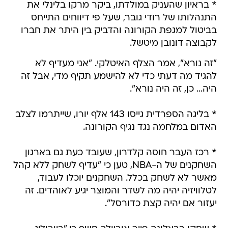
* בראיון שהעניק במולדתו, ביקר מרקו בלינלי את
התנהלותו של רודי גובר, שעל פי דיווחים התייחס
בביטול למגפת הקורונה והדביק בין היתר את חברו
לקבוצה דונובן מיטשל.
"זה נורא", אמר הצלף האיטלקי. "אני מעדיף לא
להגיד מה דעתי כדי לא להישמע תקיף מדי, אבל זה
היה... כן, זה היה נורא".
* בליגה הספרדית גייסו 143 אלף יורו, שייתרמו לצלב
האדום במלחמה נגד נגיף הקורונה.
* רכז העבר חוסה קלדרון, שעובד כעת גם בארגון
השחקנים של ה-NBA, טען כי "עדיף לשחק ללא קהל
מאשר לא לשחק בכלל. השחקנים יוכלו לעבוד,
לטלוויזיה יהיה מה לשדר והמוצר יגיע לאוהדים. זה
יעזור אם יהיה קצת כדורסל".