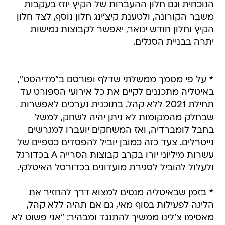
הנוכחית וגם חלון ההעברות של הקיץ יוזז בעקבות
משבר הקורונה, ולטענת קיצ'ינג חלון נוסף, לצד חלון
הקיץ וחלון חודש ינואר, יאפשר לקבוצות גמישות
יתרה בבניית הסגלים.
* על פי מסמך ממשלתי שדלף ופורסם ב"מדיהסט",
באיטליה מתכננים לקיים את כל אירועי הספורט עד
תחילת 2021 ללא קהל. בתוכנית נערכים לאפשרות
שבחלק מהמקומות לא ניתן יהיה לשחק, למשל
בחבל לומברדיה, ואז המשחקים יועברו למגרשים
נייטרלים. צעד כזה כמובן יוביל להפסדים כספיים של
עשרות מיליוני יורו בקרב קבוצות הסרייה A בכדורגל
ולעלול להוביל לסגירת מועדונים בכדורסל האיטלקי.
* בזמן שבאיטליה מנסים למצוא דרך להחזיר את
הליגה לפעילות בסוף מאי, גם אם תהיה ללא קהל,
מאסימו צ'לינו ממשיך להתנגד ומבהיר: "אני פשוט לא