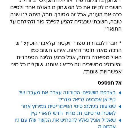
* שחקן ברצלונה פייר אוריולה חשף כי "ביורוליג
חושבים לקיים את כל המשחקים באולם אחד ולסיים
ככה את העונה, אבל זה מסובך. חבל, היתה לנו שנה
טובה, חשבתי שנצליח להגיע לפיינל פור ולהילחם על
התואר".
* חברו לנבחרת ספרד ויקטור קלאבר הוסיף: "יש
הרבה מאוד חוסר ודאות. אירוע חשוב כמו
האולימפיאדה נדחה, אבל כרגע הליגה הספרדית
והיורוליג ממשיכים וזה מדאיג אותנו. שוקלים כל מיני
אפשרויות שונות".
אל תפספס
בצרפת חושפים: הקורונה עצרה את מעברו של
קיליאן אמבפה לריאל מדריד
שמועות בעולם: סיטי הפייבוריטית במירוץ אחר
לאוטרו מרטינס, תג מחיר חדש להארי קיין
שאקיל אוניל נאלץ להכחיש את הקשר שלו עם ג'ו
אקזוטיק