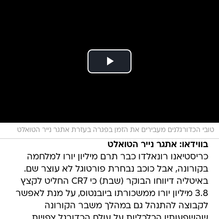
טובי הכדורגלנים מעבירים את הזמן בפגרה בעזרת אתגר נייר הטואלט
בווידאו: אתגר נייר הטואלט
כריסטיאנו רונאלדו כבר תרם מיליון יורו למלחמה
בקורונה, אבל כוכב נבחרת פורטוגל לא עוצר שם.
באיטליה דיווחו הבוקר (שבת) כי CR7 החליט לקצץ
3.8 מיליון יורו ממשכורתו ביובנטוס, על מנת לאפשר
לקבוצה להתנהל גם במהלך משבר הקורונה
שהשפעותיו הכלכליות על עולם הכדורגל צפויות