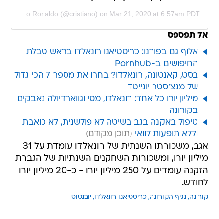
y
Cristiano Ronaldo
(@cristiano) on
Mar 21, 2020 at 6:57am PDT
אל תפספס
אלוף גם בפורנו: כריסטיאנו רונאלדו בראש טבלת
החיפושים ב-Pornhub
בסט, קאנטונה, רונאלדו? בחרו את מספר 7 הכי גדול
של מנצ'סטר יונייטד
מיליון יורו כל אחד: רונאלדו, מסי וגווארדיולה נאבקים
בקורונה
טיפול באקנה בגב בשיטה לא פולשנית, לא כואבת
וללא תופעות לוואי
אגב, משכורתו השנתית של רונאלדו עומדת על 31
מיליון יורו, ומשכורות השחקנים השנתיות של הגברת
הזקנה עומדים על 250 מיליון יורו - כ-20 מיליון יורו
לחודש.
קורונה
נגיף הקורונה
כריסטיאנו רונאלדו
יובנטוס