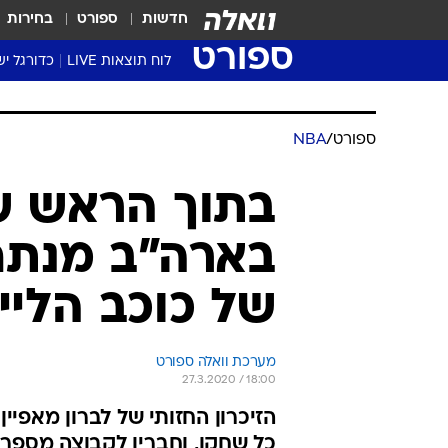
חדשות
ספורט
בחירות
ספורט
לוח תוצאות LIVE
כדורגל יש
ליגת העל Winner
סטט' ליגת
ספורט
/
NBA
גביע המדי
גביע הטוט
בתוך הראש של
שגרירים
בארה"ב מנתח
נבחרות י
ליגה לאומ
של כוכב הליי
ליגה א'
מערכת וואלה ספורט
27.3.2020 / 18:00
הזיכרון החזותי של לברון מאפיין
כל שחקן, וחבריו לקבוצה מספרי