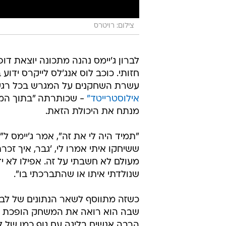
צילום: רויטרס
לברון ג'יימס נהנה מתכונה יוצאת דופן:
חזותי. כוכב לוס אנג'לס לייקרס ידו
עשרת השחקנים על המגרש בכל רגע נתון במשך 48 דק
אילוסטרייטד"
- שכותרתה "בתוך המוח
מנתח את היכולת הזאת.
"תמיד היה לי את זה", אמר ג'יימס ל
ששיחקו איתי אמרו לי, 'גבר, איך זכ
מעולם לא חשבתי על זה. אפילו לא יד
שנולדתי איתו או שהתברכתי בו".
שבה הוא רואה את המשחק הופכת אות
הרבה אנשים בליגה עם גוף כמו של לב