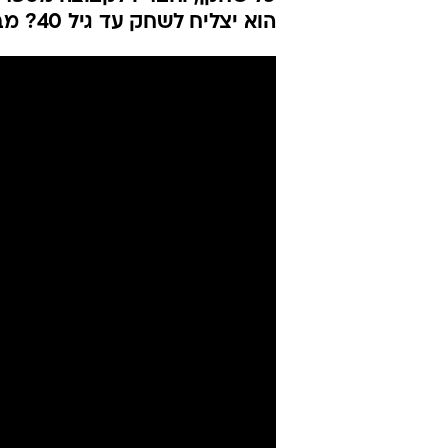
הוא יצליח לשחק עד גיל 40? מבט לחוכמת המשחק של קינג ג'יימס