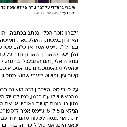
/
משוגע"
GettyImages
"לברון זוכר הכל", נכתב בכתבה, "
האחרון במשחק האולסטאר, חמישה י
במהלך". ג'יימס אמר אז ש"הם עשו סוויץ
בחזרה אליי, והם התבלבלו בהגנה. 
שהעליתי באינסטגרם עם יאניס אנטטוק
קשר עין, ופשוט ידעתי שהוא מתכוון ל
על פי ג'יימס, הזיכרון הזה הוא גם 
מהראש שלו עם הזמן, כמו למשל הימ
הגילאים 5 ל-8. ג'יימס א
יותר, אני מנסה לשכוח מהם. יחד עם ז
שאני היום. אני יכול לזכור הרבה דברי