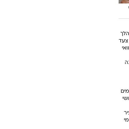
שוט
הלך
צעד
ואי
ה
מים
שי
יר
מי