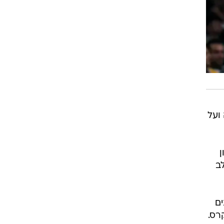
ועל
ן
ב
ים
רס.