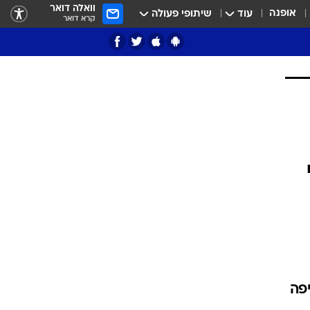
וואלה דואר
אופנה
עוד
שיתופי פעולה
קרא דואר
ציון 3
דאבל דריבל
י
יפה