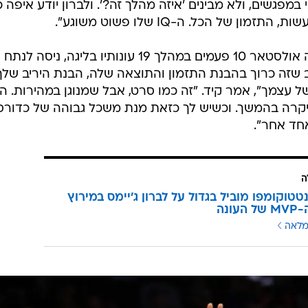
 במפגשים, ולא מבינים 'איזה מהלך זה?'. ולברון יודע איפה כ
 של הכל. ה-IQ שלו פשוט משוגע".
עוזר מאמן הלייקרס, ג'ייסון קיד, שהיה אולסטאר 10 פעמים במהלך 19 עונותיו בליגה, ניס
 שזה כרוך בהבנת התזמון והתוצאה שלה, הבנת היריב שלך
עצמך", אמר קיד. "זה כמו סרט, אבל שמנוגן במהירות. ה
קרה בהמשך. וכשיש לך כזאת מנת משכל גבוהה של כדורס
חד אחר".
ה
טטוקומפו מוביל בגדול על לברון ג'יימס במירוץ
עונה
מלאה