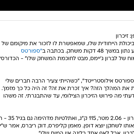
 זיכרון
ע ביכולת הייחודית שלו, שמאפשרת לו לזכור את מיקומם של 
ות משחק. בכתבה ב
"ספורטס
 של לברון ג'יימס, מבט לחוכמת המשחק שלו" - הכדורסל
"ספורטס אילוסטרייטד", "כשהייתי צעיר הרבה חברים שלי
רת את המהלך הזה? איך זכרת את זה? זה היה כל כך מזמן'.
עתי מה פירוש הזיכרון הצילומי, עד שהתבגרתי. זה משהו
כשזה מתווסף לשאר הנתונים של לברון - .06
ו לשחקן יוצא דופן. מאמן קליפרס, דוק ריברס, אמר ש"י
רון. אבל לאף אחד בליגה אין המוח שלו".