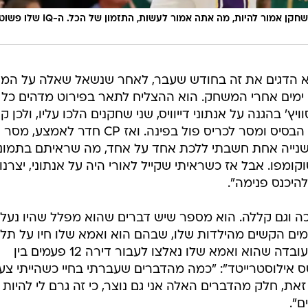
אייברי בראדלי על לברון: "הוא יודע איפה כל שחקן אמור להיות, מה אתה אמור לעשות, התזמון של הכל. ה-IQ שלו פ
הוא הדגים את זה בחודש שעבר, לאחר שנשאל שאלה על המ
מים אחרי המשחק. הוא ההצליח לתאר בפירוט מדהים כל 
' בהגנה על אנתוני דייוויס, שני שחקנים הלכו עליו, ולכן קו
הלך ישר להארדן. הארדן חדר על קו הבסיס ומסר לכריס פול בפינה. ואז CP חדר לאמצע, מסר
לשנייה אחת חשבתי ללכת אחד על אחד, מה שראיתם בתמונ
ומפו. אבל אז כשראיתי שקייל לאורי היה על אנתוני, יצרנו
היכנס פנימה".
ברכה וגם קללה. הוא מספר שיש דברים שהוא מפלל שהיו נעל
ים הקשים מהילדות שלו, שבהם הוא ואמא שלו חיו על תלו
מזון בשכונות קשות באוהיו, או את העובדה שהוא ואמא שלו נאלצו לעבור דירה 12 פעמים בין
מר ל"ספורטס אילוסטרייטד": "כמה מהדברים שעברתי בחיי כשהייתי צע
את, חלק מהדברים האלה אני גם נוצר, כי זה גרם לי להיות 
ם".