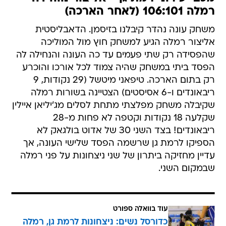
משחק עונה נהדר קיבלנו בזיסמן. הדאבליסטית
אליצור רמלה הגיע למשחק חוץ מול המוליכה
שהפסידה רק שתי פעמים עד כה העונה והנחילה לה
הפסד ביתי במשחק שהיה צמוד לכל אורכו והוכרע
רק בתום הארכה. טיפאני מיטשל (29 נקודות, 9
ריבאונדים ו-6 אסיסטים) הצטיינה בשורות רמלה
שקיבלה משחק מפלצתי מתחת לסלים מג'יליאן איילין
שקלעה 18 נקודות וקטפה לא פחות מ-28
ריבאונדים! בצד השני 30 של אדוט בולגאק לא
הספיקו לרמת גן שרשמה הפסד שלישי העונה, אך
עדיין מחזיקה ביתרון של שני ניצחונות על פני רמלה
שבמקום השני.
עוד בוואלה ספורט
כדורסל נשים: ניצחונות לרמת גן, רמלה
ואשדוד בפתיחת הפלייאוף העליון
לכתבה המלאה