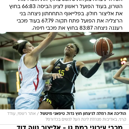
הרצליה את הפועל פתח תקוה 67:79 בעוד מכבי
רעננה ניצחה 83:87 בחוץ את מכבי חיפה.
/
הוליכה את רמלה לניצחון חוץ גדול. טיפאני מיטשל
אתר רשמי, עודד
קרני, באדיבות מנהלת ליגת העל לנשים בכדורסל
מכבי עירוני רמת גן - אליצור נווה דוד
רמלה 106:101 (לאחר הארכה)