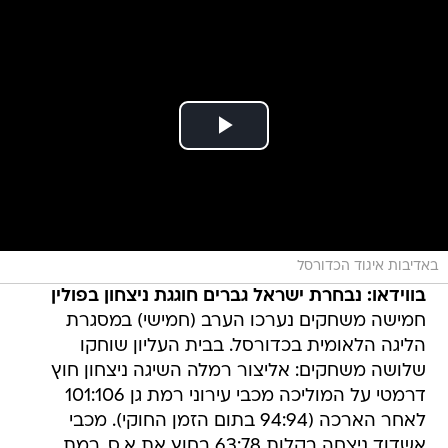
באדיבות איגוד הכדורסל
בווידאו: נבחרת ישראל גברים חוגגת ניצחון בפולין
חמישה משחקים נערכו הערב (חמישי) במסגרת
הליגה הלאומית בכדורסל. בבית העליון שוחקו
שלושה משחקים: אליצור רמלה השיגה ניצחון חוץ
דרמטי על המוליכה מכבי עירוני רמת גן 101:106
לאחר הארכה (94:94 בתום הזמן החוקי). מכבי
אשדוד ניצחה בקלות 63:78 בחוץ את א.ס. רמת
השרון, בעוד הפועל ראשון לציון הביסה 66:83 בחוץ
את אליצור חולון. בפלייאוף התחחתון ניצחה בני