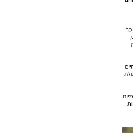
וקצו 7,000 כרטיסים והם
כר
יים
ולת
יות
ות