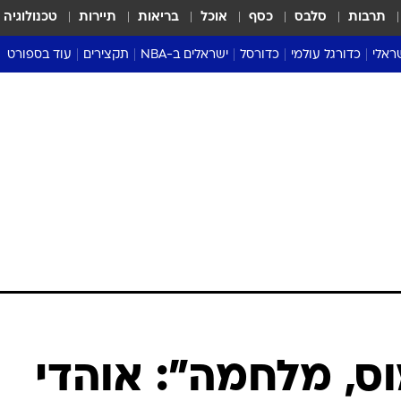
תרבות
סלבס
כסף
אוכל
בריאות
תיירות
טכנולוגיה
ראלי
כדורגל עולמי
כדורסל
ישראלים ב-NBA
תקצירים
עוד בספורט
ליגה אנגלית
ליגת העל
דני אבדיה
מונדיאל 2026
 העל
ליגה ספרדית
דאבל דריבל
NBA
נה
ליגה איטלקית
יורוליג וכדורסל אירופי
טבלאות
ו
ליגה גרמנית
ליגה לאומית
פודקאסטים
ליגה צרפתית
נבחרות ישראל בכדורסל
מסכמים מחזור
שראל
ליגת האלופות
כדורסל נשים
אבא של שבת
ית
הליגה האירופית
מעל הטבעת
דרום אמריקה
סערה בממלכה
טניס
טראש טוק
ספורט אמריקא
ס, מלחמה": אוהדי
פוקר