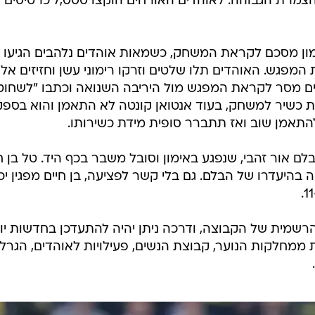
תוצאה מלבד ניצחון תרחיק אותם מהצמרת הגבוהה. לאוהדים האורחים ה
ימון מסכם לקראת המשחק, כשמאות אוהדים נלהבים הגיעו
המפגש. האוהדים תלו שלטים וזרקו רימוני עשן וחזיזים אל 
 מסר לקראת המפגש מול היריבה השנואה וכתבו "לשחוט,
יות כשיר למשחק, בעוד אנטואן קונטה לא התאמן והוא בספק
תאמן שוב ואז תתברר סופית מידת כשירותו.
ם אור זהבי, שנפגע באימון וסובל משבר בכף היד. טל בן ח
 בהיעדרו של הבלם. גם בלי קשר לפציעה, בן חיים מפגין יכ
רשמית של הקבוצה, ודרכה ניתן יהיה להתעדכן בחדשות יומ
ת ממחלקות הנוער, קבוצת הנשים, פעילויות לאוהדים, הגרל