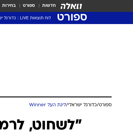
חדשות
ספורט
בחירות
ספורט
לוח תוצאות LIVE
כדורגל יש
ליגת העל Winner
סטט' ליגת
גביע המדי
גביע הטוט
שגרירים
נבחרות י
ליגה לאומ
ליגה א'
ספורט
/
כדורגל ישראלי
/
ליגת העל Winner
"לשחוט, לרמו