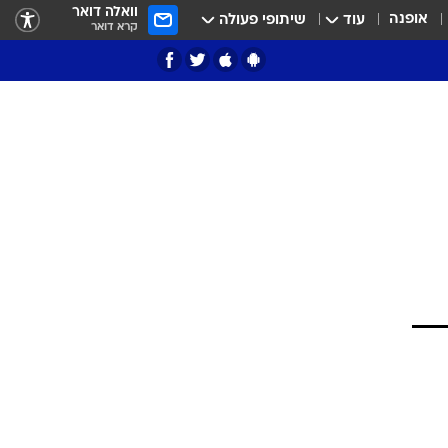
וואלה דואר
אופנה
עוד
שיתופי פעולה
קרא דואר
ציון 3
דאבל דריבל
י