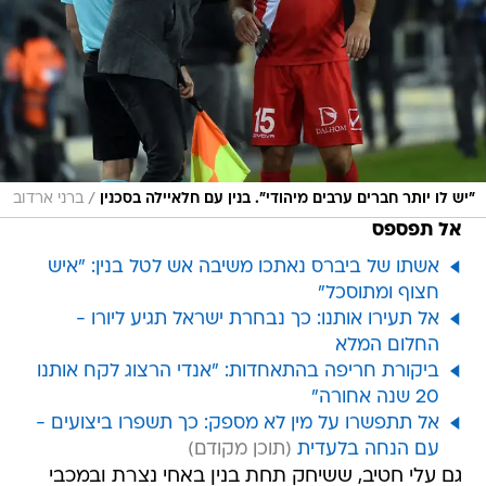
/
"יש לו יותר חברים ערבים מיהודי". בנין עם חלאיילה בסכנין
ברני ארדוב
אל תפספס
אשתו של ביברס נאתכו משיבה אש לטל בנין: "איש
חצוף ומתוסכל"
אל תעירו אותנו: כך נבחרת ישראל תגיע ליורו -
החלום המלא
ביקורת חריפה בהתאחדות: "אנדי הרצוג לקח אותנו
20 שנה אחורה"
אל תתפשרו על מין לא מספק: כך תשפרו ביצועים -
עם הנחה בלעדית
גם עלי חטיב, ששיחק תחת בנין באחי נצרת ובמכבי