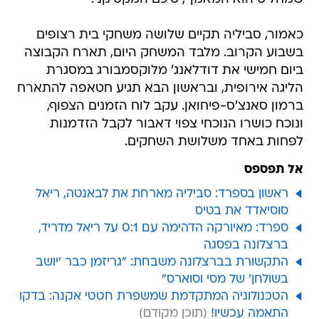
כאמור, סביליה תקיים שלושה משחקי בית רצופים
בשבוע הקרוב. מלבד המשחק היום, תארח הקבוצה
ביום חמישי את דודלאנג' מלוקסמבורג במסגרת
הליגה אירופית, ובראשון הבא תגיע חטאפה להתארח
ברמון סאנצ'ס-פיחואן. עקב לוח הזמנים הצפוף,
ונוכח כושרו הנוכחי צפוי דאבור לקבל הזדמנות
לפחות באחד משלושת השחקים.
אל תפספס
ראשון בספרד: סביליה מארחת את לבאנטה, ריאל
סוסיאדד את בטיס
ספרד: מאיורקה הדהימה עם 0:1 על ריאל מדריד,
ברצלונה בפסגה
התקשורת בברצלונה משבחת: "גריזמן כבר 'יושב
בשולחן' של מסי וסוארס"
הטכנולוגיה המתקדמת שמשפרת חטטי אקנה: בדקו
התאמה עכשיו!