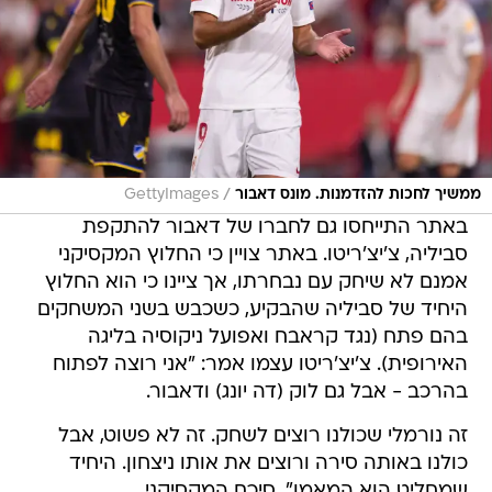
/
ממשיך לחכות להזדמנות. מונס דאבור
GettyImages
באתר התייחסו גם לחברו של דאבור להתקפת
סביליה, צ'יצ'ריטו. באתר צויין כי החלוץ המקסיקני
אמנם לא שיחק עם נבחרתו, אך ציינו כי הוא החלוץ
היחיד של סביליה שהבקיע, כשכבש בשני המשחקים
בהם פתח (נגד קראבח ואפועל ניקוסיה בליגה
האירופית). צ'יצ'ריטו עצמו אמר: "אני רוצה לפתוח
בהרכב - אבל גם לוק (דה יונג) ודאבור.
זה נורמלי שכולנו רוצים לשחק. זה לא פשוט, אבל
כולנו באותה סירה ורוצים את אותו ניצחון. היחיד
שמחליט הוא המאמן", סיכם המקסיקני.