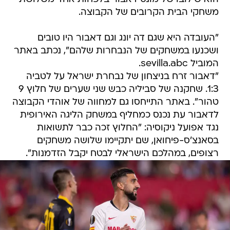
משחקי הבית הקרובים של הקבוצה.
"העובדה היא שגם דה יונג וגם דאבור היו טובים
ושכנעו במשחקים של הנבחרות שלהם", נכתב באתר
המוביל sevilla.abc.
"דאבור זרח בניצחון של נבחרת ישראל על לטביה
1:3. שחקנה של סביליה כבש שני שערים של חלוץ 9
טהור". באתר התייחסו גם למחווה של אוהדי הקבוצה
לדאבור עת נכנס כמחליף במשחק הליגה האירופית
נגד אפועל ניקוסיה: "החלוץ זכה כבר לתשואות
בסאנצ'ס-פיחואן, שם יתקיימו שלושה משחקים
רצופים, במהלכם הישראלי לבטח יקבל הזדמנות".