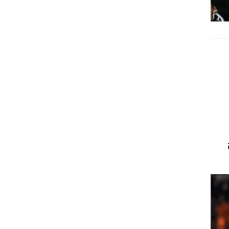
רוגבי וקריקט
גולף
ביליארד
תקצירים