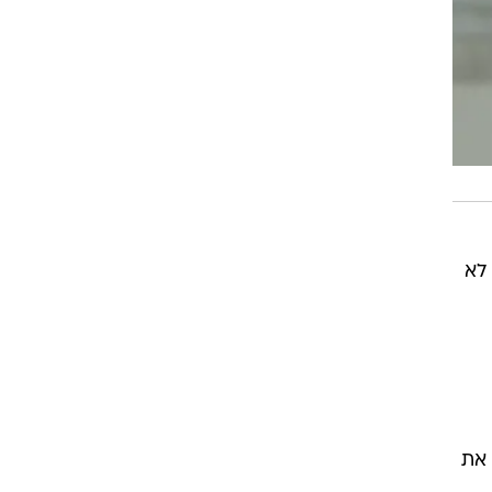
לא
ה את