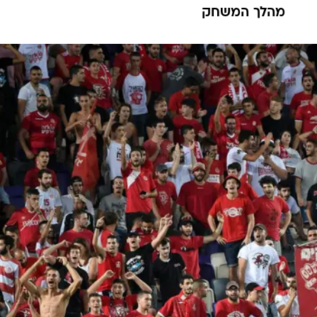
ענפים נוספים
מהלך המשחק
לוח שידורים
החידה של ספור
ארכיון מדורים
כתבו לנו