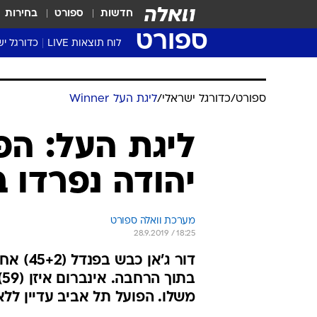
חדשות
ספורט
בחירות
ספורט
לוח תוצאות LIVE
כדורגל יש
ליגת העל Winner
סטט' ליגת
ספורט
/
כדורגל ישראלי
/
ליגת העל Winner
גביע המדי
גביע הטוט
ליגת העל: הפו
שגרירים
יהודה נפרדו ב-1
נבחרות י
ליגה לאומ
ליגה א'
מערכת וואלה ספורט
28.9.2019 / 18:25
ב
משלו. הפועל תל אביב עדיין ללא 