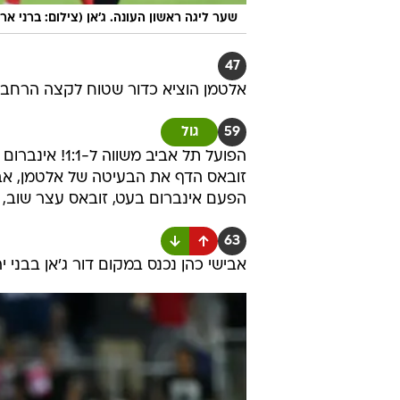
שער ליגה ראשון העונה. ג'אן (צילום: ברני ארד
47
אלטמן הוציא כדור שטוח לקצה הרחבה,
59
גול
הפועל תל אביב
זובאס הדף את הבעיטה של אלטמן, אבל
הפעם אינברום בעט, זובאס עצר שוב, 
63
אבישי כהן נכנס במקום דור ג'אן בבני י