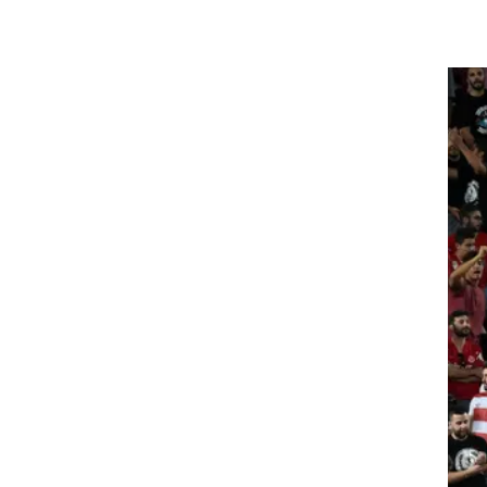
ט1
מחוץ לקווים
4-4-2
משרד החוץ
רץ על הקווים
ספורט בחקירה
סוגרים שנה
מונדיאל 2014
בראש ובראשונה
אליפות אפריקה 2015
יורו צעירות 2013
לונדון 2012
יורו 2012