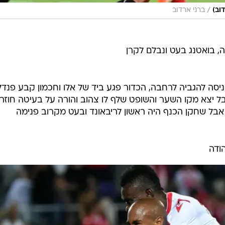
/
וב)
ברני ארדוב
 בואטנג בעט ונבלם לקרן
 משווה ל-1:1! אינברום ניסה להגביה לרחבה, הכדור פגע ביד של אלו וחכמון קבע פנדל
 יצא מקו השער והשופט שלף לו צהוב והורה על בעיטה חוזרת
אבל שחקן הכנף היה ראשון לריבאונד ובעט מקרוב פנימה
הודה