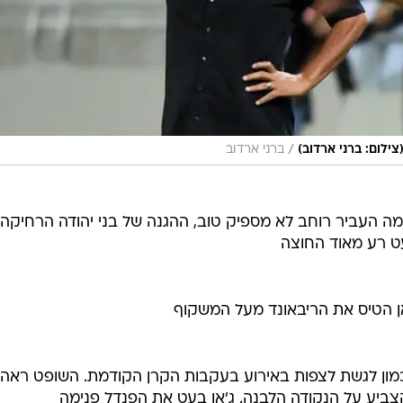
/
צילום: ברני ארדוב)
ברני ארדוב
ה העביר רוחב לא מספיק טוב, ההגנה של בני יהודה הרחיקה 
 רע מאוד החוצה
אן הטיס את הריבאונד מעל המשקוף
ה! צוות ה-VAR אותת לחכמון לגשת לצפות באירוע בעקבות הקרן הקודמת. השופט רא
יע על הנקודה הלבנה. ג'אן בעט את הפנדל פנימה