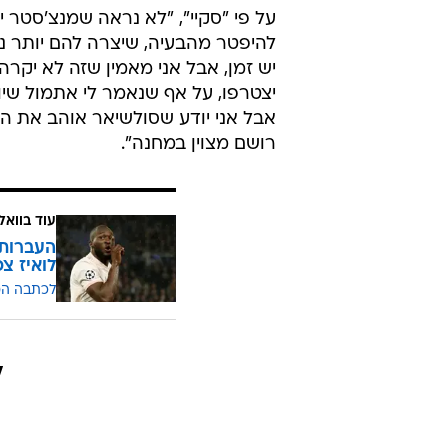
לואיז צ
לכתבה ה
ל
רומלו לוקאקו
אינטר
מנצ'סטר יונייטד
כדורגל עו
טרם התפרסמו תגובות