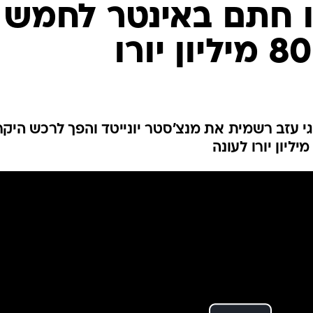
ענפים נוספים
לוח שידורים
החידה של ספור
ארכיון מדורים
כתבו לנו