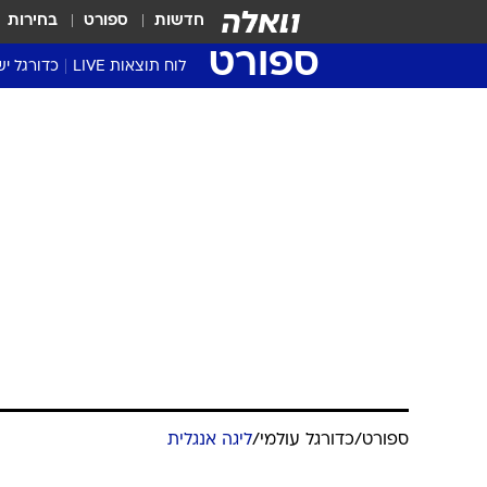
חדשות
ספורט
בחירות
ספורט
לוח תוצאות LIVE
כדורגל יש
ליגת העל Winner
סטט' ליגת
ספורט
/
כדורגל עולמי
/
ליגה אנגלית
גביע המדי
גביע הטוט
רומלו לוקאק
שגרירים
שנים תמורת 80 מיליון יורו
נבחרות י
ליגה לאומ
ליגה א'
מערכת וואלה ספורט
8.8.2019 / 14:50
עסקת הענק נסגרה: החלוץ הבלגי
בתולדות הנראזורי. ירוויח כ-7.5 מיליון יורו לעונה