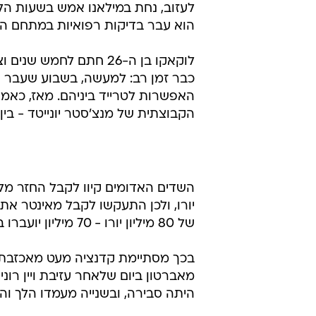
יורו, ולכן התעקשו לקבל מאינטר את
של 80 מיליון יורו - 70 מיליון יועברו באופן ישיר ומיידי, והיתר במסגרת בונוסים.
בכך מסתיימת קדנציה מעט מאכזבת 
מאברטון ביום שלאחר עזיבת ויין רונ
היתה סבירה, ובשנייה מעמדו הלך והי
על פי "סקיי", "לא נראה שמנצ'סטר יו
להיפטר מהבעיה, שיצרה להם יותר נזק
יש זמן, אבל אני מאמין שזה לא יקרה.
יצטרפו, על אף שנאמר לי אתמול שיוני
אבל אני יודע שסולשיאר אוהב את הסג
רושם מצוין במחנה".
עוד בוואל