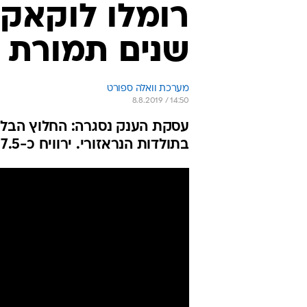
רויטרס