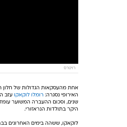
אחת מהעסקאות הגדולות של חלון 
האירופי נסגרה:
רומלו לוקאקו
עזב הי
היקר בתולדות הנראזורי.
לוקאקו, ששהה בימים האחרונים בברי
הוא עבר בדיקות רפואיות במתחם האי
כבר זמן רב: למעשה, בשבוע שעבר הו
האפשרות לטרייד ביניהם. מאז, כאמ
הקבוצתית של מנצ'סטר יונייטד - בין