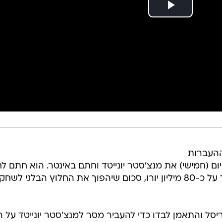
ההעברות
ום (חמישי) את מנצ'סטר יונייטד וחתם באינטר. הוא חתם 
שנים, וסכום ההעברה המשוער עומד על כ-80 מיליון יורו, סכום שיהפוך את החלוץ הבלגי לשחק
סל והתאמן לבדו כדי להעביר מסר למנצ'סטר יונייטד על רצ
לעזוב, נחת במילאנו אמש בשעות הלילה המאוחרות והתקבל על ידי כ-500 אוהדים נ
מונים של אינטר, ולאחר מכן הוכרז באופן רשמי.
לוקאקו בן ה-26 חתם לחמש שנים וצפוי להרוויח כ-7.5 מיליון יורו בעונה. העזיבה שלו היתה באו
א נראה בדרך ליובנטוס, אולם פאולו דיבאלה סיכל את
ור, התאמן לוקאקו לבדו בבריסל ולא היה שותף למסגרת
 אם מיוזמתו או מיוזמת הקבוצה.