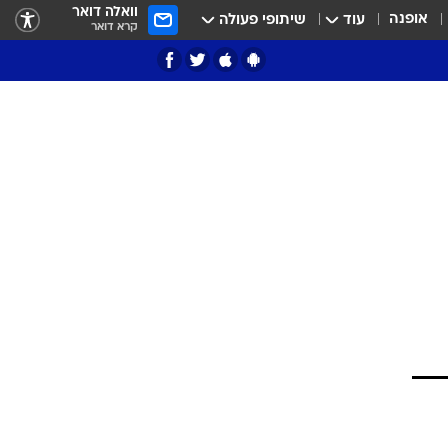
וואלה דואר
אופנה
עוד
שיתופי פעולה
קרא דואר
ציון 3
דאבל דריבל
י