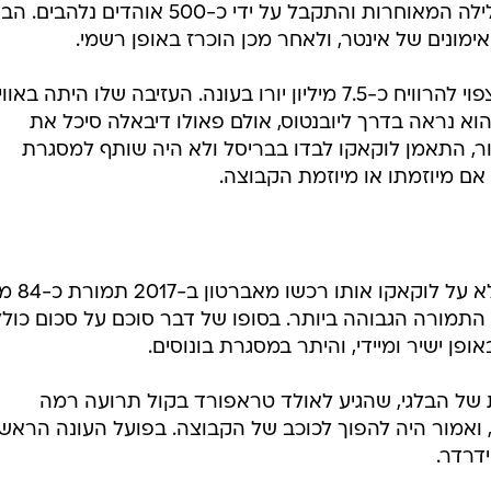
השדים האדומים קיוו לקבל החזר מ
 התמורה הגבוהה ביותר. בסופו של דבר סוכם על סכום כולל
של הבלגי, שהגיע לאולד טראפורד בקול תרועה רמה
י, ואמור היה להפוך לכוכב של הקבוצה. בפועל העונה הראש
דרדר.
נייטד תביא מחליף ללוקאקו". על פי הדיווח, "יונייטד מאושר
 מתועלת... יש ספקולציות על אפשרויות אחרות, וליונייטד 
 כרגע נראה שגם מריו מנדז'וקיץ' וגם אינאקי וויליאמס לא
יטד מנסה לעבוד בשני כיוונים. הדברים עוד יכולים להשתנו
ל שלו, וכמה מהצעירים העולים כמו מייסון גרינווד הותירו
ה
העברות בעולם, 8.8: לוקאקו נחת וסיכם באינטר, דויד