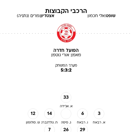
הרכבי הקבוצות
שופט:
אלי
חכמון
אצטדיון:
מרים (נתניה)
הפועל חדרה
מאמן:
אורי
גוטמן
מערך המשחק
5:3:2
33
א. אג'ידה
12
14
6
3
א. רבאח
ו. רבאח
ג. סיסה
ח. גולדנברג
ש. סולומון
7
26
29