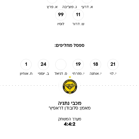
א. דרעי
ג. פוצ'יבה
א. פרץ
99
11
ש. דרור
לוסיו
ספסל מחליפים:
1
24
19
18
21
י. לוי
י. אוחנה
י. מזרחי
ס. דניאל
ב. יוספי
ח. אוחיון
מכבי נתניה
מאמן:
סלובודן
דראפיץ'
מערך המשחק
4:4:2