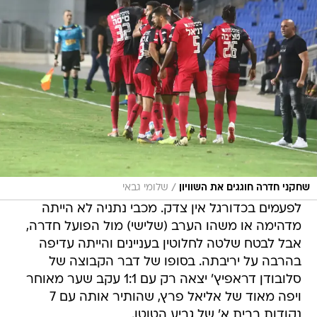
/
שחקני חדרה חוגגים את השוויון
שלומי גבאי
לפעמים בכדורגל אין צדק. מכבי נתניה לא הייתה
מדהימה או משהו הערב (שלישי) מול הפועל חדרה,
אבל לבטח שלטה לחלוטין בעניינים והייתה עדיפה
בהרבה על יריבתה. בסופו של דבר הקבוצה של
סלובודן דראפיץ' יצאה רק עם 1:1 עקב שער מאוחר
ויפה מאוד של אליאל פרץ, שהותיר אותה עם 7
נקודות בבית א' של גביע הטוטו.