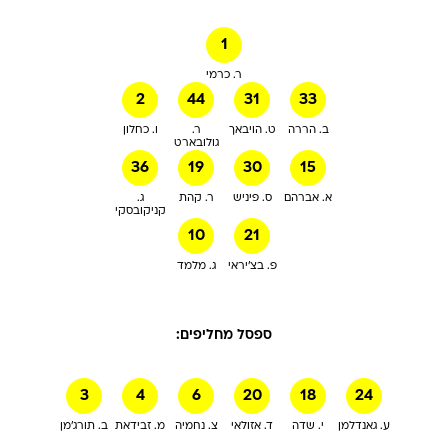
1
ר. כרמי
2
44
31
33
ב. הררה
ט. הויבאך
ר.
ו. כחלון
גולובארט
36
19
30
15
א. אברהם
ס. פיניש
ר. קהת
ג.
קניקובסקי
10
21
פ. בצ'יראי
ג. מלמד
ספסל מחליפים:
3
4
6
20
18
24
ע. גאנדלמן
י. שדה
ד. אזולאי
צ. נחמיה
מ. זבידאת
ב. תורג'מן