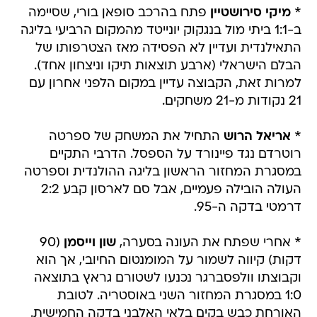
*
מיקי סירושטיין
פתח בהרכב סופאן בורי, שסיימה
ב-1:1 ביתי מול בנגקוק יונייטד מהמקום הרביעי בליגה
התאילנדית ועדיין לא הפסידה מאז הצטרפותו של
הבלם הישראלי (ארבע תוצאות תיקו וניצחון אחד).
למרות זאת, הקבוצה עדיין במקום הלפני אחרון עם
21 נקודות מ-21 משחקים.
*
אריאל הרוש
התחיל את המשחק של ספרטה
רוטרדם נגד פיינורד על הספסל. הדרבי התקיים
במסגרת המחזור הראשון בליגה ההולנדית וספרטה
העולה הובילה פעמיים, אבל סם לארסון קבע 2:2
דרמטי בדקה ה-95.
* אחרי שפתח את העונה בסערה,
שון וייסמן
(90
דקות) קיווה לשמור על המומנטום החיובי, אך הוא
וקבוצתו וולפסברגר נכנעו לשטורם גראץ בתוצאה
1:0 במסגרת המחזור השני באוסטריה. לטובת
האורחת כבש בקים בלאי האלבני בדקה החמישית.