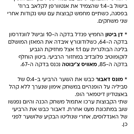
בישול ב-1:4 שהצמיד את אנטוורפן לקלאב ברוז'
בפסגה, כשתיים מחמש קבוצות עם שש נקודות אחרי
שני משחקים.
*
דן ביטון
החמיץ פנדל בדקה ה-10 ובישל לוונדרסון
בדקה ה-64, כשלודוגורץ איבדה את המאזן המושלם
בליגה הבולגרית עם 1:1 אצל מחזיקת הגביע
לוקומוטיב פלובדיב במחזור הרביעי. ביטון הוחלף
בדקה ה-85,
מאוויס צ'יבוטה
נכנס בדקה ה-67.
*
מונס דאבור
כבש את השער הרביעי ב-0:4 של
סביליה על הופנהיים במשחק אימון שנערך ללא קהל
באצטדיון דיטמאר הופ.
שתי הקבוצות ערכו אתמול משחק הכנה והיום נפגשו
שוב במתכונת מעט אחרת. דאבור כבש את הרביעי
של האנדלוסים, אחרי שנוליטו הבקיע שלושער לפני
כן.