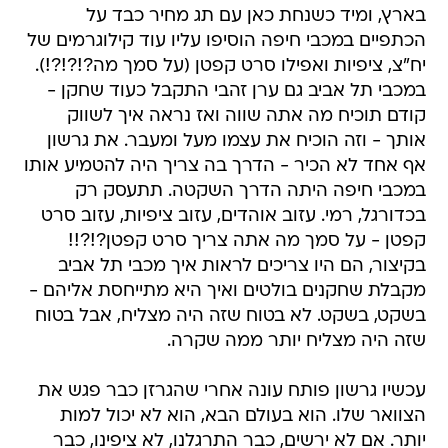
בארץ, ומיד כשנחת כאן עם תג מחיר כבד על
הכתפיים במכבי חיפה הוסיפו עליו עוד קילוגרמים של
יח"צ, ציפיות ואפילו סרט קפטן (על סמך מה?!?!?!).
במכבי תל אביב גם ערן זהבי התקבל כעוד שחקן -
קודם תוכיח מה אתה שווה ואז נראה איך לשווק
אותך - וזה הוכיח את עצמו מעל ומעבר. את גרשון
אף אחד לא הכיר - הדרך בה צריך היה להטמיע אותו
במכבי חיפה היתה הדרך השקטה. תתעסק רק
בכדורגל, רמי. עזוב אוהדים, עזוב ציפיות, עזוב סרט
קפטן - על סמך מה אתה צריך סרט קפטן?!?!!
בקיצור, הם היו צריכים לראות איך מכבי תל אביב
מקבלת שחקנים בולטים ואיך היא מתייחסת אליהם -
בשקט, בשקט. לא בטוח שזה היה מצליח, אבל בטוח
שזה היה מצליח יותר ממה שקרה.
עכשיו גרשון פותח עונה אחרי שהגרזן כבר פגש את
הצוואר שלו. הוא בעולם הבא, הוא לא יכול למות
יותר. אם לא ירשים, כבר התרגלנו, לא ציפינו, כבר