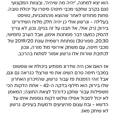
הוא יצא למחנה, 'יהיה מה שיהיה', ובצוות המקצועי
(וגם בקרב שחקני מכבי חיפה) סיפרו על יכולת טובה.
פחות מחודש לאחר שהוצא מהתוכניות, טוויסט
בעלילה - וגרשון אולי כן יהיה חלק מלוח השידורים
בירוק (רק אולי, אל תבנו על זה בניין). נכון, לא צריך
להסיק כמעט דבר ממחנות אימון, אבל הערב (חמישי,
20:30, ספורט3) נפתחת רשמית עונת 2019/20 של
מכבי חיפה, עם משחק אירופי מול מורה, ונכון
לכתיבת שורות אלו גרשון אמור לפתוח בהרכב.
אז האם אכן היה שדרוג מפתיע ביכולת או שפשוט
במכבי חיפה טרם השיגו את מי שרצו? כנראה גם וגם,
אבל זוהי הזמנות פז עבור גרשון, שהזיכרון האחרון
שלו בירוק הוא חילוף בדקה ה-42 - אחת הדקות הכי
משפילות עבור שחקן כדורגל לצאת החוצה; המאמן
לא יכול לסבול אפילו שלוש דקות נוספות איתו על
הדשא - ובוז עצום מהיציעים ודמעות בעיניים. גרשון
לא שיחק מאז.