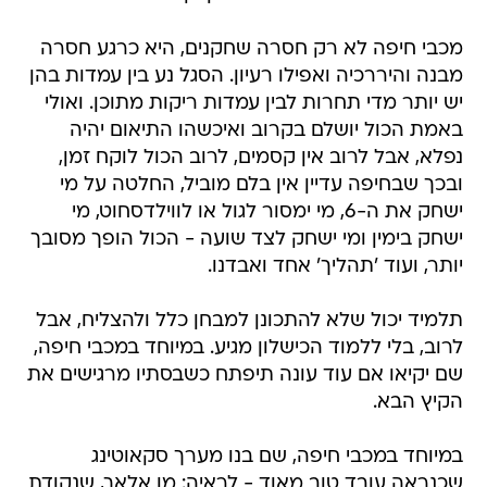
מכבי חיפה לא רק חסרה שחקנים, היא כרגע חסרה
מבנה והיררכיה ואפילו רעיון. הסגל נע בין עמדות בהן
יש יותר מדי תחרות לבין עמדות ריקות מתוכן. ואולי
באמת הכול יושלם בקרוב ואיכשהו התיאום יהיה
נפלא, אבל לרוב אין קסמים, לרוב הכול לוקח זמן,
ובכך שבחיפה עדיין אין בלם מוביל, החלטה על מי
ישחק את ה-6, מי ימסור לגול או לווילדסחוט, מי
ישחק בימין ומי ישחק לצד שועה - הכול הופך מסובך
יותר, ועוד 'תהליך' אחד ואבדנו.
תלמיד יכול שלא להתכונן למבחן כלל ולהצליח, אבל
לרוב, בלי ללמוד הכישלון מגיע. במיוחד במכבי חיפה,
שם יקיאו אם עוד עונה תיפתח כשבסתיו מרגישים את
הקיץ הבא.
במיוחד במכבי חיפה, שם בנו מערך סקאוטינג
שכנראה עובד טוב מאוד - לראיה: מו אלאך, שנקודת