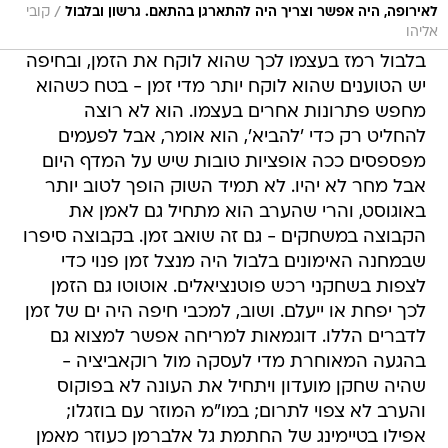
/
לאירופה, היה אפשר וצריך היה להתארגן בהתאם. גרשון ובלבול
קובי
אליהו
בלבול רמז בעצמו לכך שהוא לוקח את הזמן, ובחיפה
יש הטוענים שהוא לוקח יותר מדי זמן - בטח כשהוא
מחפש פתרונות אחרים בעצמו. הוא לא רוצה
להחליט רק כדי 'להביא', הוא אומר, אבל לפעמים
מפספסים ככה אופציות טובות שיש על המדף היום
אבל מחר לא יהיו. לא תמיד השוק הופך לטוב יותר
באוגוסט, והרי שהערב הוא מתחיל גם לאמן את
הקבוצה במשחקים - גם זה שואב זמן. בקבוצה סיפרו
שבמחנה האימונים בלבול היה מנצל זמן פנוי כדי
לצפות בשחקני רכש פוטנציאלים. אוטוטו גם הזמן
לכך יפחת או ייעלם. ושוב, למכבי חיפה היה ים של זמן
לדברים הללו. דוגמאות למריחה אפשר למצוא גם
בהגעה המאוחרת מדי לעסקה מול רוקאביציה -
שהיה שחקן מועדון ויתחיל את העונה לא בפוקוס
והערב לא צפוי לתרום; במו"מ המוזר עם בוזגלו;
אפילו בטיימינג של החתמת גל אלברמן כעוזר מאמן