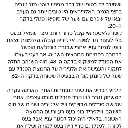
ושסידר לה בסופו של דבר מפגש לוהט מול ניגריה
בחצי הגמר. האלג'יראים היו טובים יותר גם הערב
ובאו על שכרם עם שער של סופיאן פגולי בדקה
ה-20.
קשר גלאטסראיי קיבל כדור רוחב מצד שמאל ובעט
בלי לעצור חד לפינה. אלג'יריה קיבלה הזדמנות יוצאת
דופן לגמור עניין אחרי שבגדד בונדג'אח הוכשל
ברחבה בפתיחת המחצית השנייה, אך בעט בעצמו
את הפנדל למשקוף בדקה ה-48. חוף השנהב החלה
לתקוף והענישה את אלג'יריה על החמצת הפנדל עם
שער של ג'ונתן קוג'יה בבעיטה שטוחה בדקה ה-62.
הלחץ הכריע את שתי הנבחרות ואחרי הארכה עקרה
המשחק נגרר לדו קרב פנדלים מורט עצבים. אחרי
שלושה פנדלים מדוייקים של אלג'יריה ושניים של חוף
השנהב, ווילפריד בוני בעט רע ורשם החמצה
ראשונה. בלאילי היה יכול לסגור עניין אבל בעט
לקורה. למזלו גם סריי דייה בעט לקורה ושלח את