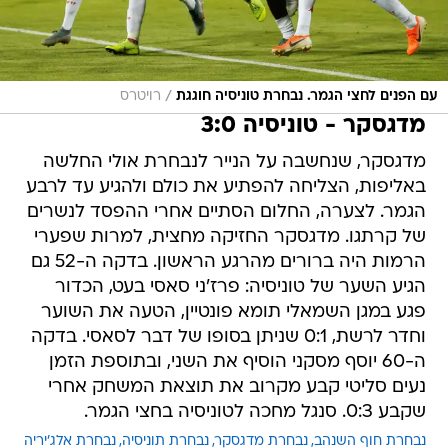
/
עם הפנים לחצי הגמר. נבחרת טוניסיה חוגגת
רויטרס
מדגסקר - טוניסיה 3:0
מדגסקר, שנחשבה על הנייר לנבחרת אולי החלשה
באליפות, הצליחה להפתיע את כולם ולהגיע עד לרבע
הגמר. לצערה, החלום הסתיים אחרי ההפסד לנשרים
של קרתגו. מדגסקר החזיקה מחצית, למרות שפערי
הרמות היה ברורים מהרגע הראשון. בדקה ה-52 גם
הגיע השער של טוניסיה: פרז'ני סאסי בעט, הכדור
פגע במגן השמאלי תומא פונטיין, הטעה את השוער
וחדר לרשת, 0:1 שניתן בסופו של דבר לסאסי. בדקה
ה-60 יוסף מסקני הוסיף את השני, ובתוספת הזמן
נעים סליטי קבע מקרוב את תוצאת המשחק אחרי
שקבע 0:3. סנגל מחכה לטוניסיה בחצי הגמר.
נבחרת חוף השנהב
נבחרת מדגסקר
נבחרת תוניסיה
נבחרת אלג'יריה