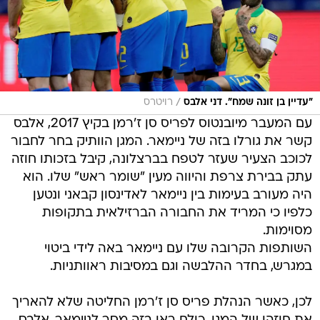
/
"עדיין בן זונה שמח". דני אלבס
רויטרס
עם המעבר מיובנטוס לפריס סן ז'רמן בקיץ 2017, אלבס
קשר את גורלו בזה של ניימאר. המגן הוותיק בחר לחבור
לכוכב הצעיר שעזר לטפח בברצלונה, קיבל בזכותו חוזה
עתק בבירת צרפת והיווה מעין "שומר ראש" שלו. הוא
היה מעורב בעימות בין ניימאר לאדינסון קבאני ונטען
כלפיו כי המריד את החבורה הברזילאית בתקופות
מסוימות.
השותפות הקרובה שלו עם ניימאר באה לידי ביטוי
במגרש, בחדר ההלבשה וגם במסיבות ראוותניות.
לכן, כאשר הנהלת פריס סן ז'רמן החליטה שלא להאריך