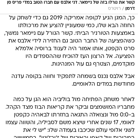
קשר את גורלו בזה של ניימאר. דני אלבס עם חברו הטוב במדי פריס סן
/
ז'רמן
רויטרס
כך, המגן הגיע לקופה אמריקה 2019 גם כדי לשחק על
החוזה הבא שלו, כמי שמעוניין להציע את מרכולתו
באמצעות הטורניר הביתי. קשר הגורל עם ניימאר נמשך,
כשהפציעה של החבר הטוב גם החזירה לידי אלבס את
סרט הקפטן, אותו אמור היה לענוד ברוסיה אלמלא
הפציעה. אל הרצון העז להוכיח שההספדים היו
מוקדמים, הצטרף גם עול המנהיגות.
אבל אלבס נכנס בשמחה לתפקיד וחווה בקופה עדנה
מחודשת במדים הלאומיים.
לאחר משחק הפתיחה מול בוליביה הוא הגן על כמה
מחבריו המושמצים וביקר את קריאות הבוז מצד הקהל.
ב-0:0 מול ונצואלה התגאה בחזרתו לבאהיה כקפטן
לאומי, 17 שנים אחרי שיצא משם לסביליה, והשווה עצמו
לשני אלופי עולם שכיכבו בעמדה שלו: "יש לי את