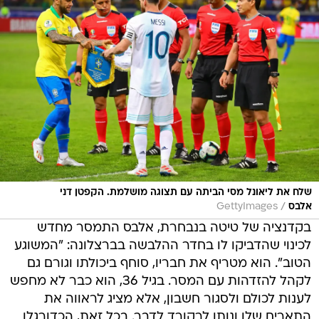
שלח את ליאונל מסי הביתה עם תצוגה מושלמת. הקפטן דני
/
אלבס
GettyImages
בקדנציה של טיטה בנבחרת, אלבס התמסר מחדש
לכינוי שהדביקו לו בחדר ההלבשה בברצלונה: "המשוגע
הטוב". הוא מטריף את חבריו, סוחף ביכולתו וגורם גם
לקהל להזדהות עם המסר. בגיל 36, הוא כבר לא מחפש
לענות לכולם ולסגור חשבון, אלא מציג לראווה את
התארים שלו ונותן לרקורד לדבר. בכל זאת, הכדורגלן