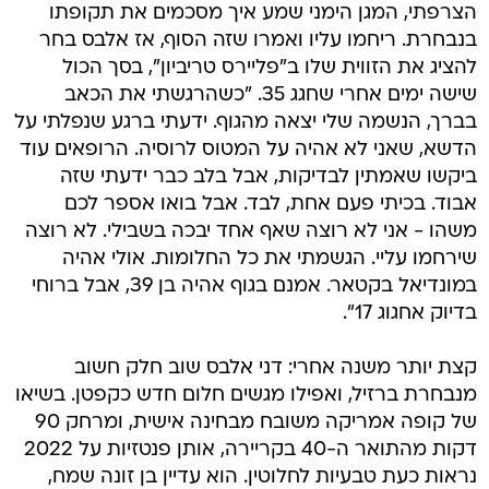
הצרפתי, המגן הימני שמע איך מסכמים את תקופתו
בנבחרת. ריחמו עליו ואמרו שזה הסוף, אז אלבס בחר
להציג את הזווית שלו ב"פליירס טריביון", בסך הכול
שישה ימים אחרי שחגג 35. "כשהרגשתי את הכאב
בברך, הנשמה שלי יצאה מהגוף. ידעתי ברגע שנפלתי על
הדשא, שאני לא אהיה על המטוס לרוסיה. הרופאים עוד
ביקשו שאמתין לבדיקות, אבל בלב כבר ידעתי שזה
אבוד. בכיתי פעם אחת, לבד. אבל בואו אספר לכם
משהו - אני לא רוצה שאף אחד יבכה בשבילי. לא רוצה
שירחמו עליי. הגשמתי את כל החלומות. אולי אהיה
במונדיאל בקטאר. אמנם בגוף אהיה בן 39, אבל ברוחי
בדיוק אחגוג 17".
קצת יותר משנה אחרי: דני אלבס שוב חלק חשוב
מנבחרת ברזיל, ואפילו מגשים חלום חדש כקפטן. בשיאו
של קופה אמריקה משובח מבחינה אישית, ומרחק 90
דקות מהתואר ה-40 בקריירה, אותן פנטזיות על 2022
נראות כעת טבעיות לחלוטין. הוא עדיין בן זונה שמח,