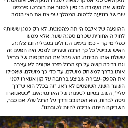
לניקולאס טגליאפיקו לצאת לעברו ולניקולאס אוטאמנדי
לנטוש את העמדה בניסיון לסגור את רוברטו פירמינו
שבישל בנגיעה לז'סוס. המהלך שפיצח את חצי הגמר.
ההופעה של אלבס הייתה מהפנטת. לא רק כמגן ששותף
לחוליה אחורית שטרם ספגה שער, אלא ממש
כפליימייקר - כמו בימים הגדולים בסביליה וברצלונה.
האיש שבישל כל כך הרבה שערים למסי, היה הפעם זה
ששלח אותו הביתה. הוא ניהל את ההתקפות של ברזיל
וגם דריכה קשה על כף הרגל מצד אקוניה לא עצרה
אותו בדרך למשחק מושלם. עד כדי כך מושלם, שאפילו
את הספק-עבירה שביצע ברחבה על קון אגוארו לפני
השער השני, השופטים לא ראו. "זה בכלל הוא שדרך
עליי", השיב בסיום לטענות של הארגטינאים. "כשאגוארו
ניסה לברוח, הוא הסתובב ודרך על הרגל שלי. אם כבר,
השריקה הייתה צריכה להיות לטובתנו".