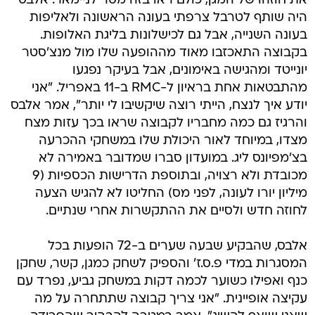
את חוזהו של המגן, כולם ראו בזה מסר לניימאר. אלבס
היה שותף לטרבל צרפתי בעונה הראשונה ולאליפות
בעונה השנייה, אבל גם לכישלונות בליגת האלופות.
בקבוצה התאכזבו מאוד מההופעה שלו מול מנצ'סטר
יונייטד ומהגישה באימונים, אבל בעיקר נפגעו
מהתבטאות אחת בראיון ל-RMC ב-11 באפריל. "אני
יודע איך לנצח, הייתי רוצה שיקשיבו לי יותר", אמר אלבס
והרגיז גם כמה מחבריו לקבוצה שראו בכך עזות מצח
מצדו, במיוחד לאור היכולת שלו במשחקי ההכרעה
בצ'מפיונס ליג. במועדון סברו שמדובר באמירה לא
מכובדת ולא רצויה, ובתוספת הדרישות הכספיות (9
מיליון יורו לעונה, לפני מס) החליטו לא להגיש הצעה
לחוזה חדש ולסיים את ההתקשרות אחרי שנתיים.
אלבס, שהבקיע שבעה שערים ב-72 הופעות בכל
המסגרות במדי פ.ס.ז' והספיק לשחק כמגן, קשר, שחקן
כנף ואפילו כשוער לכמה דקות במשחק גביע, נפרד עם
עקיצה אופיינית. "אני צריך קבוצה שתתחרה על מה