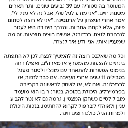
המעוטר בהיסטוריה עם 39 גביעים שונים. יותר תארים
משנות חיים. "אני מודע לגיל שלי, אבל זה לא מזיז לי",
אמר אחרי הניצחון על ארגנטינה. "אני לא רוצה לסתום
פיות, אלא לקחת אחריות. והדרך היחידה היא לעזור
לנבחרת לנצח. בכדורגל, אנשים רוצים תוצאות. זה מה
שמעניין אותי. אני יודע איך לנצח".
וכל מה שאלבס רוצה זה להמשיך לנצח. לכן לא התפתה
בינתיים להצעות מהמפרץ או מארה"ב, ואפילו דחה
בנימוס אפשרות להתאחד עם מונצ'י ולסגור מעגל
בסביליה 11 שנים אחרי העזיבה. אם כבר לחזור, אז
לברצלונה. ואם לא, אז לשחק לראשונה בקריירה
בפרמיירליג. היכולת בקופה, בטורניר בו הוא מועמד
מוביל לסיים כשחקן המצטיין, גרמה גם לאינטר להביע
עניין ולאוהדי ליברפול לקרוא להחתימו. בזכות היכולת
ולמרות הגיל. כולם רוצים ווינר.