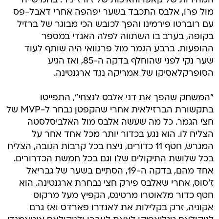
המהירות של קאפו והאיכות של ז'ורז'יניו". בחמישייה
מול פרו, אלבס התכבד בשער יפהפה אחרי דאבל-פס
עם רוברטו פירמינו והפך לכובש הכי מבוגר של ברזיל
בקופה, בערב בו השתווה לפלה האגדי במספר
ההופעות. ברבע הגמר מול פרגוואי היה שותף לעוד
שער נקי לפני שהוחלף בדקה ה-85, ואז הגיע
הסופרקלאסיקו של אמריקה נגד ארגנטינה.
"המשחק שהפך את דני אלבס לנצחי", התפייטו
בתקשורת הברזילאית אחרי שהקפטן נבחר ל-MVP של
חצי הגמר. כל מה שעשה אלבס מול האלביסלסטה
הצליח לו. הוא נגע בכדור יותר מכל אחד אחר על
המגרש, חטף 11 כדורים, ניצח בכל קרבות הגובה, הצליח
בכל שלושת התיקולים שלו וגם בכל חמשת הכדרורים.
אחד מהם, בדקה ה-19, הסתיים בשער של גבריאל
ז'סוס, אחרי שאלבס פירק חצי נבחרת ארגנטינה. הוא
חטף כדור מלאוטרו מרטינס, הקפיץ מעל מרקוס
אקוניה, זרק בקלילות את לאנדרו פארדס ואז גרם