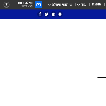
וואלה דואר
אופנה
עוד
שיתופי פעולה
קרא דואר
ציון 3
דאבל דריבל
י