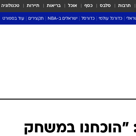
תרבות
סלבס
כסף
אוכל
בריאות
תיירות
טכנולוגיה
ראלי
כדורגל עולמי
כדורסל
ישראלים ב-NBA
תקצירים
עוד בספורט
ליגה אנגלית
ליגת העל
דני אבדיה
מונדיאל 2026
 העל
ליגה ספרדית
דאבל דריבל
NBA
נה
ליגה איטלקית
יורוליג וכדורסל אירופי
טבלאות
ו
ליגה גרמנית
ליגה לאומית
פודקאסטים
ליגה צרפתית
נבחרות ישראל בכדורסל
מסכמים מחזור
שראל
ליגת האלופות
כדורסל נשים
אבא של שבת
ית
הליגה האירופית
מעל הטבעת
דרום אמריקה
סערה בממלכה
טניס
טראש טוק
ספורט אמריקא
 "הוכחנו במשחק
פוקר