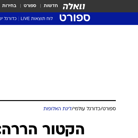
חדשות
ספורט
בחירות
ספורט
לוח תוצאות LIVE
כדורגל יש
ליגת העל Winner
סטט' ליגת
גביע המדי
גביע הטוט
שגרירים
נבחרות י
ליגה לאומ
ליגה א'
ספורט
/
כדורגל עולמי
/
ליגת האלופות
הקטור הררה: