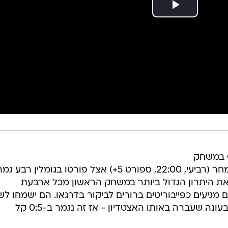
אין מקום לטעויות: אחרי שניצחה 0:2 במשחק
הראשון באנפילד, ליברפול תתארח מחר (רביעי, 22:00, ספורט 5+) אצל פורטו בגומלין רבע ג
 את היתרון הגדול ביותר במשחק הראשון מכל ארבעת
גיעים כפייבוריטים ברורים לביקור בדרגאו. הם ישמחו לש
את התוצאה מהמפגש בין הקבוצות בעונה שעברה באותו האצטדיון - אז זה נגמר ב-0:5 קל