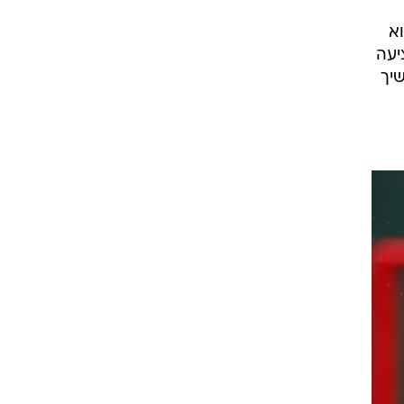
וא
יעה
שיך