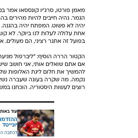
מאמן פורטו, סרג'יו קונססאו אמר במס
הגמר. נהיה חייבים להיות מהירים ב
יהיה לא פשוט. המפתח יהיה בהגנה. נ
אחת עלולה לעלות לנו ביוקר. לא ק
בפועל זה אתגר רציני, הם מעולים. 
הקטור הררה הוסיף: "ליברפול מגיעה ע
אם אתם שואלים אותי, אני חושב שיש 
נקמה. מה שקרה בעונה שעברה נשאר 
רוצים לעשות היסטוריה. הוכחנו במש
עוד באותו
ההזדמנו
יונייטד
לכתבה ה