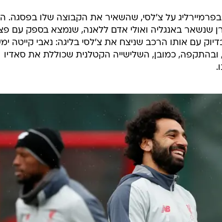
מגיע אחרי ה-0:2 החשוב בפרמיירליג על צ'לסי, שהשאיר את הקבוצה שלו בפסגה. ה
רן שנשאר באנגליה ואולי אדם ללאנה, שנמצא בספק עם פצ
יוק עם אותו הרכב שניצח את צ'לסי בליגה: נאבי קייטה ימ
ו, ובהתקפה, כמובן, השלישייה הקטלנית שכוללת את סאדיו
.