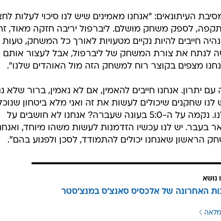
יבת העיתונאים: "אנחנו מאמינים שיש לנו סיכוי לעלות לחצ
התקפה, לספק משחק מושלם. ליברפול יריבה חזקה מאוד, זה
היה חייבים להיות נקיים מטעויות לאורך כל המשחק, טעות
שה לנתח את צורת המשחק של ליברפול, אבל לעצור אותם
אנחנו מצפים בקוצר רוח למשחק הזה מול האוהדים שלנו".
ם יתרון. אנחנו חייבים להאמין, אם לא נאמין, ברור שלא ננ
לנו שחקנים שיכולים לעשות את זה ואני מלא ביטחון שנוכל
להמשיך את חלום ליגת האלופות שלנו. נקמה על ה-5:0 בעונה שעברה? אנחנו לא חושבים על
בעבר. יש לנו עכשיו הזדמנות לעשות משהו מיוחד, ואנחנ
חק הראשון שאנחנו יכולים להתמודד, לסכן ולפגוע בהם".
 נושא
ת האחרונה של אלכסיס סאנצ'ס במנצ'סטר
מלאה