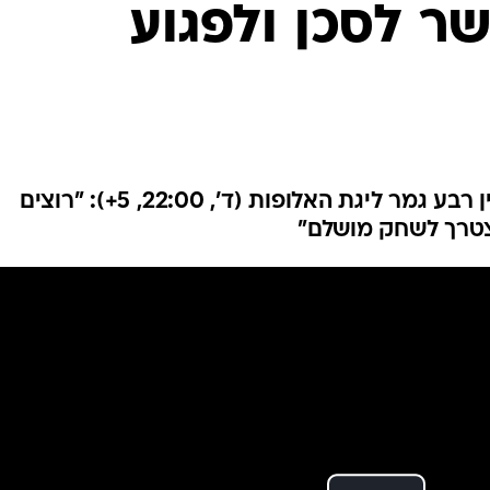
ר לסכן ולפגוע
ענפים נוספים
לוח שידורים
החידה של ספור
ארכיון מדורים
כתבו לנו
קשר פורטו מאמין לקראת גומלין רבע גמר ליגת האלופות (ד', 22:00, 5+): "רוצים
נצטרך לשחק מושלם"