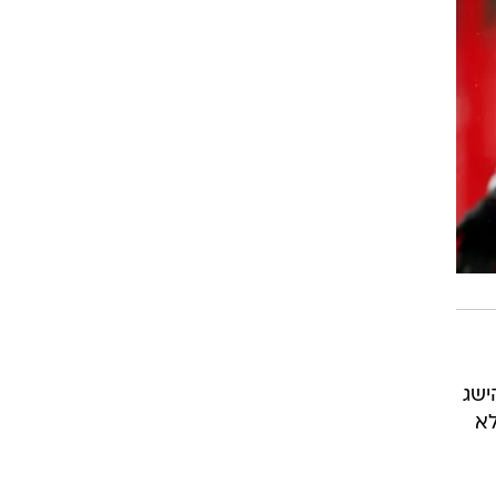
ישג
לא