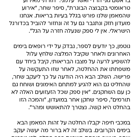
בראשם גוני הרדי ואשר עלמני. "חזרתי מאירוע
טראומטי בקבוצה הבוגרת", סיפר שחר, "אירוע
שהמאמן שלנו פורש בגלל בעיות בריאות. אנחנו
מועדון חזק ונתגבר גם על זה ונחזור להוביל בכדורגל
הישראלי. אין לי ספק שנעלה חזרה על הגל".
גוטמן, כך יודעים לספר, נבדק על ידי רופאים בימים
האחרונים ולאחר שקיבל המלצה שלחץ עלול
להשפיע לרעה על מצבו הבריאותי, קיבל ביחד עם
משפחתו את ההחלטה, לאחר שזו התעקשה על
פרישה. השלב הבא היה הודעה על כך ליעקב שחר,
שהחליט גם הוא להגיע למתחם האימונים ושוחח גם
כן עם השחקנים. "אין ספק שכל הזעזועים האלה לא
תורמים", סיפר שחקן אחר במועדון, "והמכה הזו
בהחלט היא קשה. נצטרך להתאושש ומהר".
במכבי חיפה יקבלו החלטה על זהות המאמן הבא
בימים הקרובים. בשלב זה לא ברור מה יעשה יעקב