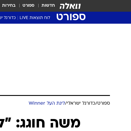
חדשות
ספורט
בחירות
ספורט
לוח תוצאות LIVE
כדורגל יש
ליגת העל Winner
סטט' ליגת
גביע המדי
גביע הטוט
שגרירים
נבחרות י
ליגה לאומ
ליגה א'
ספורט
/
כדורגל ישראלי
/
ליגת העל Winner
משה חוגג: "