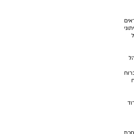
אים
וני
ל
רוח
ח
וד
סכת