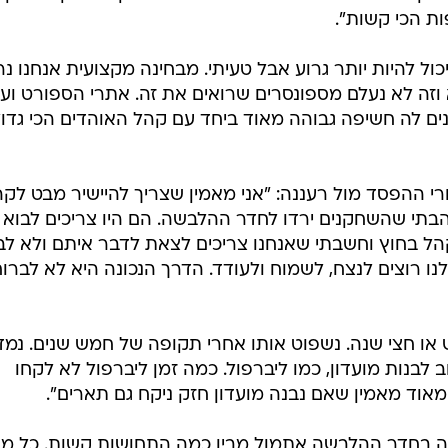
ות הכי קשות".
 להיות יותר גרוע אבל טעיתי. מבחינה מקצועית אנחנו נר
וזה לא נעלם מספונסרים שרואים את זה. אתרי הספורט ועית
 לה חשיפה גבוהה מאוד ביחד עם קהל האוהדים הכי גדול
 ההפסד מול רעננה: "אני מאמין שצריך להיישיר מבט לקה
תי שהשחקנים ירדו לחדר ההלבשה. הם היו צריכים לבוא
ל בחוץ וחשבתי שאנחנו צריכים לצאת לדבר איתם ולא לב
לנו רוצים לנצח, לשמוח ולעודד. הדרך הנכונה היא לא לברו
או חצי שנה. נשפוט אותו אחרי תקופה של חמש שנים. נמד
 לבנות מועדון, כמו ליברפול. כמה זמן ליברפול לא לקחו
י מאוד מאמין שאם נבנה מועדון חזק ניקח גם תארים".
ה בחדר ההלבשה אתמול מבין כמה התחושות קשות. כל מ