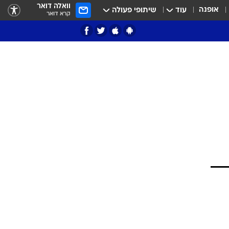
וואלה דואר
אופנה
עוד
שיתופי פעולה
קרא דואר
ציון 3
דאבל דריבל
י