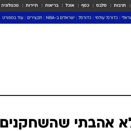
תרבות
סלבס
כסף
אוכל
בריאות
תיירות
טכנולוגיה
ראלי
כדורגל עולמי
כדורסל
ישראלים ב-NBA
תקצירים
עוד בספורט
ליגה אנגלית
ליגת העל
דני אבדיה
מונדיאל 2026
 העל
ליגה ספרדית
דאבל דריבל
NBA
נה
ליגה איטלקית
יורוליג וכדורסל אירופי
טבלאות
ו
ליגה גרמנית
ליגה לאומית
פודקאסטים
ליגה צרפתית
נבחרות ישראל בכדורסל
מסכמים מחזור
שראל
ליגת האלופות
כדורסל נשים
אבא של שבת
ית
הליגה האירופית
מעל הטבעת
דרום אמריקה
סערה בממלכה
טניס
טראש טוק
ספורט אמריקא
לא אהבתי שהשחקנים
פוקר