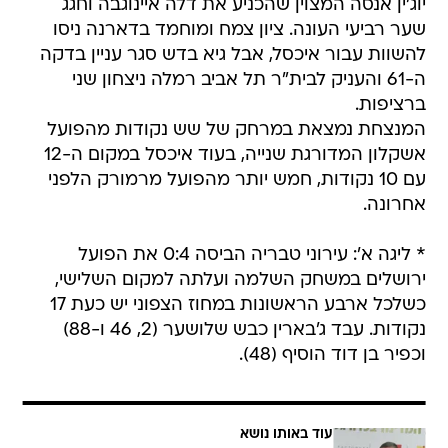
יוג'ין אנסה המצוין שהכניע את דלה איינוגבה וחגג
שער רביעי העונה. ציון צמח ומוחמד בדארנה ניסו
להשוות עבור איכסל, אבל גיא בדש סגר עניין בדקה
ה-61 והעניק לבית"ר תל אביב רמלה ניצחון שני
ברציפות.
המנצחת נמצאת במרחק של שש נקודות מהפועל
אשקלון המדורגת שנייה, בעוד איכסל במקום ה-12
עם 10 נקודות, חמש יותר מהפועל מרמורק הלפני
אחרונה.
* ליגה א': עירוני טבריה הביסה 0:4 את הפועל
ירושלים במשחק השלמה ועלתה למקום השלישי,
כשלכל ארבע הראשונות במחוז הצפוני יש כעת 17
נקודות. עבד ג'בארין כבש שלושער (2, 46 ו-88)
וכפיר בן דוד הוסיף (48).
עוד באותו נושא