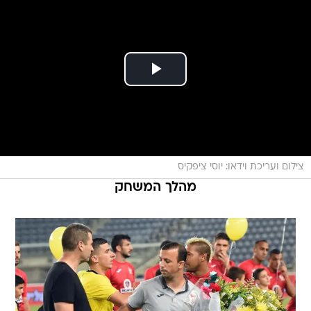
צילום ועריכת וידאו: יוסי ציפקיס
מהלך המשחק