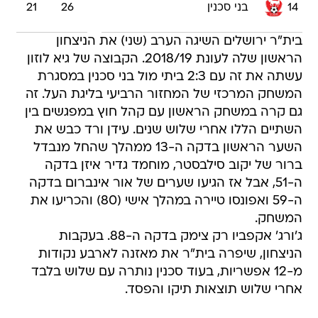
14
בני סכנין
26
21
בית"ר ירושלים השיגה הערב (שני) את הניצחון
הראשון שלה לעונת 2018/19. הקבוצה של גיא לוזון
עשתה את זה עם 2:3 ביתי מול בני סכנין במסגרת
המשחק המרכזי של המחזור הרביעי בליגת העל. זה
גם קרה במשחק הראשון עם קהל חוץ במפגשים בין
השתיים הללו אחרי שלוש שנים. עידן ורד כבש את
השער הראשון בדקה ה-13 ממהלך שהחל מנבדל
ברור של יקוב סילבסטר, מוחמד גדיר איזן בדקה
ה-51, אבל אז הגיעו שערים של אור אינברום בדקה
ה-59 ואפונסו טיירה במהלך אישי (80) והכריעו את
המשחק.
ג'ורג' אקפביו רק צימק בדקה ה-88. בעקבות
הניצחון, שיפרה בית"ר את מאזנה לארבע נקודות
מ-12 אפשריות, בעוד סכנין נותרה עם שלוש בלבד
אחרי שלוש תוצאות תיקו והפסד.