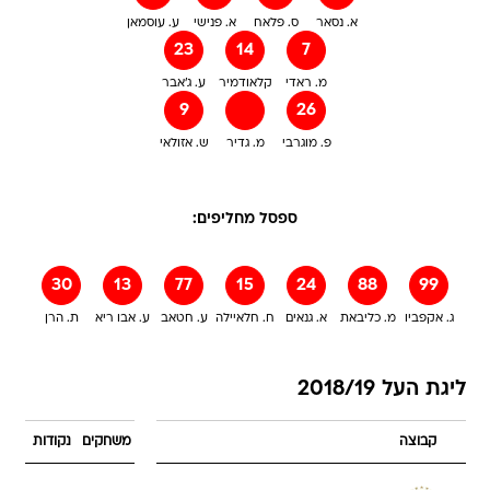
א. נסאר
ס. פלאח
א. פנישי
ע. עוסמאן
23
14
7
מ. ראדי
קלאודמיר
ע. ג'אבר
9
26
פ. מוגרבי
מ. גדיר
ש. אזולאי
ספסל מחליפים:
30
13
77
15
24
88
99
ג. אקפביו
מ. כליבאת
א. גנאים
ח. חלאיילה
ע. חטאב
ע. אבו ריא
ת. הרן
ליגת העל 2018/19
קבוצה
משחקים
נקודות