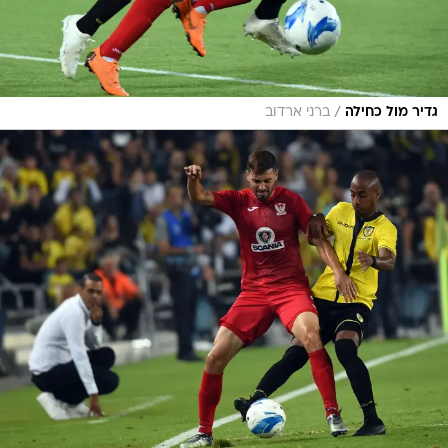
/
גדיר מול כחילה
ברני ארדוב