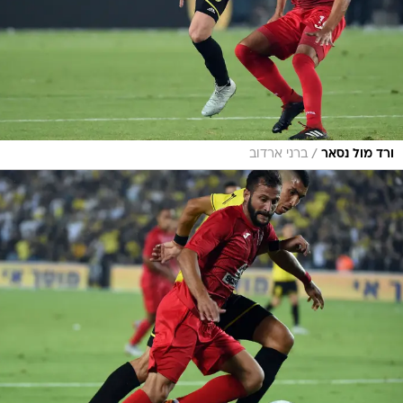
/
ורד מול נסאר
ברני ארדוב