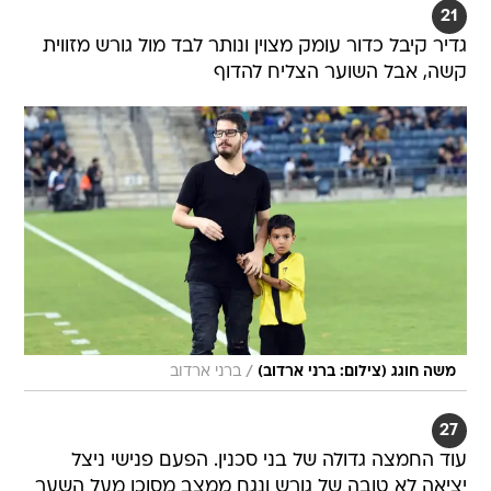
21
גדיר קיבל כדור עומק מצוין ונותר לבד מול גורש מזווית
קשה, אבל השוער הצליח להדוף
/
משה חוגג (צילום: ברני ארדוב)
ברני ארדוב
27
עוד החמצה גדולה של בני סכנין. הפעם פנישי ניצל
יציאה לא טובה של גורש ונגח ממצב מסוכן מעל השער