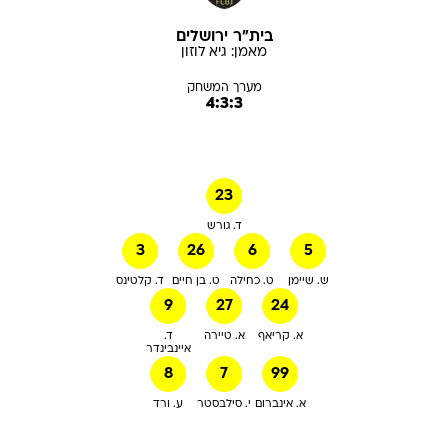
בית"ר ירושלים
מאמן:
גיא
לוזון
מערך המשחק
4:3:3
23
ד. גורש
3
26
6
5
ש. שיימן
ט. כחילה
ט. בן חיים
ד. קלטינס
9
27
24
א. קריאף
א. טיירה
ד.
איינבינדר
8
7
99
א. אינברום
י. סילבסטר
ע. ורד