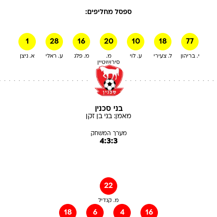
ספסל מחליפים:
1
28
16
20
10
18
77
י. בריהון
ל. צעירי
ע. לוי
מ.
מ. פלג
ע. ראלי
א. ניצן
סירושטיין
בני סכנין
מאמן:
בני
בן זקן
מערך המשחק
4:3:3
22
מ. קנדיל
18
6
4
16