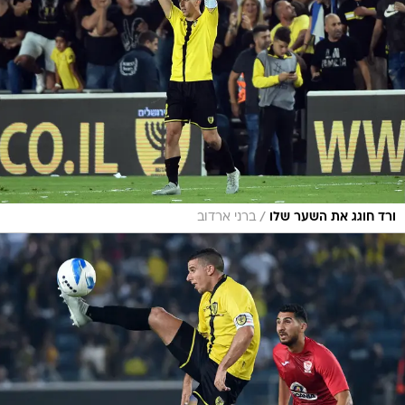
/
ורד חוגג את השער שלו
ברני ארדוב