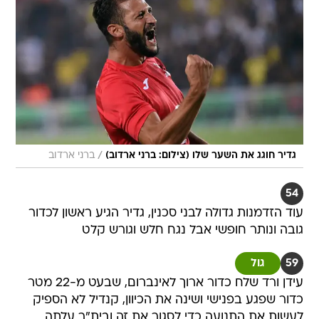
/
גדיר חוגג את השער שלו (צילום: ברני ארדוב)
ברני ארדוב
54
עוד הזדמנות גדולה לבני סכנין, גדיר הגיע ראשון לכדור
גובה ונותר חופשי אבל נגח חלש וגורש קלט
59
גול
עידן ורד שלח כדור ארוך לאינברום, שבעט מ-22 מטר
כדור שפגע בפנישי ושינה את הכיוון, קנדיל לא הספיק
לעשות את התנועה כדי לסגור את זה ובית"ר עלתה