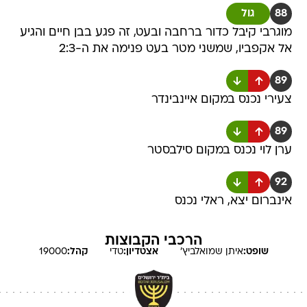
88
גול
מוגרבי קיבל כדור ברחבה ובעט, זה פגע בבן חיים והגיע
אל אקפביו, שמשני מטר בעט פנימה את ה-2:3
89
צעירי נכנס במקום איינבינדר
89
ערן לוי נכנס במקום סילבסטר
92
אינברום יצא, ראלי נכנס
הרכבי הקבוצות
שופט:
איתן
שמואלביץ'
אצטדיון:
טדי
קהל:
19000