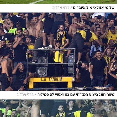
/
שלומי אזולאי מול אינברום
ברני ארדוב
/
משה חוגג ביציע המזרחי עם בנו ואנשי לה פמיליה
ברני ארדוב