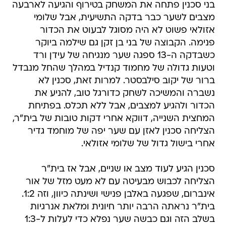
בני סכנין פתחה את המשחק בטירוף והגיעה לארבעה
מצבים לשער כבר בדקה התשיעית, אבל שלומי
אזולאי פשוט לא היה מסוגל לבעוט את הכדור
פנימה. הקבוצה של בני בן זקן גם שילמה ביוקר
כשבדקה ה-13 ספגה שער מנגיחה של עידן ורד
וטעות גדולה של מחמוד קנדיל במהלך שהחל מנבדל
ברור של יקוב סילבסטר. למרות זאת, סכנין לא
נשברה והמשיכה לשחק כדורגל טוב, להניע את
הכדור ולהגיע למצבים, אבל ללא תכלס. בפתיחת
המחצית השנייה, דווקא אחרי דקות טובות של בית"ר,
הצליחה סכנין לאזן עם שער יפה של מוחמד גדיר
אחרי בישול גדול של שלומי אזולאי.
סכנין הגיע לעוד מצב או שניים, אבל אז בית"ר
הצליחה לכבוש מבעיטה עם לא מעט מזל של אור
אינברום, שפגעה באלבן פנישי ושינתה כיוון, וזה 1:2.
בית"ר נראתה הרבה יותר חיונית ומלאת אנרגיות
בשלב הזה וגם כבשה שער נפלא כדי לעלות ל-1:3