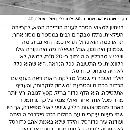
/
הקרב שהגדיר את שנות ה-60. צ'מברליין מול ראסל
AP
בניסיון למצוא הסבר לעונה הנדירה ההיא, לקריירה
העילאית, נתלו מבקרים רבים במספרים מסוג אחר:
תראו כמה הוא גדול, תראו כמה הוא גבוה, מה
שכמובן היה נכון. אבל השאלה מה היה קורה אילו
ווילט צ'מברליין היה נמוך ב-20 ס"מ, למשל, לא
רלוונטית, כי התשובה, ככל הנראה, היא שהוא כלל
לא היה משחק כדורסל.
הילד השברירי שסבל מדלקת ריאות ראה בענף עם
הכדור הכתום והטבעת "משחק לנקבות", והעדיף
אתלטיקה. הוא הדף כדור ברזל, קפץ לגובה, רץ יותר
מהר מכל אחד אחר ואולי פנטז על כך שיתמקד
באחד מהמקצועות הללו, שיגיע לאולימפיאדה, אך היו
שתי בעיות עיקריות עם החלום הזה: פילדלפיה היתה
ועודנה עיר כדורסל, והילד שלא באמת אהב כדורסל
לא הפסיק לגבוה. כל סנטימטר שנוסף אליו היה