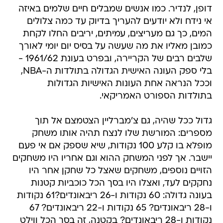
דופן, לנדיר. כמו אנשים שמבלים חיים שלמים באיזה
אי נידח ולא יודעים להעריך בדיוק עד כמה צלולים
המים, כך גם מעריצים, עמיתים, יריבים החלו לקחת
כמובן מאליו את מה שעשה על בסיס יום יומי לאורך
שלבים רבים של הקריירה, ובפרט בעונת 1961/62 -
בלי ספק העונה האישית הגדולה בתולדות ה-NBA,
וככל הנראה אחת העונות האישיות הגדולות
בתולדות הספורט האמריקאי.
גדול ככל שהיה, גם צ'מברליין הצטמצם אל תוך
מספרים: המורשת שלו לנצח תהיה אותו משחק
מופלא בו קלע 100 נקודות, שיא שספק אם אי פעם
יישבר. אך לפני המשחק ההוא וגם אחריו היו משחקים
הזויים נוספים, משחקים שאצל כל שחקן אחר היו
נחקקים לעד, ואצלו היו בסך הכל כוכביות קטנות
בעונה גדולה: 60 נקודות ו-26 ריבאונדים?61 נקודות
ו-28 ריבאונדים? 65 נקודות ו-22 ריבאונדים? 67
נקודות ו-28 ריבאונדים? בקטנה, זה בסך הכל ווילט