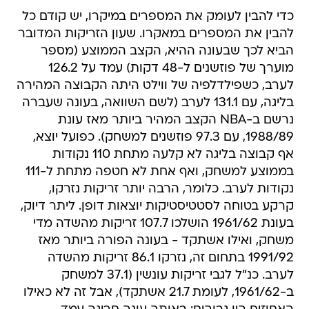
כדי להבין לעומק את המספרים במיקרו, יש קודם כל
להבין את המספרים במאקרו. שעון הזריקות המדובר
הביא לכך שבעונה ההיא, הקצב הממוצע (מספר
מוערך של פוזשנים ל-48 דקות) עמד על 126.2
לערב, כשפילדלפיה של ווילט היתה הקבוצה המהירה
בליגה, עם 131.1 לערב (לשם השוואה, בעונה שעברה
נרשם ב-NBA הקצב המהיר ביותר מאז עונת
1988/89, עם 97.3 פוזשנים למשחק). כפועל יוצא,
אף קבוצה בליגה לא קלעה מתחת 110 נקודות
בממוצע למשחק, ואף אחת לא חטפה מתחת ל-111
נקודות לערב. כלומר, הרבה יותר זריקות נזרקו,
קרקע בטוחה לסטטיסטיקות יוצאות דופן. ליתר דיוק,
בעונת 1961/62 הושלכו 107.7 זריקות מהשדה מדי
משחק, ואילו אשתקד - בעונה הפורה ביותר מאז
1991/92 בתחום זה, נזרקו 86.1 זריקות מהשדה
לערב. כנ"ל לגבי זריקות עונשין (37.1 למשחק
ב-1961/62, לעומת 21.7 אשתקד), אבל זה לא כאילו