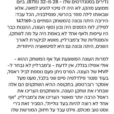
נדירים בסטנדרטים שלו - 28 מ-32 (87%). ביום
ממוצע מהקו, לא היה לו סיכוי להגיע למאה, אלא
שבאותו לילה מוזר בהרשי, פנסילבניה, הכל עבד:
היריבה היתה נכונה (המשחק הסתיים ב-147:169
לפילי), לוח הזמנים היה נכון (סוף העונה, ההגנות כבר
היו עייפות ולאף אחד לא באמת היה על מה לשחק),
והמנטליות של צ'מברליין, מושא לביקורת לאורך
השנים, היתה נכונה גם היא לסיטואציה הייחודית.
למרות העונה המשוגעת ועל אף המשחק ההוא -
אולי אפילו בגללו, אין לדעת - צ'מברליין לא נבחר ל-
MVP של העונה. הפרס ניתן פעם נוספת לביל ראסל,
בעוד סנטר פילדלפיה סיים שני בלבד, מעט מעל
אוסקר רוברטסון. בתקופה ההיא השחקנים הם אלה
שבחרו את שחקן העונה, והשחקנים העריכו את
ראסל הרבה יותר מאשר העריכו את צ'מברליין. "אף
אחד לא רוצה להיות בעד גוליית", הסביר זאת ג'רי
ווסט טוב מכולם. ווילט עבד על חיזוק המורשת שלו