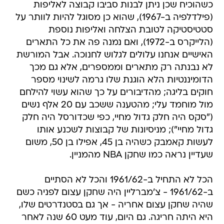
כשהוכיח שכן ניתן לבנות סביבו קבוצה לאליפות
(פילדלפיה ב-1967), שהוא כן מסוגל להיות לוותר על
סטטיסטיקה לטובת הצלחה ואליפות נוספת
(הלייקרס ב-1972), ואם נמנה פה את כל התארים
האישיים אנחנו עלולים לגלוש לחנוכה. אבל המורשת
לא נבנתה רק מתארים וממספרים, אלא גם מכך
הדומיננטיות הלא הוגנת שלו גרמה לשינוי מספר
חוקים בליגה; מהדיבורים על כך שהוא עשוי להילחם
מול מוחמד עלי; מהטענה ששכב עם 20 אלף נשים
("סקס היה חלק גדול מחיי, כפי שכדורסל היה חלק
גדול מחיי"); מניסיונות של קבוצות לשכנע אותו
לעשות קאמבק כשהיה בן 45, אפילו בן 50, משום
שעדיין נראה כמו שחקן NBA מהמניין.
הכל לא התחיל ב-1961/62 והכל לא הסתיים
ב-1961/62 - צ'מברליין היה שחקן עצום לפניה כשם
שהיה שחקן עצום אחריה - אך גם בסטנדרטים שלו,
היא היתה חריגה. גם היום, עוד מעט 60 שנה לאחר