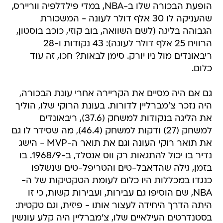
הופעת הבכורה שלו ב-NBA, במדי פילדלפיה ווריירס,
שהעניקה לו 30 אלף דולר לעונה - המשכורת
הגבוהה בליגה (לשם השוואה, בוב קוזי, כוכב בוסטון,
הרוויח 25 אלף דולר לעונה): 43 נקודות ו-28
ריבאונדים מול ניו יורק. סימן לבאות? חכו, זה עוד
כלום.
גם אם היה מסיים את הקריירה אחרי עונת הבכורה,
היה נזכר צ'מברליין לדורות. בעונת הרוקי שלו, הוליך
את הליגה בנקודות למשחק (37.6), ריבאונדים
למשחק (27) ודקות למשחק (46.4), מה שסידר לו גם
את תואר רוקי העונה וגם את תואר ה-MVP - הישג
נדיר בו יכול להתגאות רק ווס אנסלד, ב-1968/9. בו
בזמן, גילה שהדאבל-טים והטריפל-טים שנשלפו
כנגדו במכללות היו כלום לעומת הטקטיקות של ה-
NBA, שם הוסיפו גם עבירות, ועבירות קשות, כי זו
היתה הדרך היחידה לעצור אותו - פיזית, וגם טקטית:
בסטנדרטים העילאיים שלו, צ'מברליין היה קלע עונשין