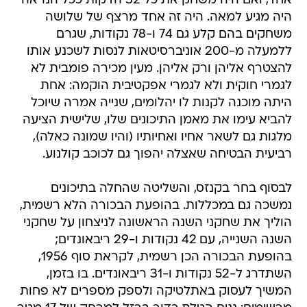
אחד, ואם היה משחק את כל 32 הדקות ככל הנראה
היה מגיע למאה. היה זה אחד מרצף של שלושה
משחקים בהם קלע גם 74 ו-78 נקודות, שגרם
ללמעלה מ-200 אוניברסיטאות לנסות לשכנע אותו
להצטרף אליהן ורק אליהן. מעין מכירה פומבית לא
לגמרי חוקית ולא לגמרי אפקטיבית הוקמה: אחת
היתה מוכנה לקנות לו יהלומים, שנייה אמרה שיוכל
להביא עימו את מאמן התיכונים שלו, שלישית הציעה
מלגות גם לשאר אחיו ואחיותיו (והיו שמונה כאלה),
רביעית הבטיחה שאצלה יהפוך גם לכוכב קולנוע.
לבסוף בחר בקנזס, והשליטה שהחלה בתיכונים
נמשכה גם במכללות. בהופעת הבכורה הלא רשמית,
הוליך את שחקני השנה הראשונה לניצחון על שחקני
השנה השנייה, עם 42 נקודות ו-29 ריבאונדים;
בהופעת הבכורה הכן רשמית, לקראת סוף 1956,
השתדרג ל-52 נקודות ו-31 ריבאונדים. בו בזמן,
המשיך לעסוק באתלטיקה ולספק מספרים לא פחות