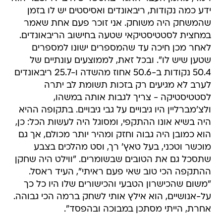
ידע כמה נקודות, ריבאונדים ואסיסטים יש לו בזמן
שהמשחק היה משוחק. אני זוכר פעם אחת שאמר
במחצית לסטטיסטיקאי שטעה בחישוב הריבאונדים.
לאחר מכן חיכה עד שהמספרים ישונו למספרים
שטען שיש לו". ובכל זאת, לממוצעים עונתיים של
50.4 נקודות ב-50.6 אחוז מהשדה ו-25.7 ריבאונדים
לערב לא מגיעים רק בזכות תשומת לב יתרה
לסטטיסטיקה - צריך לגבות אותה במשהו,
ולצ'מברליין היו גיבויים על גבי גיבויים. בתקופה ההיא
היה בשיא אונו ההתקפי, ומסוגל היה לעשות הכל: כן,
הוא כמובן היה גבוה וחזק ומהיר יותר מכולם, אך גם
מוכשר וטכני, בעל טאץ' רך, וסט מהלכים בצבע
שתסכל גם את הטובים שבשומרים. "ווילט היה שחקן
ההתקפה הכי טוב שאי פעם ראיתי", העיד ראסל.
"משום שהכישרון הטבעי והכישורים שלו היו כל כך
על-אנושיים, הוא אילץ אותי לשחק ברמה הכי גבוהה.
אחרת, הייתי מסתכן במבוכה ובהפסד".