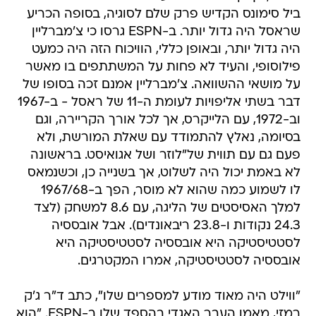
ביל סימונס הקדיש פרק שלם לסוגיה, בסופה הכריע
שראסל היה גדול יותר. ב-ESPN גרסו כי צ'מברליין
היה גדול יותר, ובאופן כללי, הוויכוח הזה היה כמעט
פילוסופי, והעיד לא פחות על המשתתפים בו מאשר
על מושאי ההשוואה. צ'מברליין אמנם זכה בסופו של
דבר בשתי אליפויות לעומת ה-11 של ראסל - ב-1967
וב-1972, עם הלייקרס, אך לכל אורך הקריירה, וגם
בסיומה, נאלץ להתמודד עם שאלת המורשת, ולא
פעם גם עם תווית של"לוזר ושל אגואיסט. בראשונה
לא באמת יכול היה לשלוט, אך בשנייה כן, וכשנמאס
לו לשמוע כמה שהוא לא מוסר, הפך ב-1967/68
למלך האסיסטים של הליגה, עם 8.6 למשחק (לצד
24.3 נקודות ו-23.8 ריבאונדים). אבל אובססיה
לסטטיסטיקה היא אובססיה לסטטיסטיקה היא
אובססיה לסטטיסטיקה, אמרו המקטרגים.
"ווילט היה מאוד מודע למספרים שלו", כתב ד"ר ג'ק
רמזי, מאמן העבר האגדי בהספד שלו ב-ESPN. "הוא