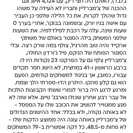
בלבד), האולם היה חצי ריק, עם 4,124 איש, וגם
ההכנה של צ'מברליין וחבריו לא העידה על משהו
גדול שהולך לקרות. את כל הלילה שלפני כן העביר
עם אישה בניו יורק, ובשמונה בבוקר, אחרי בערך 0
שעות שינה, עלה על רכבת לפילדלפיה. את השעות
שלפני המשחק בילה הסנטר באולם של משחקי
ארקייד והיה טוב מהרגיל, צולף במה שרק רצה. ובלי
הסנטר הפותח של הניקס, פיל ג'ורדון החולה,
צ'מברליין צלף גם על הפרקט: 23 נקודות היו לו
ברבע הראשון ו-41 במחצית, לא הישג חסר תקדים
עבורו, כמובן, אך בניגוד למשחקים קודמים, הפעם
הוא גם קלע מהקו. היתרון הדו-ספרתי הלך וצמח,
ומרגע לרגע היה ברור לגמרי ששתי הקבוצות הולכות
אל עבר רבע אחרון שכולו גארבג' טיים. אלא שזה לא
מנע ממגווייר להושיב את הכוכב שלו על הספסל -
לא באותה נקודה, ולא בכלל: אחד ההישגים הגדולים
של צ'מברליין באותה עונה היה ממוצע הדקות שלו -
לא פחות מ-48.5, כל דקה אפשרית ב-79 המשחקים