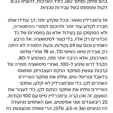
בהם שיחק (מתוך 80), כולל הארכות, להוציא 8:33
דקות שפספס בשל עבירות טכניות.
אז צ'מברליין נשאר, וככל שקלע יותר, כך עודדו אותו
חבריו לקלוע עוד יותר ולהיכנס לספרי ההיסטוריה,
ולא הסתפקו גם בעידוד אלא גם במסירות של כל
הכדורים רק אליו, בלי קשר לסיטואציה. אל הרבע
האחרון נכנס עם 69 נקודות, וכעת המטרה לא היתה
רק שבירת שיאו האישי (73, או 78 אחרי שלוש
הארכות), אלא הרבה יותר מזה. כשהגיע ל-80,
הקהל דרש שיגיע ל-100. ואחרי סיטואציה מוזרה של
קרבות עונשין (שחקני הניקס העצבניים, שמאסו
בדאבל וטריפל-טים, שלחו את שחקני הווריירס
האחרים לקו, כדי שצ'מברליין לא יקלע; שחקני
הווריירס שלחו את שחקני הניקס לקו, כדי לעצור את
השעון), זה אכן קרה. צ'מברליין סיים עם 100 נקודות,
25 ריבאונדים ושני אסיסטים, ואם האחוזים מהשדה
היו הגיוניים (36 מ-63, 57%), הרי שאלה מהעונשין היו