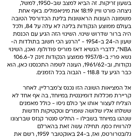
בשעון זריקות. זה הביא למצב שב-1950, למשל,
ניצחה פורט וויין 18:19 את מיניאפוליס. באף אחת
משמונה העונות הראשונות בליגת הכדורסל הטובה
בעולם ממוצע הנקודות בליגה לא עלה על 84, ולכל
היה ברור שדרוש שינוי. השינוי הזה הגיע עם הכנסת
שעון ה-24 ב-1954 - "הרגע הכי חשוב בתולדות ה-
NBA", לדברי הנשיא דאז מוריס פודולוף. ואכן, השינוי
נשא פרי: ב-1957/8 ממוצע הנקודות זינק ל-106.6
נקודות, וב-1961/62, העונה לשמה התכנסנו כאן, הוא
כבר הגיע עד 118.8 - הגבוה בכל הזמנים.
אל המציאות השונה הזו נכנס צ'מברליין. לאחר
קריירת מכללות דומיננטית במיוחד, בה אף אחד לא
הצליח לעצור אותו אך כולם ניסו - כולל מאמנים
ששלחו אליו שלושה שומרים וטקטיקות חדשות
שנהגו במיוחד בשבילו - החליט סנטר קנזס שברצונו
להרוויח כסף. תחילה עשה זאת בהארלם
גלובטרורטס, ואז, ב-24 באוקטובר 1959, רשם את