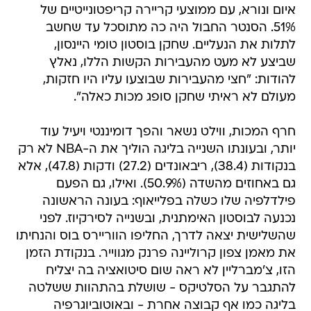
איום ונורא, עם ממוצעי קריירה קריפטונייטיים של
51%. הסנטר החבול היה כה מתוסכל עד שחשב
לתלות את הנעליים. שחקן בוסטון טומי היינסון,
שביצע לא מעט מהעבירות הקשות הללו, נאלץ
להודות: "חצי מהעבירות שבוצעו עליו היו חזקות,
מעולם לא ראיתי שחקן סופג מכות כאלה".
חרף המכות, ווילט נשאר והפך דומיננטי ויעיל עוד
יותר, ובעונתו השנייה בליגה הוליך את ה-NBA לא רק
בנקודות (38.4), ריבאונדים (27.2) ודקות (47.8), אלא
גם באחוזים מהשדה (50.9%). ואילו, גם הפעם
פילדלפיה שלו כשלה בפלייאוף: בעונה הראשונה
נכנעה לבוסטון האימתנית, ובשנייה לסירקיוז. לפני
שהשלישית יצאה לדרך, החליפו הווריירס בוס והנחיתו
את מאמן צפון קרוליינה פרנק מגווייר. בנקודת הזמן
הזו, צ'מברליין לא ראה שום סיטואציה בה יצליח
להתגבר על הסלטיקס - שושלת בהתהוות ששלטה
בליגה כמו אף קבוצה אחרת - ובאוטוביוגרפיה