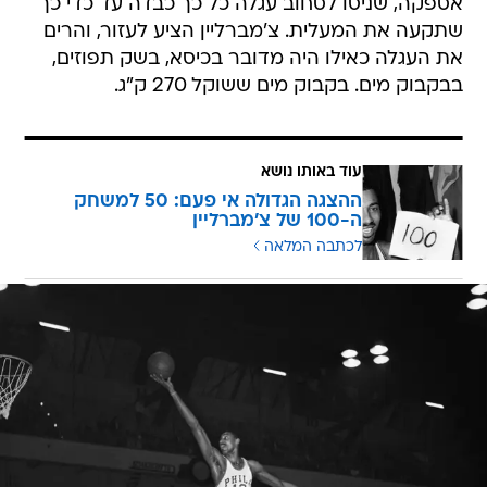
אספקה, שניסו לסחוב עגלה כל כך כבדה עד כדי כך
שתקעה את המעלית. צ'מברליין הציע לעזור, והרים
את העגלה כאילו היה מדובר בכיסא, בשק תפוזים,
בבקבוק מים. בקבוק מים ששוקל 270 ק"ג.
עוד באותו נושא
ההצגה הגדולה אי פעם: 50 למשחק
ה-100 של צ'מברליין
לכתבה המלאה