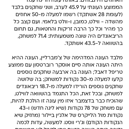
האחוזים היו גבוהים: באותה עונה חריגה עמד
הממוצע העונתי על 45.9 לערב, ושני שחקנים בלבד
(לעומת 28 אשתקד) רשמו למעלה מ-50 אחוזים
מהשדה - ווילט, כמובן, ו-וולט בלאמי. ועם קצב כל
כך מהיר וכל כך הרבה זריקות והחטאות, גם תחום
הריבאונדים היה שונה משמעותית: 71.4 למשחק,
בהשוואה ל-43.5 אשתקד.
מלבד העונה המדהימה של צ'מברליין, העונה ההיא
היתה העונה אותה סיים אוסקר רוברטסון עם ממוצע
טריפל דאבל; העונה בה ארבעה שחקנים נוספים
קלעו למעלה מ-30 נקודות למשחק; בה שלושה
שחקנים נוספים הורידו למעלה מ-18.7 ריבאונדים
למשחק. ובכל זאת, הכל התגמד בהשוואה לווילט,
שהוכיח כבר בדצמבר איזו מין עונה זו הולכת להיות,
עם משחק של 78 נקודות (שיא ליגה חדש) ו-43
נקודות מול הלייקרס של אלג'ין ביילור (מחזיק שיא
הנקודות הקודם) וג'רי ווסט. למעשה, עדות לכמה