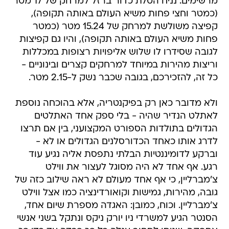
מרשימים: נניח הטלת כדור ברזל למרחק של 17 מטר
(כמטר וחצי פחות משיא העולם באותה תקופה),
קפיצה משולשת למרחק של 15.24 מטר (כמטר
פחות משיא העולם באותה תקופה), והיו גם קפיצות
לגובה שסידרו לו שלוש אליפויות רצופות במכללות
וריצות מהירות במיוחד למרחקים קצרים ובינוניים -
כל זה, להזכירכם, בגובה שכבר נשק ל-2.15 מטר.
ולא מדובר כאן רק בפיקנטריה, אלא בהוכחה נוספת
לאתלט הנדיר שהיה - בלי ספק אחד האתלטים
הגדולים בתולדות הספורט המקצועני, בין אם תרצו
לדרג אותו כאחד הכדורסלנים הגדולים או לא -
וברקע לדומיננטיות הבלתי נתפסת אליה נגיע עוד
רגע. אף אחד לא היה מסוגל לעצור את ווילט
צ'מברליין, כי אף אחד מעולם לא ראה שילוב כזה של
גובה, מהירות, גמישות וקואורדינציה כמו אצל ווילט
צ'מברליין. וכוח, כמובן: האגדה מספרת שיום אחד,
הסנטר הגיע למשרדי ניו יורק ניקס ונתקל בשני אנשי