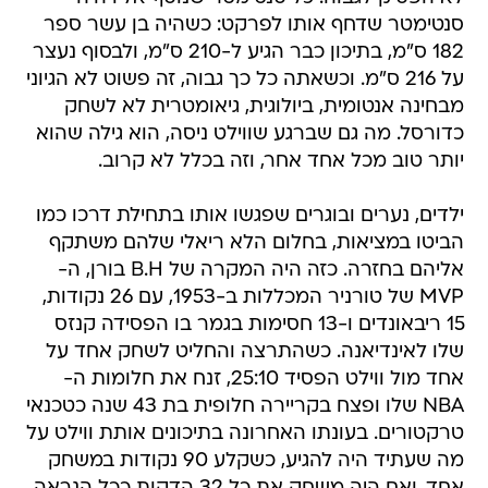
סנטימטר שדחף אותו לפרקט: כשהיה בן עשר ספר
182 ס"מ, בתיכון כבר הגיע ל-210 ס"מ, ולבסוף נעצר
על 216 ס"מ. וכשאתה כל כך גבוה, זה פשוט לא הגיוני
מבחינה אנטומית, ביולוגית, גיאומטרית לא לשחק
כדורסל. מה גם שברגע שווילט ניסה, הוא גילה שהוא
יותר טוב מכל אחד אחר, וזה בכלל לא קרוב.
ילדים, נערים ובוגרים שפגשו אותו בתחילת דרכו כמו
הביטו במציאות, בחלום הלא ריאלי שלהם משתקף
אליהם בחזרה. כזה היה המקרה של B.H בורן, ה-
MVP של טורניר המכללות ב-1953, עם 26 נקודות,
15 ריבאונדים ו-13 חסימות בגמר בו הפסידה קנזס
שלו לאינדיאנה. כשהתרצה והחליט לשחק אחד על
אחד מול ווילט הפסיד 25:10, זנח את חלומות ה-
NBA שלו ופצח בקריירה חלופית בת 43 שנה כטכנאי
טרקטורים. בעונתו האחרונה בתיכונים אותת ווילט על
מה שעתיד היה להגיע, כשקלע 90 נקודות במשחק