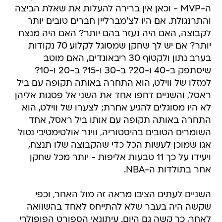
ה-MVP - וכאן אין ברירה להעלות את שאלת הביצה
והתרנגולת. אם היו לצ'מברליין חברים טובים יותר
לקבוצה, האם היה נעזר בהם יותר? האם היה מנצח
יותר? אם יש לך שחקן שמסוגל לקלוע 70 נקודות
בערב נתון ולקטוף 30 ריבאונדים, האם מוטב
שיסתפק ב-40 ו-20? ב-30 ו-15? ב-20 ו-10?
למזלו של ווילט, הוא התחרה באותה תקופה עם ביל
ראסל, והשניים דחפו אחד את השני אל פסגות אליהן
לא היו מסוגלים להגיע אחרת; לצערו של ווילט, הוא
התחרה באותה תקופה עם אותו ביל ראסל, אחד
השומרים הטובים בהיסטוריה, ווינר אולטימטיבי נטול
אגו שמוכן לעשות הכל כדי שהקבוצה שלו תנצח,
ויעידו על כך 11 טבעות אליפות - יותר מכל שחקן
אחר בתולדות ה-NBA.
השניים לעתים הציבו מראה זה מול האחר, וכפי
שקשה היה בעבר שלא להתייחס לאחד בהשוואה
לאחר, כך קשה גם היום. עיתונאי הספורט הפופולרי