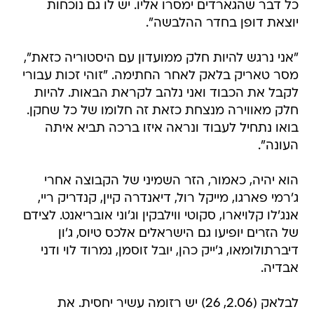
כל דבר שהגארדים ימסרו אליו. יש לו גם נוכחות
יוצאת דופן בחדר ההלבשה".
"אני נרגש להיות חלק ממועדון עם היסטוריה כזאת",
מסר טאריק בלאק לאחר החתימה. "זוהי זכות עבורי
לקבל את הכבוד ואני נלהב לקראת הבאות. להיות
חלק מאווירה מנצחת כזאת זה חלומו של כל שחקן.
בואו נתחיל לעבוד ונראה איזו ברכה תביא איתה
העונה".
הוא יהיה, כאמור, הזר השמיני של הקבוצה אחרי
ג'רמי פארגו, מייקל רול, דיאנדרה קיין, קנדריק ריי,
אנג'לו קלויארו, סקוטי ווילבקין וג'וני אובריאנט. לצידם
של הזרים יופיעו גם הישראלים אלכס טיוס, ג'ון
דיברתולומאו, ג'ייק כהן, יובל זוסמן, נמרוד לוי ודני
אבדיה.
לבלאק (2.06, 26) יש רזומה עשיר יחסית. את