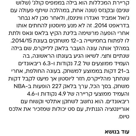
קריירת המכללות הוא בילה בממפיס קולג' (שלוש
שנים) ובקנזס (שנה אחת, במהלכה שיתף פעולה עם
ג'ואל אמביד ואנדרו וויגינס), ולאחר מכן לא נבחר
בדראפט 2014. זה לא מנע מיוסטון להחתים אותו
אחרי הופעה מרשימה בליגת הקיץ בלאס וגאס ולתת
לו לפתוח בחמישייה ב-12 משחקים בעונת 2014/15.
במהלך אותה עונה הועבר בלאק ללייקרס, שם בילה
שנתיים וחצי. לשיאו הגיע בעונתו הראשונה, בה
העמיד ממוצעים של 7.2 נקודות ו-6.3 ריבאונדים
ב-21 דקות בממוצע למשחק. בעונה החולפת, אחרי
שנחתך מהלייקרס, חזר ליוסטון אך מיעט לקבל דקות
משחק. בסך הכל, ערך בלאק 227 הופעות ב-NBA
והעמיד ממוצעי קריירה של 4.9 נקודות ו-4.6
ריבאונדים. הוא נחשב לשחקן אתלטי וקשוח עם
אוריינטציה הגנתית, עם סט יכולות שמזכיר את אלכס
טיוס.
עוד בנושא