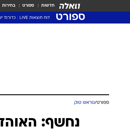
חדשות
ספורט
בחירות
ספורט
לוח תוצאות LIVE
כדורגל יש
ליגת העל Winner
סטט' ליגת
גביע המדי
גביע הטוט
שגרירים
נבחרות י
ליגה לאומ
ליגה א'
ספורט
/
טראש טוק
נחשף: האוה