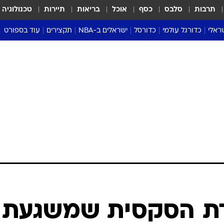
תרבות
סלבס
כסף
אוכל
בריאות
תיירות
טכנולוגיה
ראלי
כדורגל עולמי
כדורסל
ישראלים ב-NBA
תקצירים
עוד בספורט
ליגה אנגלית
ליגת העל
דני אבדיה
מונדיאל 2026
 העל
ליגה ספרדית
דאבל דריבל
NBA
נה
ליגה איטלקית
יורוליג וכדורסל אירופי
טבלאות
ו
ליגה גרמנית
ליגה לאומית
פודקאסטים
ליגה צרפתית
נבחרות ישראל בכדורסל
מסכמים מחזור
שראל
ליגת האלופות
כדורסל נשים
אבא של שבת
ית
הליגה האירופית
מעל הטבעת
דרום אמריקה
סערה בממלכה
טניס
טראש טוק
ספורט אמריקא
דת הסקסית שמשגעת
פוקר