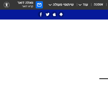
וואלה דואר
אופנה
עוד
שיתופי פעולה
קרא דואר
ציון 3
דאבל דריבל
י