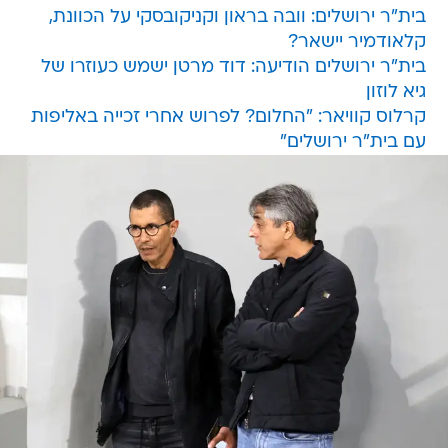
בית"ר ירושלים: וובה בראון וקניקובסקי על הכוונת,
קלאודמיר יישאר?
בית"ר ירושלים הודיעה: דוד מרטן ישמש כעוזרו של
גיא לוזון
קרלוס קוויאר: "החלום? לפרוש אחרי זכייה באליפות
עם בית"ר ירושלים"