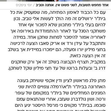
/
אחד מחפש תשובות, לשני פשוט אין. אוחנה וטביב
יוסי ציפקיס
עם כל הכבוד לאימון הפתיחה, מה שמעסיק את כל
בית"ר ירושלים זה מה הולך לעשות אלי טביב. נכון
להיום בעלי בית"ר מתכוון שלא למכור אף אחד
משחקני הסגל עד לאחר ההתמודדות באירופה אך
לאחריה אמור להימכר לפחות שחקן אחד. במידה
ותתקבל על עידן ורד או אריק סאבו הצעה לרכישה
בחצי מיליון יורו ומעלה, הם יימכרו במיידית אך בשלב
זה אין הצעה כזאת.
במקביל, תצרף הקבוצה בשלב זה אך ורק שחקנים
דרג ב' ובעלות ברוטו של עד חצי מיליון שקל לשחקן.
מתן פלג מראשון לציון ודין אקפי ששיחק בעונה
האחרונה בבית"ר ת"א\רמלה צפויים להיות שני
המגינים המחליפים של בית"ר במקומם של עופר
ורטה ושון גולדברג שעזבו, אחרי שהתנאים עמם
סוכמו. בבית"ר מקווים כי מרסל הייסטר יגיע היום