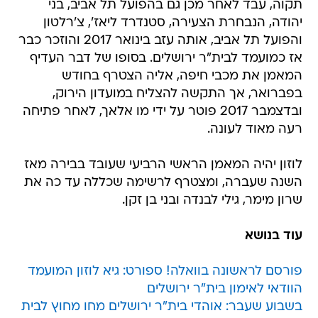
תקוה, עבד לאחר מכן גם בהפועל תל אביב, בני
יהודה, הנבחרת הצעירה, סטנדרד ליאז', צ'רלטון
והפועל תל אביב, אותה עזב בינואר 2017 והוזכר כבר
אז כמועמד לבית"ר ירושלים. בסופו של דבר העדיף
המאמן את מכבי חיפה, אליה הצטרף בחודש
בפברואר, אך התקשה להצליח במועדון הירוק,
ובדצמבר 2017 פוטר על ידי מו אלאך, לאחר פתיחה
רעה מאוד לעונה.
לוזון יהיה המאמן הראשי הרביעי שעובד בבירה מאז
השנה שעברה, ומצטרף לרשימה שכללה עד כה את
שרון מימר, גילי לבנדה ובני בן זקן.
עוד בנושא
פורסם לראשונה בוואלה! ספורט: גיא לוזון המועמד
הוודאי לאימון בית"ר ירושלים
בשבוע שעבר: אוהדי בית"ר ירושלים מחו מחוץ לבית