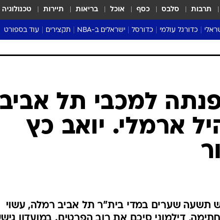
תרבות
סלבס
כסף
אוכל
בריאות
תיירות
טכנולוגיה
ראלי
כדורגל עולמי
כדורסל
ישראלים ב-NBA
תקצירים
עוד בספורט
ליגה אנגלית
ליגת העל
דני אבדיה
מונדיאל 2026
 העל
ליגה ספרדית
דאבל דריבל
NBA
נה
ליגה איטלקית
יורוליג וכדורסל אירופי
טבלאות
ו
ליגה גרמנית
ליגה לאומית
פודקאסטים
ליגה צרפתית
נבחרות ישראל בכדורסל
מסכמים מחזור
שראל
ליגת האלופות
כדורסל נשים
אבא של שבת
ית
הליגה האירופית
מעל הטבעת
דרום אמריקה
סערה בממלכה
טניס
טראש טוק
ספורט אמריקא
נתה למכבי תל אביב:
פוקר