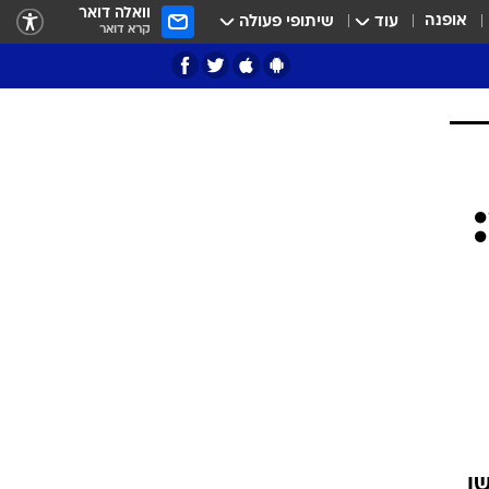
וואלה דואר
אופנה
עוד
שיתופי פעולה
קרא דואר
ציון 3
דאבל דריבל
י