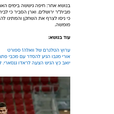
בתוך שלוש שנים.
רועי שוקרני וחן דילמוני ממשיכים 
כשדילמוני סיכם את רוב הפרטים וממת
ניסה ניר קלינגר להחתים את שמעון
בגלל הצעות שבוחן אלון תורג'מן, 
ומקבוצה נוספת בחו"ל, אך בבירת הנ
תמצה איתו את המשא ומתן. ניסו קפי
בנושא אחר: חיפה גיששה בימים האחר
מבית"ר ירושלים. וארן הסביר כי לבי
כי ניסו לצרף את השחקן והמתינו לה
מומשה.
עוד בנושא:
ערוץ הטלגרם של וואלה! ספורט
אורי מגבו הגיע להסדר עם מכבי פת