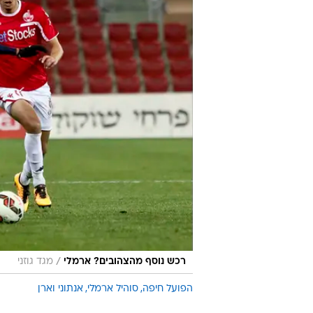
יואב כץ הגיש הצעה לראדו גנסארי. ל