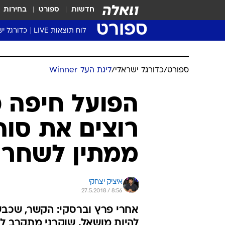
חדשות
ספורט
בחירות
ספורט
לוח תוצאות LIVE
כדורגל יש
ליגת העל Winner
סטט' ליגת
גביע המדי
גביע הטוט
שגרירים
נבחרות י
ליגה לאומ
ליגה א'
ספורט
/
כדורגל ישראלי
/
ליגת העל Winner
הפועל חיפה פ