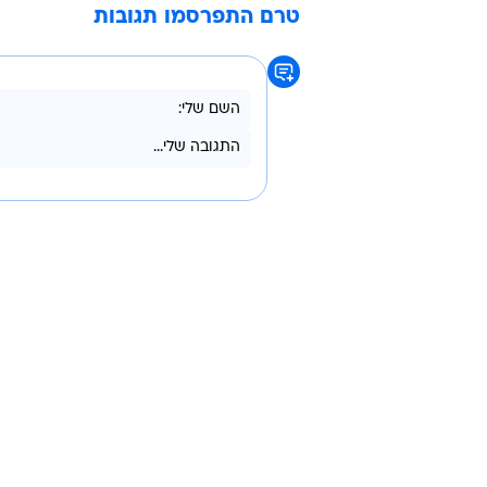
/
רכש נוסף מהצהובים? ארמלי
מגד גוזני
הפועל חיפה
סוהיל ארמלי
אנתוני וארן
טרם התפרסמו תגובות