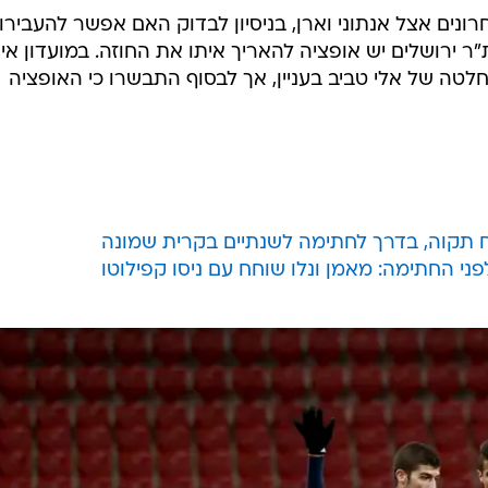
להתקרב לקבוצה. שוקרני אמור לחתום לקראת סוף השבוע,
ין להחלטה סופית של יואב כץ בעניין. כזכור, עד סוף השב
 אבוחצירה, אך החלוץ לא המתין להחלטה סופית, שהתעכבה
וחתם בקרית שמונה. תורג'מן מחזיק בהצעה מהפועל באר שב
גב הבהירו לו כי עד שלא ימצה את האופציה האירופית היא
לוטו צפוי לחתום בהמשך השבוע לשנתיים.
ונים אצל אנתוני וארן, בניסיון לבדוק האם אפשר להעבירו
ת"ר ירושלים יש אופציה להאריך איתו את החוזה. במועדון אי
חלטה של אלי טביב בעניין, אך לבסוף התבשרו כי האופציה
ח תקוה, בדרך לחתימה לשנתיים בקרית שמונה