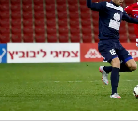
פני החתימה: מאמן ונלו שוחח עם ניסו קפילוטו