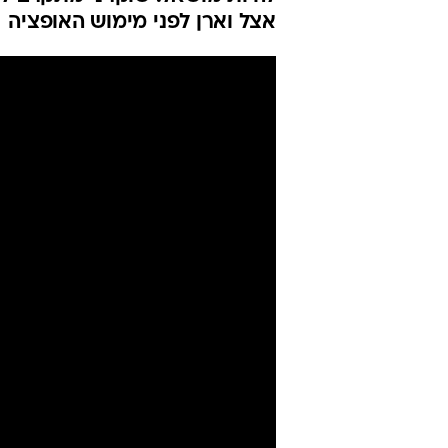
רוצים את סוה
ממתין לשחרו
איציק יצחקי
27.5.2018 / 8:56
אחרי פרץ וברסקי: הקשר, שכבש
להיות מושאל. שוקרני מתקרב לח
אצל וארן לפני מימוש האופציה