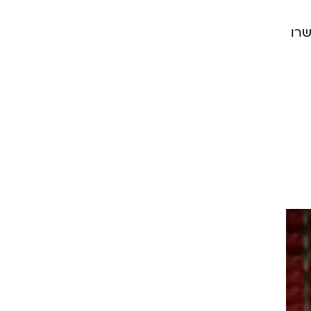
וע
ע
 לא
שרו