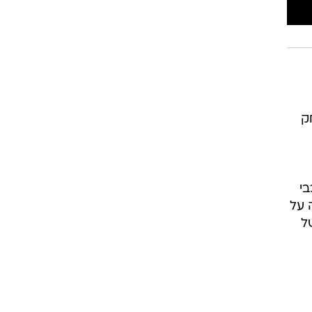
רוגבי וקריקט
גולף
ביליארד
תקצירים
ק
י
 על
ל