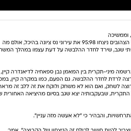
 וממשיכה
לאגור מתחים בחדר ההלבשה. אמש הצהובים ניצחו 95:98 את עירוני נס ציונה בהיכל, אולם מה
איתי שגב, שירד לחדר ההלבשה על דעת עצמו במהלך המשח
רשמה מיני-תקרית בין המאמן נבן ספאחיה לדיאנדרה קיין,
צה לרדת לחדר ההלבשה. גם הפעם, כמו במקרה קיין, במכב
רוצה לשחק, ואם הוא לא משחק ולוקח את זה ללב זה מראה
ל התקרית, שבעקבותיה יצא שגב בסיום מהיציאה האחורית ש
שויות, והבהיר כי "לא אעשה מזה עניין".
ריך להיות חשוב לכולם זה הניצחון של הקבוצה", אמר