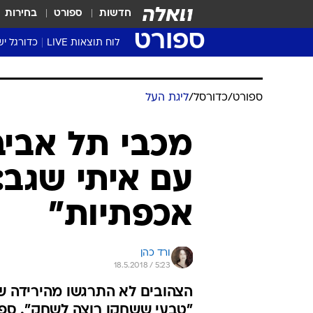
חדשות
ספורט
בחירות
ספורט
לוח תוצאות LIVE
כדורגל יש
ליגת העל Winner
סטט' ליגת
ספורט
/
כדורסל
/
ליגת העל
גביע המדי
גביע הטוט
מכבי תל אביב
שגרירים
עם איתי שגב:
נבחרות י
ליגה לאומ
אכפתיות"
ליגה א'
ורד כהן
18.5.2018 / 5:23
הצהובים לא התרגשו מהירידה ש
"טבעי ששחקן רוצה לשחק". ספאח