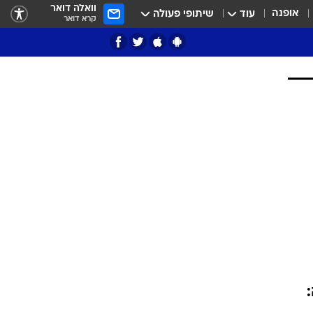
וואלה דואר
אופנה
עוד
שיתופי פעולה
קרא דואר
ציון 3
דאבל דריבל
י