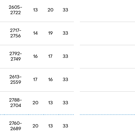
2605-
13
20
33
2722
2717-
14
19
33
2756
2792-
16
17
33
2749
2613-
17
16
33
2559
2788-
20
13
33
2704
2760-
20
13
33
2689