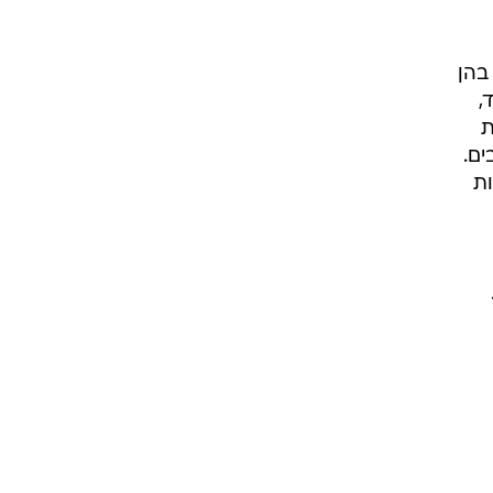
ונות, בהן
,
ת
ים.
ת