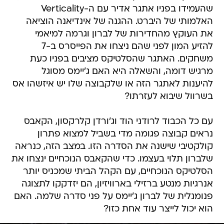
שהעמידו בפניו אתגר אדיר עם ה-Verticality
האלמותי של היברט. ההגנה של אינדיאנה הוציאה
את העוקץ מהחדירות של לברון וגרמה למיאמי
להזיע המון לפני שהם ניצחו את הפייסרס ב-7
משחקים. האתגר שהסלטיקס מציבים בפניו כעת
מרגיש דומה, והשאלה היא האם ג'יימס מסוגל
להיענות לאתגר הזה או שלקבוצה שלו יש איזשהו אס
בשרוול שיבוא לעזרתו?
עם כל הכבוד לרודני הוד וג'ורדן קלרקסון, הקאבס
נראים קבוצה פגומה מדי בשביל למצוא פתרון
קולקטיבי שישנה את הסדרה הזו. במצב הזה, כנראה
שלברון תלוי בעצמו. כדי שהקאבס הנוכחיים ינצחו את
הסלטיקס הנוכחיים, עם הקהל הביתי שמכניס יותר
אנרגיות מנטע ברזילי בארוויזיון, הם יזדקקו לתצוגה
פנומנלית של לברון ג'יימס על פני סדרה שלמה. האם
הוא יכול לייצר עוד אחת כזו?