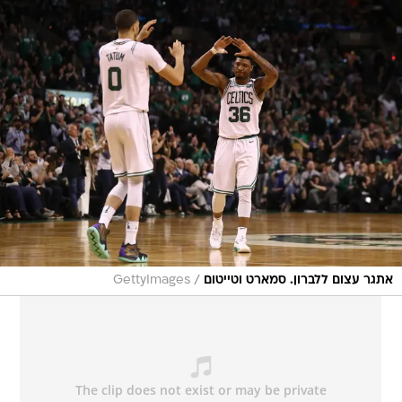
/
אתגר עצום ללברון. סמארט וטייטום
GettyImages