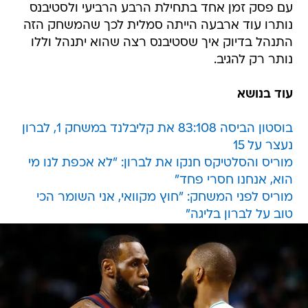
עם פסק זמן אחד בתחילת הרבע הרביעי ולסטיבנס
נותרו עוד ארבעה הייתה סמלית לכך שהמשחק הזה
התנהל בדיוק איך שסטיבנס רצה שהוא יתנהל וללו
נותר רק להגיב.
עוד בנושא
בוסטון הביסה 83:108 את קליבלנד במשחק 1, לברון
נעצר על 15
מוריס והסלטיקס חנקו את לברון: "לא אכפת לנו מי
הוא, אנחנו חסרי פחד"
מוריס לפני המשחק: "חוץ מקוואי, אני השומר הכי
טוב על לברון בליגה"