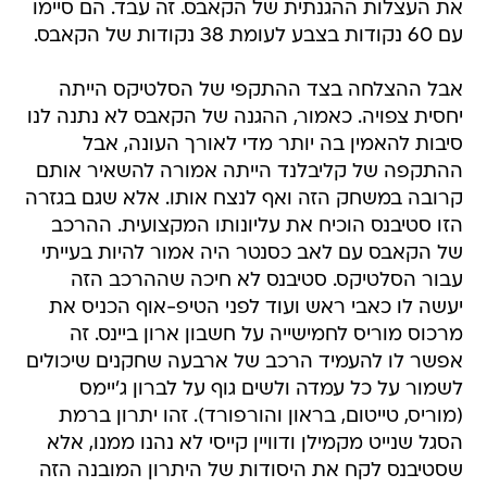
את העצלות ההגנתית של הקאבס. זה עבד. הם סיימו
עם 60 נקודות בצבע לעומת 38 נקודות של הקאבס.
אבל ההצלחה בצד ההתקפי של הסלטיקס הייתה
יחסית צפויה. כאמור, ההגנה של הקאבס לא נתנה לנו
סיבות להאמין בה יותר מדי לאורך העונה, אבל
ההתקפה של קליבלנד הייתה אמורה להשאיר אותם
קרובה במשחק הזה ואף לנצח אותו. אלא שגם בגזרה
הזו סטיבנס הוכיח את עליונותו המקצועית. ההרכב
של הקאבס עם לאב כסנטר היה אמור להיות בעייתי
עבור הסלטיקס. סטיבנס לא חיכה שההרכב הזה
יעשה לו כאבי ראש ועוד לפני הטיפ-אוף הכניס את
מרכוס מוריס לחמישייה על חשבון ארון ביינס. זה
אפשר לו להעמיד הרכב של ארבעה שחקנים שיכולים
לשמור על כל עמדה ולשים גוף על לברון ג'יימס
(מוריס, טייטום, בראון והורפורד). זהו יתרון ברמת
הסגל שנייט מקמילן ודוויין קייסי לא נהנו ממנו, אלא
שסטיבנס לקח את היסודות של היתרון המובנה הזה