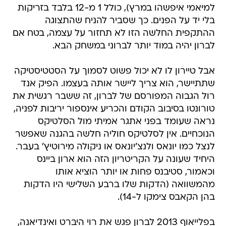
למיאמי איפשהו במרץ), כולל 1 מ-12 בלבד בזריקות
בלי יד על הפנים. כך שסביר להניח שהתצוגה
ההתקפית החלשה הזו לא תחזור על עצמה, בטח אם
לברון יהיה במוד יותר לברוני במשחק הבא.
אבל טיירון לו לא יכול פשוט לסמוך על הסטטיסטיקה
שתתיישר, הוא צריך ליישר אותה בעצמו. הפיק אנד
רול הגבוה המפורסם של לברון, זה ששבר רגשית את
טורונטו בסיבוב הקודם והכריע אינספור יריבות לפניה,
נראה שעומד בפני אתגר אמיתי מול הסלטיקס
הנוכחיים. אין לסלטיקס חוליה חלשה בהגנה שאפשר
לנצל כמו יונאס ולנצ'יונאס או ניקולה מירוטיץ' בעבר.
היחיד שעונה על הקריטריון הזה הוא ארון ביינס
וכאמור, סטיבנס פחות או יותר הוציא אותו
מהמשוואה (הדקות שלו ברבע השלישי היו הדקות
בהן הקאבס צימקו ל-14).
בפלייאוף 2013 לברון פגש את רוי היברט ואינדיאנה,