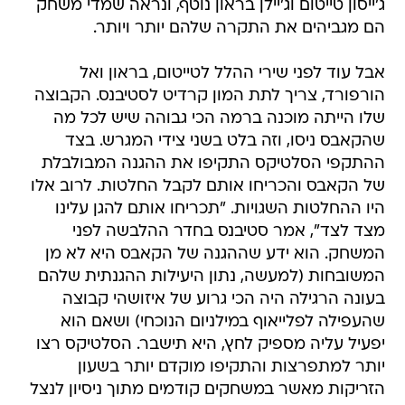
ג'ייסון טייטום וג'יילן בראון נוטף, ונראה שמדי משחק
הם מגביהים את התקרה שלהם יותר ויותר.
אבל עוד לפני שירי ההלל לטייטום, בראון ואל
הורפורד, צריך לתת המון קרדיט לסטיבנס. הקבוצה
שלו הייתה מוכנה ברמה הכי גבוהה שיש לכל מה
שהקאבס ניסו, וזה בלט בשני צידי המגרש. בצד
ההתקפי הסלטיקס התקיפו את ההגנה המבולבלת
של הקאבס והכריחו אותם לקבל החלטות. לרוב אלו
היו ההחלטות השגויות. "תכריחו אותם להגן עלינו
מצד לצד", אמר סטיבנס בחדר ההלבשה לפני
המשחק. הוא ידע שההגנה של הקאבס היא לא מן
המשובחות (למעשה, נתון היעילות ההגנתית שלהם
בעונה הרגילה היה הכי גרוע של איזושהי קבוצה
שהעפילה לפלייאוף במילניום הנוכחי) ושאם הוא
יפעיל עליה מספיק לחץ, היא תישבר. הסלטיקס רצו
יותר למתפרצות והתקיפו מוקדם יותר בשעון
הזריקות מאשר במשחקים קודמים מתוך ניסיון לנצל