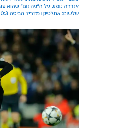
אנדרה גומש על ה"גיהינום" שהוא עו
שלשום: אתלטיקו מדריד הביסה 0:3 את סלטה ויגו, גריזמן כבש ובישל