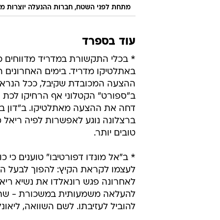
מתחת לפני השטח, חברות ההנעלה יוצרות מאב
עוד בספרד
* בכלי התקשורת במדריד מדווחים כי
באתלטיקו מדריד. בימים האחרונים ה
ההצעה המכובדת שקיבל, ככל הנראה 
ב"ספורט" הקטלוני אף הרחיקו לכת ו
דחה את ההצעה מאתלטיקו. ב"דון בא
ברצלונה נוגע לאפשרות לפיה ריאל מדר
טובים יותר.
* ב"אל מונדו דפורטיבו" טוענים כי כ
לעצמו לקראת הקיץ: להפוך לבעל השכר
לאחרונה פגש רונאלדו את נשיא ריאל
להוביל לעזיבתו. לשם השוואה, ליאונל מסי מרוויח 40 מיליון יור