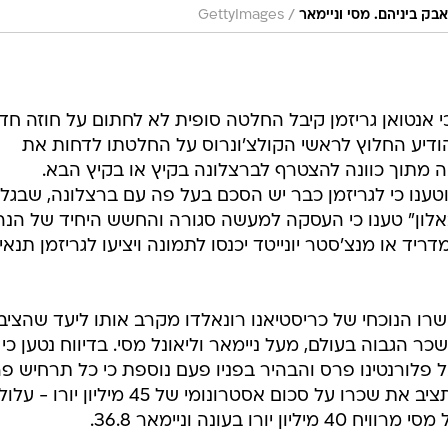
/
ק ביניהם. מסי וניימאר
GettyImages
 אנטואן גריזמן קיבל החלטה סופית לא לחתום על חוזה חד
ודיע החלוץ לראשי הקולצ'ונרוס על החלטתו לדחות את
מתוך כוונה להצטרף לברצלונה בקיץ או בקיץ הבא.
טענו כי לגריזמן כבר יש הסכם בעל פה עם ברצלונה, שבגלל
לון" טענו כי העסקה למעשה סגורה והחשש היחיד של הנ
יד או מנצ'סטר יונייטד יכנסו לתמונה ויציעו לגריזמן תנאי
ושרו הנוכחי של כריסטיאנו רונאלדו מקרב אותו ליעד שהציב
 הגבוה בעולם, מעל ניימאר וליאונל מסי. בדיווח נטען כי
 פלורנטינו פרס והבהיר בפניו פעם נוספת כי כל תרחיש פ
להעלאה משמעותית במשכורת - שתציב את שכרו על סכום אסטרונומי של 45 מיליון יורו 
ו בעונה וניימאר 36.8.