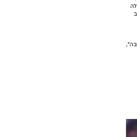
קיבלה
ב
בה",