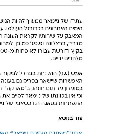
one
עתידו של ניימאר ממשיך להיות הנו
הימים האחרונים בכדורגל העולמי. 
המאבק על שירותיו לקראת העונה הב
מדריד, ברצלונה ופ.ס.ז' כמובן. למר
מלהרים ידיים.
אמש (שני) הוא נחת בברזיל לביקור ב
האפשרות שיישאר בפריס גם בעונה הב
במועדון עד תום חוזהו. ב"מארקה" דו
וכי אין בכוונתו של ניימאר לסיים 
התפתחות בסאגה הזו כשאביו של ניימ
עוד בנושא
פ.ס.ז' "מפחדת מעזיבת ניימאר": מאיפה ריאל מד