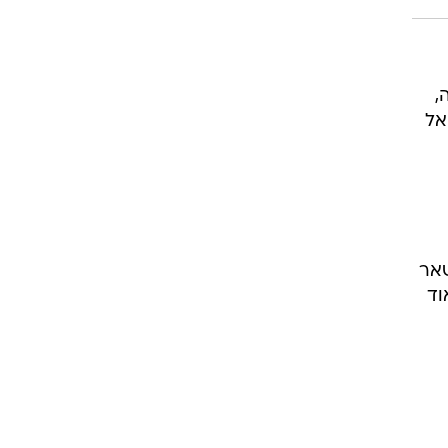
רוגבי וקריקט
גולף
ביליארד
,
תקצירים
אל
שאר
וד