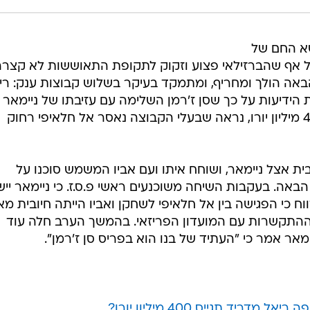
שא החם של
על אף שהברזילאי פצוע וזקוק לתקופת התאוששות לא קצרה
אה הולך ומחריף, ומתמקד בעיקר בשלוש קבוצות ענק: רי
ות הידיעות על כך שסן ז'רמן השלימה עם עזיבתו של ניימאר
בקיץ ודורשת עבורו לא פחות מ-400 מיליון יורו, נראה שבעלי הקבוצה נאסר אל חלאיפי רחוק
ית אצל ניימאר, ושוחח איתו ועם אביו המשמש סוכנו על
אה. בעקבות השיחה משוכנעים ראשי פ.ס.ז. כי ניימאר יי
וח כי הפגישה בין אל חלאיפי לשחקן ואביו הייתה חיובית מא
את ההתקשרות עם המועדון הפריזאי. בהמשך הערב חלה עוד
אר אמר כי "העתיד של בנו הוא בפריס סן ז'רמן".
ריד תגייס 400 מיליון יורו?