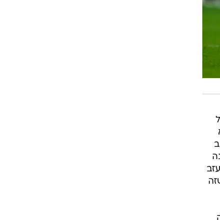
ל
ב
ה
עזב
זה