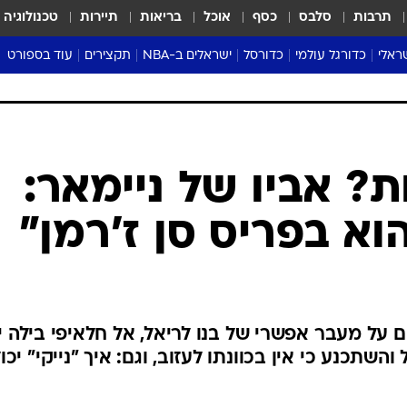
תרבות
סלבס
כסף
אוכל
בריאות
תיירות
טכנולוגיה
ראלי
כדורגל עולמי
כדורסל
ישראלים ב-NBA
תקצירים
עוד בספורט
ליגה אנגלית
ליגת העל
דני אבדיה
מונדיאל 2026
 העל
ליגה ספרדית
דאבל דריבל
NBA
נה
ליגה איטלקית
יורוליג וכדורסל אירופי
טבלאות
ו
ליגה גרמנית
ליגה לאומית
פודקאסטים
? אביו של ניימאר:
ליגה צרפתית
נבחרות ישראל בכדורסל
מסכמים מחזור
וא בפריס סן ז'רמן"
שראל
ליגת האלופות
כדורסל נשים
אבא של שבת
ית
הליגה האירופית
מעל הטבעת
דרום אמריקה
סערה בממלכה
טניס
ם על מעבר אפשרי של בנו לריאל, אל חלאיפי בילה י
טראש טוק
שתכנע כי אין בכוונתו לעזוב, וגם: איך "נייקי" יכו
ספורט אמריקא
פוקר