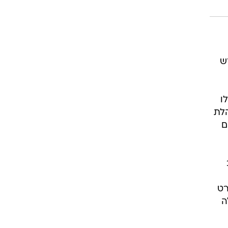
ש
ו
הלת
ם
רט
- עלולה