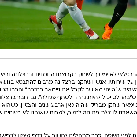
ברזילאי לא ימשיך לשחק בקבוצתו הנוכחית וברצלונה וריא
 על שירותיו. אנשי ושחקני ברצלונה מרבים להתבטא בנושא
הצהיר ש"הייתי מאושר לקבל את ניימאר בחזרה" וחברו הטו
 ש"בהחלט יכול להיות נהדר לשתף פעולה", גם דובר ברצלונ
"ניימאר שחקן מבריק שהיה כאן ארבע שנים והצטיין. כשהוא 
השארנו לו דלת פתוחה לחזור, למרות שאנחנו לא בטוחים ש
ת לפני השטח וכבר מתחילים לחשוב על דרכי מימון לדרישה