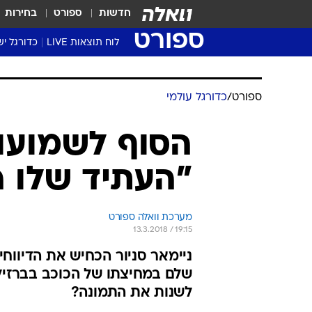
חדשות
ספורט
בחירות
ספורט
לוח תוצאות LIVE
כדורגל יש
ליגת העל Winner
סטט' ליגת
ספורט
/
כדורגל עולמי
גביע המדי
גביע הטוט
הסוף לשמועות
שגרירים
"העתיד שלו ה
נבחרות י
ליגה לאומ
ליגה א'
מערכת וואלה ספורט
13.3.2018 / 19:15
ניימאר סניור הכחיש את הדיווחי
שלם במחיצתו של הכוכב בברזיל וה
לשנות את התמונה?