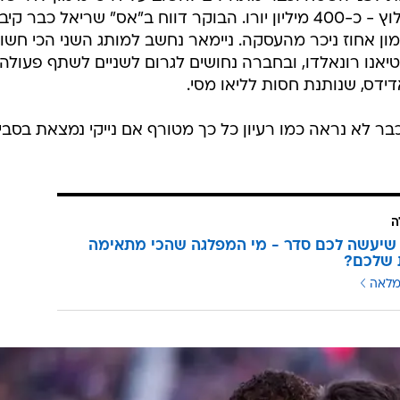
האסטרונומית של סן ז'רמן עבור החלוץ - כ-400 מיליון יורו. הבוקר דווח ב"אס" שריאל כבר 
ון אחוז ניכר מהעסקה. ניימאר נחשב למותג השני הכי חשו
טיאנו רונאלדו, ובחברה נחושים לגרום לשניים לשתף פעולה
דס, שנותנת חסות לליאו מסי.
 ניימאר כבר לא נראה כמו רעיון כל כך מטורף אם נייקי נמצאת בסבי
ה
שיעשה לכם סדר - מי המפלגה שהכי מתאימה
 שלכם?
מלאה