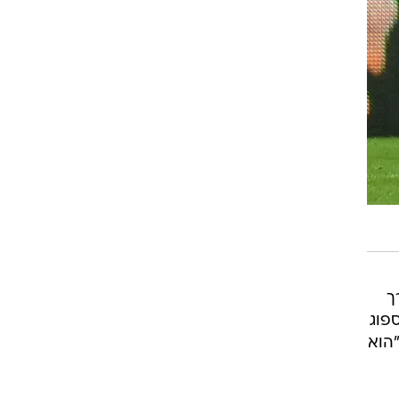
ך
פוג
"הוא