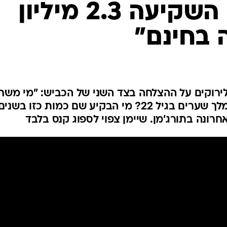
אלון תורג'מן. השקיעה 2.3 מיליון
ענפים נוספים
לוח שידורים
 בחינם"
החידה של ספור
ארכיון מדורים
כתבו לנו
ירוקים על ההצלחה בצד השני של הכביש: "מי משח
חלוץ שכובש 15 שערים והופך למלך שערים בגיל 22? מי הבקיע שם כמות כזו בשני
רונה בתורג'מן. שיימן צפוי לספוג קנס בלבד