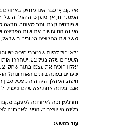
המסגרות, אך טוען כי ההצלחה שלו א
שפורחים קצת יותר מאוחר. תראה מה ק
העונה הם עושים את שנת הפריצה ש
משלושת החלוצים הטובים בישראל, ז
"לא יכול להיות שבמכבי חיפה מישהו 
השערים שלה בגיל 22
שערים בעונה בשנים האחרונות? הוא ל
חיפה. המהלך הזה היה טפשי. מבין ה
אגב, בעונה אחת יצא שהם וזיכרי, ילידי 91' ו-92' התאמנו יחד בקבוצת הנו
תורג'מן זכה לאחרונה למעקב מקבוצה
בליגה השוויצרית, הגיעו לאחרונה לצפ
עוד בנושא: