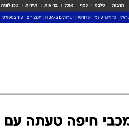
תרבות
סלבס
כסף
אוכל
בריאות
תיירות
טכנולוגיה
ראלי
כדורגל עולמי
כדורסל
ישראלים ב-NBA
תקצירים
עוד בספורט
ליגה אנגלית
ליגת העל
דני אבדיה
מונדיאל 2026
 העל
ליגה ספרדית
דאבל דריבל
NBA
נה
ליגה איטלקית
יורוליג וכדורסל אירופי
טבלאות
ו
ליגה גרמנית
ליגה לאומית
פודקאסטים
ליגה צרפתית
נבחרות ישראל בכדורסל
מסכמים מחזור
שראל
ליגת האלופות
כדורסל נשים
אבא של שבת
ית
הליגה האירופית
מעל הטבעת
דרום אמריקה
סערה בממלכה
טניס
טראש טוק
ספורט אמריקא
"מכבי חיפה טעתה עם
פוקר