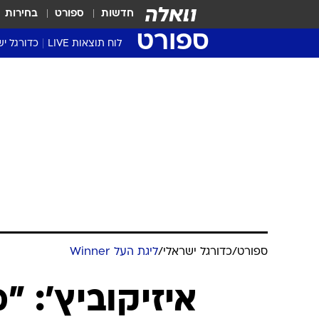
חדשות
ספורט
בחירות
ספורט
לוח תוצאות LIVE
כדורגל יש
ליגת העל Winner
סטט' ליגת
גביע המדי
גביע הטוט
שגרירים
נבחרות י
ליגה לאומ
ליגה א'
ספורט
/
כדורגל ישראלי
/
ליגת העל Winner
איזיקוביץ': 