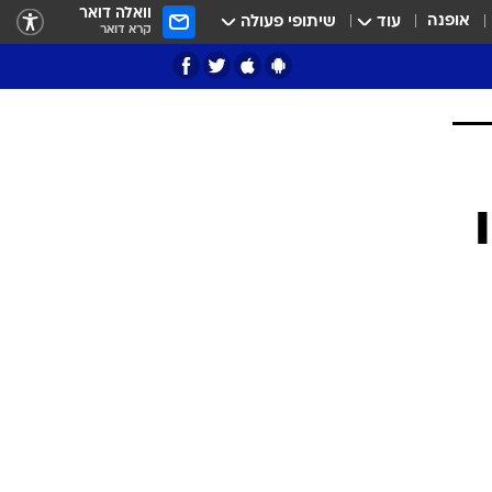
וואלה דואר
אופנה
עוד
שיתופי פעולה
קרא דואר
ציון 3
דאבל דריבל
י