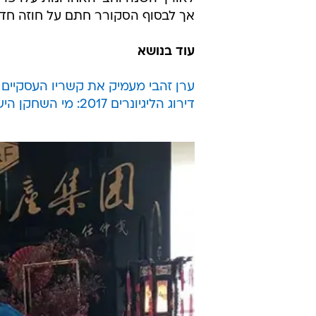
מיליון דולר על אליפות, מיליון דולר
האלופות של אסיה ו-20 אלף דולר על כל שער שיכבוש.
במועדון שלי, מודה לכולם על האמון
החדשה בתקווה שהיא תיהיה יותר ט
תמיד משתלמת בסוף...הגיע הזמן לה
לאורך השנה וחצי האחרונות עלו פרסו
אך לבסוף הסקורר חתם על חוזה חדש
עוד בנושא
ערן זהבי מעמיק את קשריו העסקיים ב
דירוג הליגיונרים 2017: מי השחקן הישראלי הבולט של השנה בחו"ל?