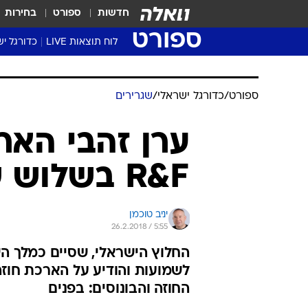
חדשות
ספורט
בחירות
ספורט
לוח תוצאות LIVE
כדורגל יש
ליגת העל Winner
סטט' ליגת
גביע המדי
גביע הטוט
שגרירים
נבחרות י
ליגה לאומ
ליגה א'
ספורט
/
כדורגל ישראלי
/
שגרירים
ערן זהבי הארי