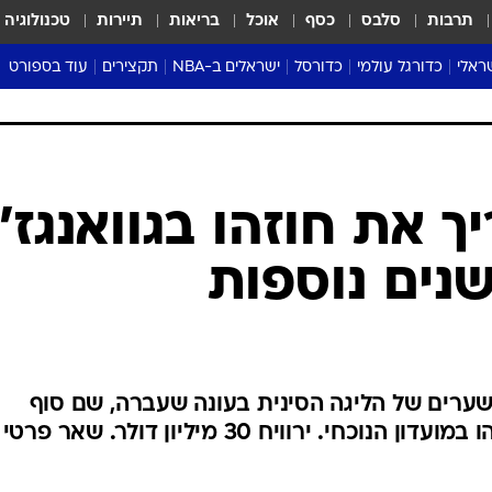
תרבות
סלבס
כסף
אוכל
בריאות
תיירות
טכנולוגיה
ראלי
כדורגל עולמי
כדורסל
ישראלים ב-NBA
תקצירים
עוד בספורט
ליגה אנגלית
ליגת העל
דני אבדיה
מונדיאל 2026
 העל
ליגה ספרדית
דאבל דריבל
NBA
נה
ליגה איטלקית
יורוליג וכדורסל אירופי
טבלאות
ו
ליגה גרמנית
ליגה לאומית
פודקאסטים
ליגה צרפתית
נבחרות ישראל בכדורסל
מסכמים מחזור
שראל
ליגת האלופות
כדורסל נשים
אבא של שבת
ית
הליגה האירופית
מעל הטבעת
דרום אמריקה
סערה בממלכה
טניס
טראש טוק
ספורט אמריקא
ך את חוזהו בגוואנגז'ו
פוקר