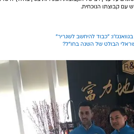
 על תואר מלך השערים, חצי מיליון דולר על השתתפות בליגת
בהודעה שלו באינסטגרם כתב זהבי: "שמח להודיע לכם שחתמתי על חוזה חדש ל-3 שנים נ
 והתמיכה מהרגע הראשון , אנחנו ממש לפני פתיחת העונה
ובה מהעונה הקודמת שיהיה בהצלחה ותזכרו עבודה קשה
תחיל הכל מהתחלה".
מים על עניין רב של הקבוצות הבכירות בסין בחלוץ הישרא
 עם קבוצתו הנוכחית.
גוואנגז'ו: "כבוד להיחשב לשגריר"