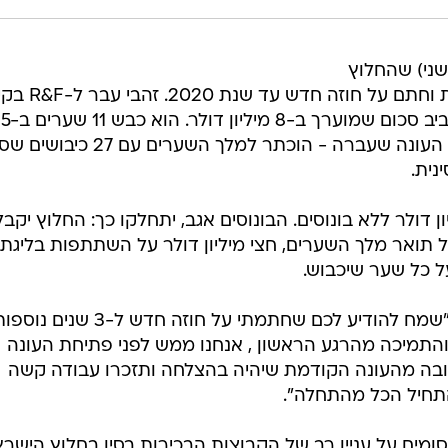
ודיעו היום (שני) שהחלוץ
האריך את חוזהו בשלוש שנים נוספות וחתם על חוזה חדש עד שנת
2016, אחרי שזו שילמה למכבי תל אביב סכום שמוערך ב-8 מיל
משחקים בחצי עונה, ובעונה הבאה - העונה שעברה - הוכתר למלך השערים עם
נית.
שחוזהו שודרג, ירוויח 30 מיליון דולר ללא בונוסים. הבונוסים אגב, יתחלקו כך: החלוץ יקב