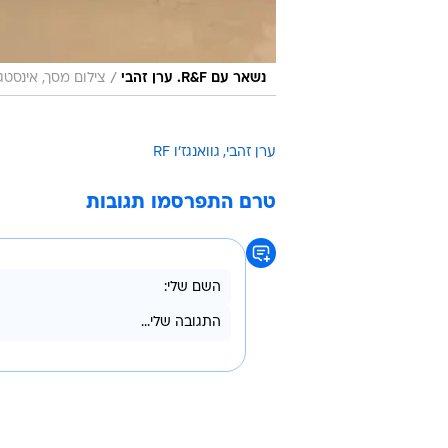
/
נשאר עם R&F. ערן זהבי
צילום מסך, אינסטג
ערן זהבי
גוואנגז'ו RF
טרם התפרסמו תגובות