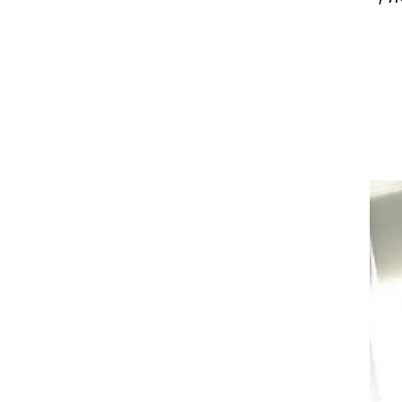
וספות
לי,