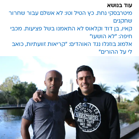
עוד בנושא
מיטרבסקי נחת. כץ הטיל וטו: לא אשלם עבור שחרור
שחקנים
קאיו, בן דוד וקלאוס לא התאמנו בשל פציעות. מכבי
חיפה: "לא הושעו"
אלמוג בוזגלו נגד האוהדים: "קריאות זוועתיות, כואב
לי על ההורים"