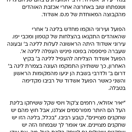
במדי עירוני אשדוד. דרבי המועדונים בהם שניהם גדלו
ושנפתחו שוב באחרונה אחרי אכזבת האוהדים
מהקבוצה המאוחדת של מ.ס. אשדוד.
הפועל ועירוני הוקמו מחדש בליגה ג' אחרי
שהאוהדים התקנאו בהצלחות של קטמון ומכבי יפו.
עירוני אשדוד היתה הראשונה לעלות לליגה ב' ובעונה
שעברה פיספסה בפוטו פיניש העפלה לליגה א'.
הפועל אשדוד הצליחה להעפיל לליגה ב' בקיץ
האחרון, כך ששתיהן התמקמו העונה בצמרת ליגה ב'
דרום ב' ולדרבי בשבת הן יגיעו מהמקומות הראשון
והשני כאשר הפועל אשדוד של רביבו מקדימה
בטבלה.
"יאיר אזולאי, רחמים צ'קול ויוסי שקל ששיחקו בליגת
העל הם היותר מפורסמים אצלנו, אבל חוץ מהם יש
שחקנים מצויינים", קובע רביבו. "בכלל, בליגה הזו יש
שחקנים מצויינים. אני אומר לך שבמחוז הזה יש