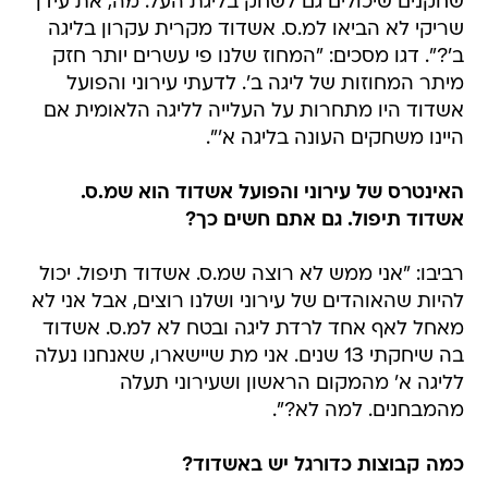
שחקנים שיכולים גם לשחק בליגת העל. מה, את עידן
שריקי לא הביאו למ.ס. אשדוד מקרית עקרון בליגה
ב'?". דגו מסכים: "המחוז שלנו פי עשרים יותר חזק
מיתר המחוזות של ליגה ב'. לדעתי עירוני והפועל
אשדוד היו מתחרות על העלייה לליגה הלאומית אם
היינו משחקים העונה בליגה א'".
האינטרס של עירוני והפועל אשדוד הוא שמ.ס.
אשדוד תיפול. גם אתם חשים כך?
רביבו: "אני ממש לא רוצה שמ.ס. אשדוד תיפול. יכול
להיות שהאוהדים של עירוני ושלנו רוצים, אבל אני לא
מאחל לאף אחד לרדת ליגה ובטח לא למ.ס. אשדוד
בה שיחקתי 13 שנים. אני מת שיישארו, שאנחנו נעלה
לליגה א' מהמקום הראשון ושעירוני תעלה
מהמבחנים. למה לא?".
כמה קבוצות כדורגל יש באשדוד?