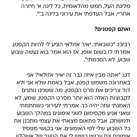
מליגת העל, חמש מהלאומית, כל ליגה א' חיזרה
אחריי, אבל העדפתי את עירוני בליגה ב'".
ואתם קפטנים?
רביבו: "כשבאתי, יאיר אזולאי הציע לי להיות הקפטן.
אמרתי לו בשום אופן. אז הוא אמר בוא נעשה שבוע
שבוע. לא הסכמתי".
דגו: "אתה מבין איזה גבר זה יאיר אזולאי? אני
באחרונה משמש קפטן, אבל באמת שלא אני ולא
דוד צריכים את סרט הקפטן. מה ששנינו נותנים
לקבוצות האלה הוא יותר מסרט הקפטן. שמע, לא
האמנתי שזה יהיה כך. אמרתי לעירוני כשחתמתי
שאני אגיע מקסימום לשני אימונים במהלך השבוע
ולמשחק. אבל פתאום מצאתי את עצמי מתכנן את
כל השבוע שלי לפי האימונים. אני בקושי מפסיד
אימונים וגם עכשיו כשיש לי את הנוער של אשקלון