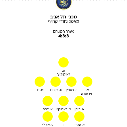
מכבי תל אביב
מאמן:
ג'ורדי
קרויף
מערך המשחק
4:3:3
פ.
ראיקוביץ'
א.
ז. באבין
ט. בן חיים
ש. ייני
דוידזאדה
א. ריקן
כ. באטוקיו
א. דסה
א. עטר
ו.
ע. אצילי