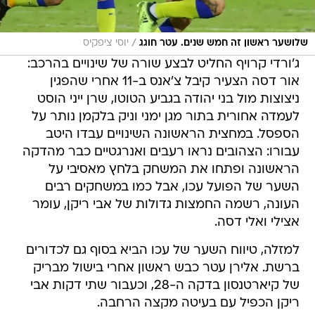
/
שלושער ראשון זה חמש שנים. עטר חוגג
יוסי ציפקיס
ג'ורדי קרויף החליט לבצע שורה של שינויים בהרכב:
אור דסה הצעיר קיבל צ'אנס ב-11 אחרי שהפגין
ניצוצות מול בני יהודה בגביע הטוטו, שרן ייני הוסט
לעמדה אחורית בתור מגן ימני וניק בלקמן נותר על
הספסל. במחצית הראשונה השינויים עבדו היטב
עבורו: הצהובים נראו רעבים ואנרגטיים כבר מהדקה
הראשונה ופתחו את המשחק בלחץ מאסיבי על
השער של הפועל עכו, אבל כמו במשחקים רבים
העונה, רשמה החמצות גדולות של אבי ריקן, עומר
אצילי ואלי דסה.
למזלה, טיווח השער של עכו הביא בסוף גם לכדורים
ברשת. אלירן עטר כבש ראשון אחרי בישול מבריק
של קיארטנסון בדקה ה-28, וכעבור שתי דקות אבי
ריקן הכפיל עם בעיטה מקצה הרחבה.