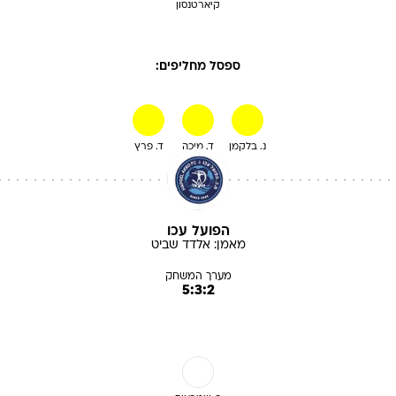
קיארטנסון
ספסל מחליפים:
נ. בלקמן
ד. מיכה
ד. פרץ
הפועל עכו
מאמן:
אלדד
שביט
מערך המשחק
5:3:2