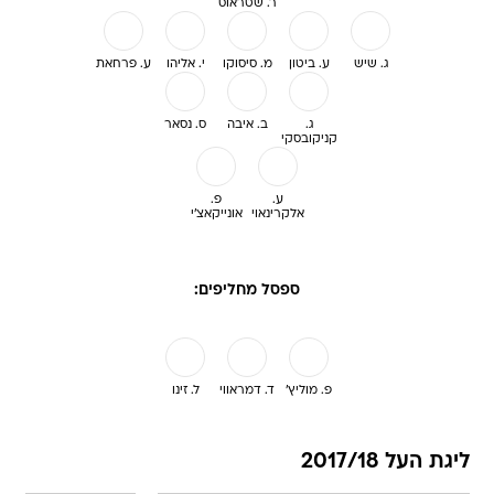
ר. שטראוס
ג. שיש
ע. ביטון
מ. סיסוקו
י. אליהו
ע. פרחאת
ג.
ב. איבה
ס. נסאר
קניקובסקי
ע.
פ.
אלקרינאוי
אונייקאצ'י
ספסל מחליפים:
פ. מוליץ'
ד. דמראווי
ל. זינו
ליגת העל 2017/18