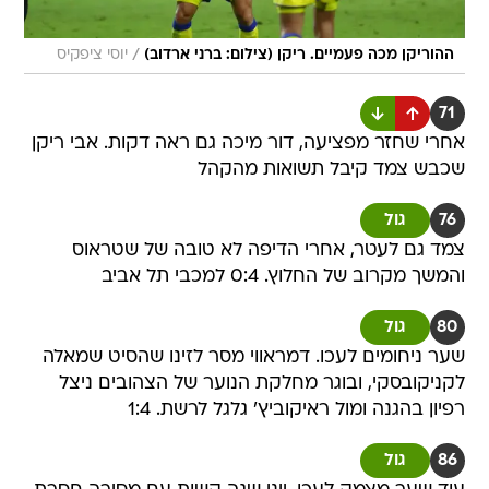
/
ההוריקן מכה פעמיים. ריקן (צילום: ברני ארדוב)
יוסי ציפקיס
71
אחרי שחזר מפציעה, דור מיכה גם ראה דקות. אבי ריקן
שכבש צמד קיבל תשואות מהקהל
76
גול
צמד גם לעטר, אחרי הדיפה לא טובה של שטראוס
והמשך מקרוב של החלוץ. 0:4 למכבי תל אביב
80
גול
שער ניחומים לעכו. דמראווי מסר לזינו שהסיט שמאלה
לקניקובסקי, ובוגר מחלקת הנוער של הצהובים ניצל
רפיון בהגנה ומול ראיקוביץ' גלגל לרשת. 1:4
86
גול