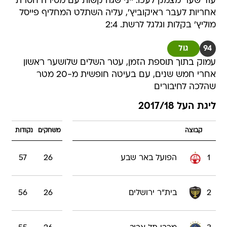
עוד שער מצמק לעכו. ייני שגה קשות עם מסירה חסרת
אחריות לעבר ראיקוביץ', עליה השתלט המחליף פייסל
מוליץ' בקלות וגלגל לרשת. 2:4
94
גול
עמוק בתוך תוספת הזמן, עטר השלים שלושער ראשון
אחרי חמש שנים, עם בעיטה חופשית מ-20 מטר
שהלכה לחיבורים
ליגת העל 2017/18
קבוצה
משחקים
נקודות
1
הפועל באר שבע
26
57
2
בית"ר ירושלים
26
56