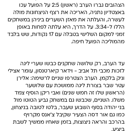
הצהובים גברו הערב (ראשון) 2:5 על הפועל עכו
באצטדיון נתניה, האריכה את רצף הניצחונות מולה
לעשרה, והעלתה את מאזן השערים ביניהן במשחקים
הללו ל-3:34. על הדרך, היא עלתה לפחות באופן
זמני למקום השלישי בטבלה עם 17 נקודות, שש בלבד
מהמוליכה הפועל חיפה.
עד הערב, רק שלושה שחקנים כבשו שערי ליגה
לזכות מכבי תל אביב - וידאר קיארטנסון, עומר אצילי
וניק בלקמן. הערב הצטרפו שניים לרשימה: אלירן
עטר שבר בצורת ליגה ממושכת עם שלושער
(הראשון שלו זה חמש שנים) ואבי ריקן הוסיף צמד
משלו. השניים, שכבשו גם במשחק גביע הטוטו מול
בני יהודה בסוף השבוע שעבר, בלטו לטובה בניצחון,
כמו גם אור דסה הצעיר שקיבל צ'אנס מקרויף
בהרכב והראה ניצוצות, בזמן שאחיו ממשיך לשבת
ביציע.