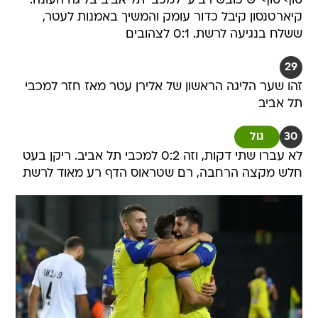
סוף סוף יש כובש רביעי למכבי תל אביב בליגה העונה:
קיארטנסון קיבל כדור עומק והמשיך באמנות לעטר,
ששלח בנגיעה לרשת. 0:1 לצהובים
29
זהו שער הליגה הראשון של אלירן עטר מאז חזר למכבי
תל אביב
30
גול
לא עברו שתי דקות, וזה 0:2 למכבי תל אביב. ריקן בעט
חלש מקצה הרחבה, רם שטראוס הדף רע מאוד לרשת