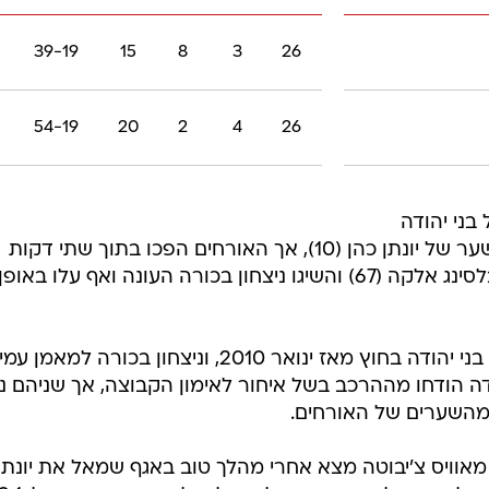
39-19
15
8
3
26
54-19
20
2
4
26
ד גברה היום (שבת) 1:2 על בני יהודה
במושבה. הזהובים עוד עלו ליתרון משער של יונתן כהן (10), אך האורחים הפכו בתוך שתי דקות
הודות לשערים של גדי קינדה (65) ובלסינג אלקה (67) והשיגו ניצחון בכורה העונה ואף עלו באופן
מדובר בניצחון ראשון של אשדוד על בני יהודה בחוץ מאז ינואר 2010, וניצחון בכורה למאמן 
ינדה הודחו מההרכב בשל איחור לאימון הקבוצה, אך שניהם נכ
מהשערים של האורחים.
משחק נפתח בסערה ובדקה ה-10 מאוויס צ'יבוטה מצא אחרי מהלך טוב באגף שמאל את יונתן