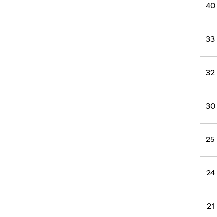
רוגבי וקריקט
40
גולף
ביליארד
33
תקצירים
32
30
25
24
21