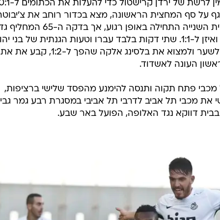
גף על סף המחצית הראשונה, מצא בכדור רוחב את צ'יבוטה
החלוץ מצא רק את המשקוף. המחצית השנייה התחילה באופן רגוע, אך בדקה ה-65 המחלי
קינדה הימם בעיטה נפלאה לחיבורים ואיזן ל-1:1. שתי דקות בלבד עברו וטעות הגנתית של בני 
איפשרה למאוריסיו לדהור כל הדרך לשער ולמצוא את בלסינג אלקה שהפך ל-1:2, קבע את את
אשון העונה לאשדוד.
מכבי פתח תקוה ותנסה להימנע מהפסד שלישי ברציפות,
שי את מכבי תל אביב לדרבי תל אביבי במסגרת רבע גמר גבי
בבית דווקא נגד האלופה, הפועל באר שבע.