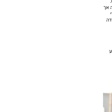
כהן, שהשתחרר יפה ובעט עם רגל ימין לרשת של ירדן קרישטול כדי להעלות את הכתומים ל-0:1.
 אך
ף גדי
יהודה
ע