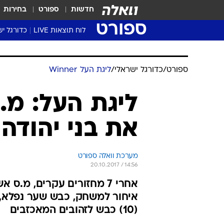
חדשות
ספורט
בחירות
ספורט
לוח תוצאות LIVE
כדורגל יש
ליגת העל Winner
סטט' ליגת
ספורט
/
כדורגל ישראלי
/
ליגת העל Winner
גביע המדי
גביע הטוט
שגרירים
את בני יהודה
נבחרות י
ליגה לאומ
ליגה א'
מערכת וואלה ספורט
20.10.2017 / 14:56
אחרי 7 מחזורים עקרים, מ.
(10) כבש לזהובים המאכזבים