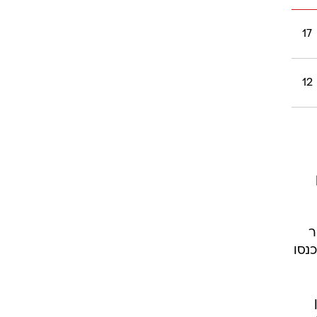
17
12
עמיר
נסו