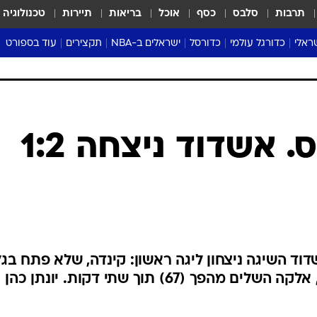
תרבות
סלבס
כסף
אוכל
בריאות
תיירות
טכנולוגיה
ראלי
כדורגל עולמי
כדורסל
ישראלים ב-NBA
תקצירים
עוד בספורט
ליגה אנגלית
ליגת העל
דני אבדיה
מונדיאל 2026
 העל
ליגה ספרדית
דאבל דריבל
NBA
נה
ליגה איטלקית
יורוליג וכדורסל אירופי
טבלאות
ו
ליגה גרמנית
ליגה לאומית
פודקאסטים
ליגת העל: מ.ס. אשדוד ניצחה 1:2
ליגה צרפתית
נבחרות ישראל בכדורסל
מסכמים מחזור
שראל
ליגת האלופות
כדורסל נשים
אבא של שבת
ית
הליגה האירופית
מעל הטבעת
דרום אמריקה
סערה בממלכה
טניס
ס אשדוד השיגה ניצחון ליגה ראשון: קינדה, שלא פתח בג
טראש טוק
איחור למשחק, כבש שער נפלא, אלקה השלים מהפך (67) תוך שתי דקות. יונתן כהן
ספורט אמריקא
פוקר