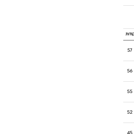
רוגבי וקריקט
גולף
ביליארד
תקצירים
ודות
57
56
55
52
45