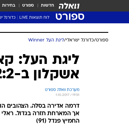
חדשות
ספורט
בחירות
ספורט
לוח תוצאות LIVE
כדורגל יש
ליגת העל Winner
סטט' ליגת
ספורט
/
כדורגל ישראלי
/
ליגת העל Winner
גביע המדי
גביע הטוט
ליגת העל: ק
שגרירים
אשקלון ב-2:2 עם מכבי תל אביב
נבחרות י
ליגה לאומ
ליגה א'
מערכת וואלה ספורט
1.10.2017 / 19:51
החמיץ פנדל (91)