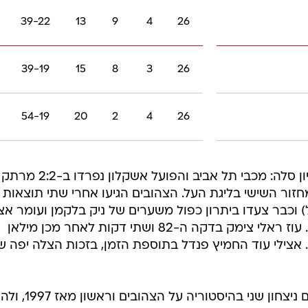
39-22
13
9
4
26
39-19
15
8
3
26
54-19
20
2
4
26
דרמה אדירה הערב (ראשון) באצטדיון סלה: מכבי תל אביב והפועל אשקלון נפרדו ב-2:2 מרתק
ור השישי בליגת העל. הצהובים הגיעו אחרי שתי תוצאות ת
) וכבר צעדו ביתרון כפול משערים של ניק בלקמן ועומר אצי
אך המארחת ביצעה קאמבק מופלא. עוז ראלי צימק בדקה ה-82 ושתי דקות לאחר מכן מילאן
. אצילי עוד החמיץ פנדל בתוספת הזמן, בזכות הצלה יפה ש
הקבוצה המקומית חלמה להפתיע עם ניצחון שני בהיסטוריה 