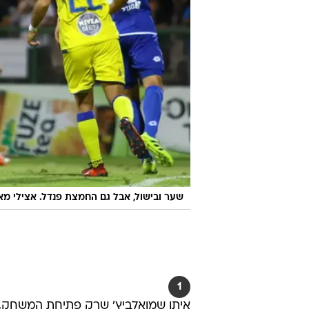
שער ובישול, אבל גם החמצת פנדל. אצילי מא
1
איתן שמואלביץ' שרק פתיחת המשחק, מכבי 