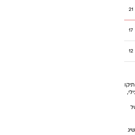
21
17
12
יקו
לי,
ל
על הצהובים וראשון מאז 1997, ולהשיג