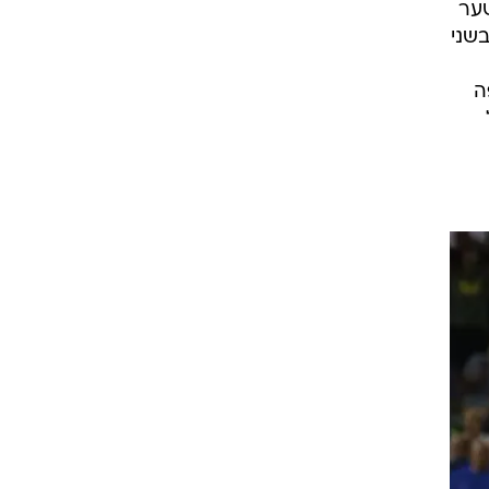
שער
בשני
ה