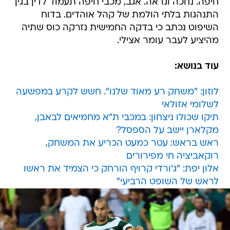
חיפה. נחכה ונראה. אגב, מכבי חיפה תעמוד לדין בגין
התנהגות בלתי הולמת של קהל אוהדים. בדוח
השיפוט נכתב כי בדקה החמישית נזרקה כוס שתיה
מהיציע לעבר עומר אצילי.
עוד בנושא:
לוזון: "משחק רע מאוד שלנו". חשש לקרע במפשעה
לשלומי אזולאי
תיקו שכולו ניצחון: במכבי ת"א מחמיאים לבאבן,
מקלארן יישב על הספסל?
ראש בראש: עטר כמעט הכריע את המשחק,
רוקאביציה חי מפירורים
אלון יפת: "ג'ורדי קרויף הורחק כי הצמיד את ראשו
לראש של השופט הרביעי"