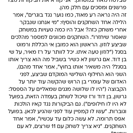
שבלטה מאוד במשחק. "אני קורא את הביקורות מצד
פרשנים ומסכים עם חלק מהן.
זה היה נראה רע מאוד, כמו נוער נגד בוגרים", אמר
הלילה אחד השחקנים והוסיף: "מי אנחנו שנבקר
אחרי משחק כזה? אבל היו כמה טעויות במשחק
שאסור שיחזרו". השחקנים מכוונים למספר מהלכים
שביצע לוזון. הראשון הוא כמובן אי הכללת ורמוט
בסגל ("לוזון טעה איתו. יכל לוותר על רז מאיר, על שי
בן דוד. אם גרשון לא כשיר בשביל מה הוא צריך אותו
בסגל? היה משאיר אותו בחוץ", אמר אחד מהם),
השני הוא החילוף השלישי המוקדם שביצע, לפני
האדום של עומרי בן הרוש שהקשה עוד יותר על
הקבוצה ("היו לו שלושה מגנים שמאליים על הספסל:
גרשון, בן דוד ורז שיכול לשחק בעמדה הזאת, בפועל
לא היו לו חילופים"). גם הביקורות נגד קאיו הולכות
וגוברות. "עשו לו קמפיין עוד לפני שהגיע לכאן. בפועל
 אפס תרומה. לא עשה כלום עד עכשיו", אמר אחד
השחקנים. "גיא צריך לשחק עם 11 שרצים, לא עם