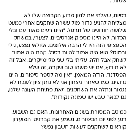
שמות".
בסיום, שאלתי את לוזון מדוע הקבוצה שלו לא
מצליחה להניע כדור מול עשרה שחקנים אחרי כמעט
שלושה חודשים של תרגול. "היינו רעים מאוד עם ובלי
הכדור. לא היינו מספיק אגרסיביים. לצערי, במשחק
הספציפי הזה היו לי הרבה אילוצים. אזולאי נפצע, גילי
ורמוט? הוא היה אמור להיות בסגל. קהת היה אמור
לשחק אבל חלה. עליתי בלי שני פליימייקרים. אבל זה
לא תירוץ, אם יש משהו טוב שקרה, זה שלא
הפסדנו", הודה המאמן. "אין מה לספר סיפורים. היינו
גרועים. כמו שאחרי ניצחון אני לא נותן ציון לשבח לא
נגמור ונתלה את השחקנים. זאת פתיחת העונה שלנו,
גם לבאר שבע יש שמונה נקודות".
כמיטב המסורת בשנים האחרונות, האם גם השבוע,
רגע לפני יום הכיפורים, נשמע את קברניטי המועדון
קוראים לשחקנים לעשות חשבון נפש?