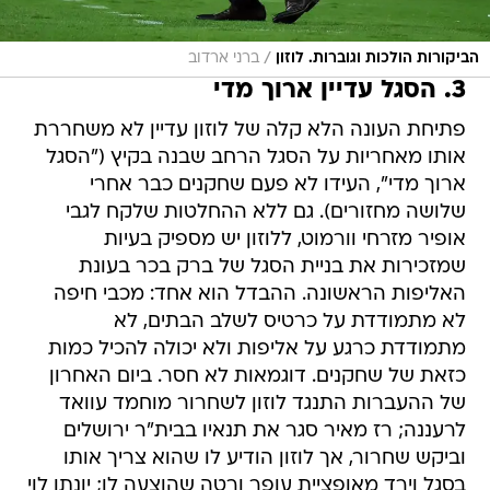
/
הביקורות הולכות וגוברות. לוזון
ברני ארדוב
3. הסגל עדיין ארוך מדי
פתיחת העונה הלא קלה של לוזון עדיין לא משחררת
אותו מאחריות על הסגל הרחב שבנה בקיץ ("הסגל
ארוך מדי", העידו לא פעם שחקנים כבר אחרי
שלושה מחזורים). גם ללא ההחלטות שלקח לגבי
אופיר מזרחי וורמוט, ללוזון יש מספיק בעיות
שמזכירות את בניית הסגל של ברק בכר בעונת
האליפות הראשונה. ההבדל הוא אחד: מכבי חיפה
לא מתמודדת על כרטיס לשלב הבתים, לא
מתמודדת כרגע על אליפות ולא יכולה להכיל כמות
כזאת של שחקנים. דוגמאות לא חסר. ביום האחרון
של ההעברות התנגד לוזון לשחרור מוחמד עוואד
לרעננה; רז מאיר סגר את תנאיו בבית"ר ירושלים
וביקש שחרור, אך לוזון הודיע לו שהוא צריך אותו
בסגל וירד מאופציית עופר ורטה שהוצעה לו; יונתן לוי