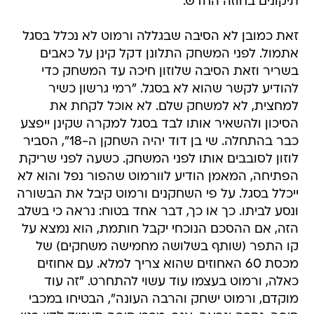
תיקונים בחוזה החדש.
זאת כמובן לא הסיבה שבגללה ורמוט לא נכלל בסגל
אתמול. לפני המשחק התלונן דקל קינן על כאבים
בשריר וזאת הסיבה שלוזון חיכה עד המשחק כדי
להודיע לקשר שהוא לא בסגל. "רמי גרשון כשיר
למחצית, לא למשחק שלם. לא אוכל לקחת את
הסיכון ולהשאיר אותו לבד בסגל למקרה שקינן ייפצע
כבר בהתחלה. שי בן דוד יהיה השחקן ה-18", הסביר
לוזון לסובבים אותו לפני המשחק. כשעה לפני שריקת
הפתיחה, המאמן הודיע לוורמוט שהפור נפל והוא לא
ייכלל בסגל. על פי השחקנים ורמוט קיבל את הבשורה
ונסע לביתו. כך או כך, דבר אחד בטוח: נראה כי בשלב
הזה, אם ההסכם הנוכחי יקבל חותמת, הוא נמצא על
קו התפר (שותף בשלושה מחמישה משחקים) של
מכסת 60 האחוזים שהוא צריך למלא. עם אחוזים
כאלה, ורמוט בעצמו עוד עשוי להתחרט. "זה עוד
מוקדם, ורמוט ישחק והרבה העונה", הבטיחו במכבי