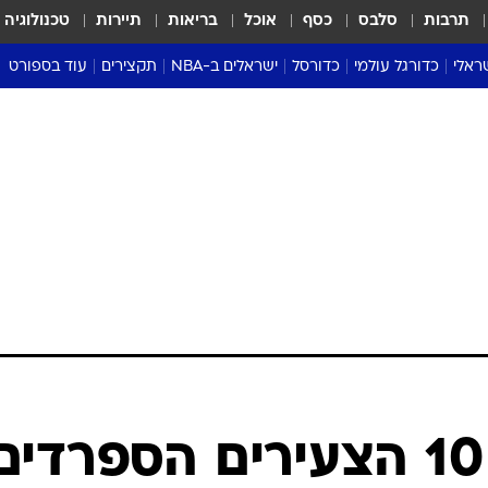
תרבות
סלבס
כסף
אוכל
בריאות
תיירות
טכנולוגיה
ראלי
כדורגל עולמי
כדורסל
ישראלים ב-NBA
תקצירים
עוד בספורט
ליגה אנגלית
ליגת העל
דני אבדיה
מונדיאל 2026
 העל
ליגה ספרדית
דאבל דריבל
NBA
נה
ליגה איטלקית
יורוליג וכדורסל אירופי
טבלאות
ו
ליגה גרמנית
ליגה לאומית
פודקאסטים
ליגה צרפתית
נבחרות ישראל בכדורסל
מסכמים מחזור
שראל
ליגת האלופות
כדורסל נשים
אבא של שבת
ית
הליגה האירופית
מעל הטבעת
דרום אמריקה
סערה בממלכה
טניס
טראש טוק
ספורט אמריקא
הבאים בדור: 10 הצעירים הספרדים
פוקר