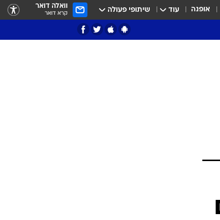
וואלה דואר
אופנה
עוד
שיתופי פעולה
קרא דואר
ציון 3
דאבל דריבל
י