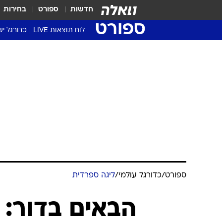
חדשות
ספורט
בחירות
ספורט
לוח תוצאות LIVE
כדורגל יש
ליגת העל Winner
סטט' ליגת
גביע המדי
גביע הטוט
שגרירים
נבחרות י
ליגה לאומ
ליגה א'
ספורט
/
כדורגל עולמי
/
ליגה ספרדית