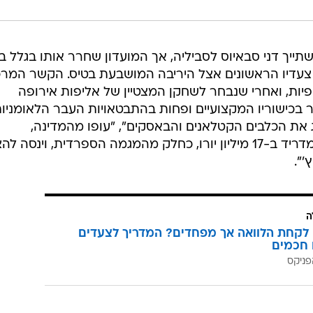
 למונצ'י. בגיל 13 עוד השתייך דני סבאיוס לסביליה, אך המועדון שחרר אותו בגלל 
 צעדיו הראשונים אצל היריבה המושבעת בטיס. הקשר המרכ
והתקפיות, ואחרי שנבחר לשחקן המצטיין של אליפות אירופה
 בכישוריו המקצועיים ופחות בהתבטאויות העבר הלאומניו
ג את הכלבים הקטלאנים והבאסקים", "עופו מהמדינה,
קטלאנים"). בקיץ נרכש על ידי ריאל מדריד ב-17 מיליון יורו, כחלק מהמגמה הספרדית, וינסה
'".
ה
לקחת הלוואה אך מפחדים? המדריך לצעדים
 חכמים
פניקס