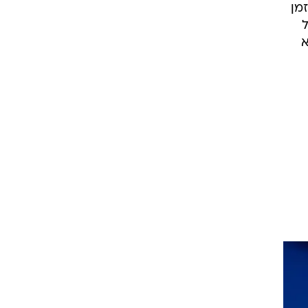
דית". בזמן
א