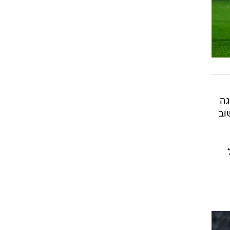
גה
ת שוב