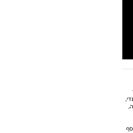
רוגבי וקריקט
גולף
ביליארד
תקצירים
די,
,
סף