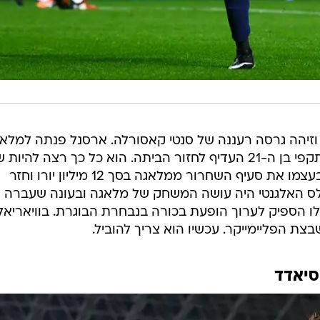
וזיהה גרסה רעננה של סנטי קאסורלה. ארסנל פנתה למלא
בניסיון לבצע עסקה, אבל הקשר ההתקפי בן ה-21 העדיף לחזור הביתה. הוא כל כך רצה להיו
ליד המשפחה והחברים, עד ששילם בעצמו את סעיף השחרור ממלאגה בסך 12 מיליון יורו וחזר
 אותה עזב בגיל 12. פורנאלס האלגנטי היה עושה המשחק של מלאגה ובעונה שעברה
ו הספיק לערוך הופעת בכורה בנבחרת הבוגרת. בוויאריאל
 הפליימייקר. עכשיו הוא צריך להוביל.
סיאדד