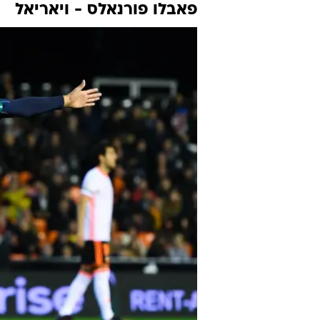
פאבלו פורנאלס - ויאריאל