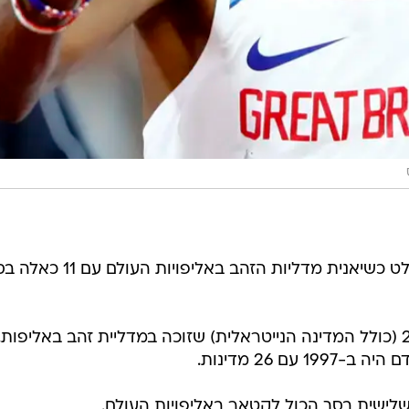
* אליסון פליקס השתוותה ליוסאין בולט כשיאנית מדליות הזהב באליפויות העול
* טרינידד וטובגו הפכה למדינה ה-27 (כולל המדינה הנייטראלית) שזוכה במדליית זהב באליפות
ם 26 מדינות.
לישית בסך הכול לקטאר באליפויות העולם.