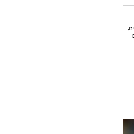
רוגבי וקריקט
גולף
ביליארד
 נשים, 800 מטר נשים,
תקצירים
ם