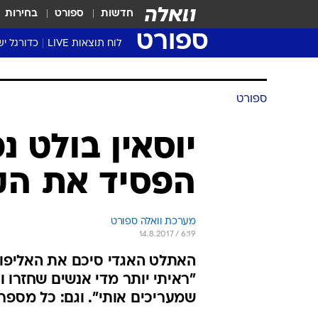
חדשות
ספורט
בחירות
ספורט
לוח תוצאות LIVE
כדורגל יש
ליגת העל Winner
סטט' ליגת
ספורט
גביע המדי
גביע הטוט
יוסאין בולט נ
שגרירים
הפסיד את הק
נבחרות י
ליגה לאומ
ליגה א'
מערכת וואלה ספורט
14.8.2017 / 6:19
האתלט האגדי סיכם את האליפות
"ראיתי יותר מדי אנשים שחזרו ו
שמעריכים אותי". וגם: כל מספר