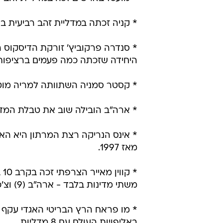
* קניה זכתה במדליית זהב רביעית ברציפות בריצת 1,500 מטר (מאנא
* סנדרה פרקוביץ' זורקת הדיסקוס 
היחידה שזכתה כמה פעמים ברציפות 
* קסטר סמניה השתוותה למריה מוטולה ע
* ארה"ב הובילה שוב את טבלת המדליות בפעם ה-12 מתוך 16 א
* אינס הנריקה רצת המרתון היא הא
מאז 1997.
משתי מדינות בלבד - ארה"ב (9) וצ'כיה (4).
* מו פראח הרץ הבריטי האגדי עקף א
באליפויות העולם עם 8 מדליות.