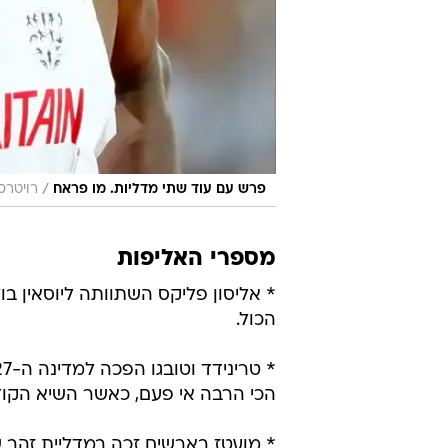
/
פרש עם עוד שתי מדליות. מו פראח
רויטרס
מספרי האליפות
הכול.
הכי הרבה אי פעם, כאשר השיא הקודם היה ב-1997 ע
* מועטז בארשים זכה במדליית זהב ש