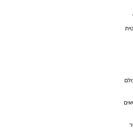
ית
ולם
ספורטאים
ר