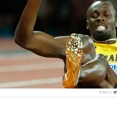
/
לט
רויטרס