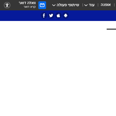
וואלה דואר
אופנה
עוד
שיתופי פעולה
קרא דואר
ציון 3
דאבל דריבל
י