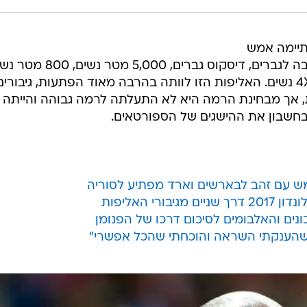
לם באתלטיקה 2017 הסתיימה אמש
(ראשון) עם מקצי הגמר בקפיצה לגובה לגברים, דיסקוס גברים, 5,000 מטר
1,500 גברים\ 4X400 גברים ו-4X400 נשים. האליפות הזו לוותה בהרבה מאוד הפתעות, גיבורי
ות, אך מבחינת הרמה היא לא התעלתה לרמה גבוהה והייתה
בחשבון את ההישגים של הספורטאים.
ש עם זהב לבארשים וארד מפתיע לסוריה
רי האליפות
ונים והאלבומים לסיכום דרכו של הפנומן
 שהענקתי השראה והוכחתי שהכל אפשרי"