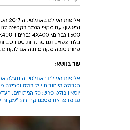
עריכת וידאו:ניר חן
אליפות העו
בלתי צפויים וגם טרגדיות ספורטיבי
פחות טובה מקודמותיה אם לוקחים 
עוד בנושא:
אליפות העולם באתלטיקה ננעלה אמ
הגדולה הייחודית של בולט ופרידה מלונדון 2017 דרך שניים מגיבו
יוסאין בולט פרש: כל הניתוחים, העדכ
גם מו פראח מסכם קריירה: "מקווה