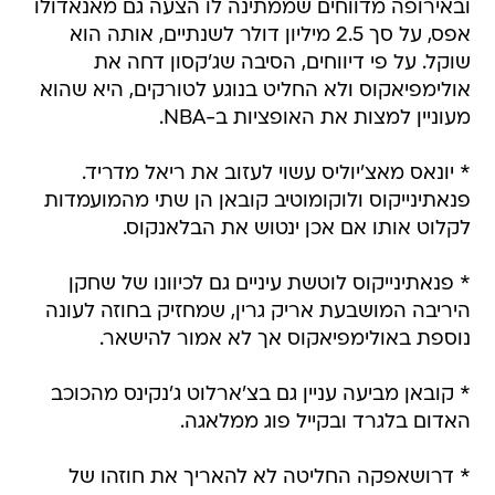
ובאירופה מדווחים שממתינה לו הצעה גם מאנאדולו
אפס, על סך 2.5 מיליון דולר לשנתיים, אותה הוא
שוקל. על פי דיווחים, הסיבה שג'קסון דחה את
אולימפיאקוס ולא החליט בנוגע לטורקים, היא שהוא
מעוניין למצות את האופציות ב-NBA.
* יונאס מאצ'יוליס עשוי לעזוב את ריאל מדריד.
פנאתינייקוס ולוקומוטיב קובאן הן שתי מהמועמדות
לקלוט אותו אם אכן ינטוש את הבלאנקוס.
* פנאתינייקוס לוטשת עיניים גם לכיוונו של שחקן
היריבה המושבעת אריק גרין, שמחזיק בחוזה לעונה
נוספת באולימפיאקוס אך לא אמור להישאר.
* קובאן מביעה עניין גם בצ'ארלוט ג'נקינס מהכוכב
האדום בלגרד ובקייל פוג ממלאגה.
* דרושאפקה החליטה לא להאריך את חוזהו של