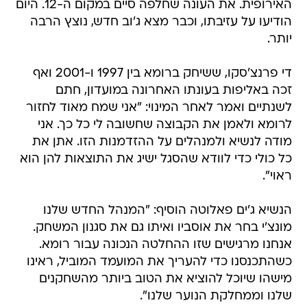
האירופית. את העונה שחלפה סיים במקום ה-12. היום
הודיעו על עזיבתו, וכבר מצא ג'וב חדש, נוצץ הרבה
יותר.
די פרנצ'סקו, ששיחק ברומא בין 1997 ו-2001 ואף
זכה באליפות בעונתו האחרונה במועדון, חתם
לשנתיים ואמר לאחר המינוי: "אני שמח מאוד לחזור
לרומא ולאמן את הקבוצה שחשובה לי כל כך. אני
מודה לנשיא ולמנהלים על ההזדמנות הזו. אתן את
כל כולי כדי לוודא שהסגל ישיג את התוצאות להן הוא
ראוי".
הנשיא ג'ים פאלוטה הוסיף: "המנהל החדש שלנו
מונצ'י בחר את אוסביו ואיתו גם את סגנון המשחק.
אנחנו מרגישים שזו ההחלטה הנכונה עבור רומא.
כשהתכנסנו כדי להעריך את המועמד המוביל, ראינו
מישהו שיוכל להוציא את הטוב ביותר מהשחקנים
שלנו וממחלקת הנוער שלנו".